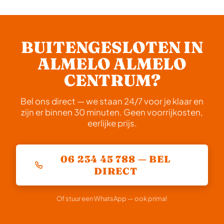
gecommuniceerd.
monteur direct. Afhankelijk van de afstand en het
op.
tijdstip zijn we doorgaans binnen 20 tot 40 minuten
bij u. We communiceren altijd een realistische
BUITENGESLOTEN IN
verwachte aankomsttijd direct na uw telefoontje.
ALMELO ALMELO
CENTRUM?
Bel ons direct — we staan 24/7 voor je klaar en
zijn er binnen 30 minuten. Geen voorrijkosten,
eerlijke prijs.
06 234 45 788 — BEL
DIRECT
Of stuur een WhatsApp — ook prima!