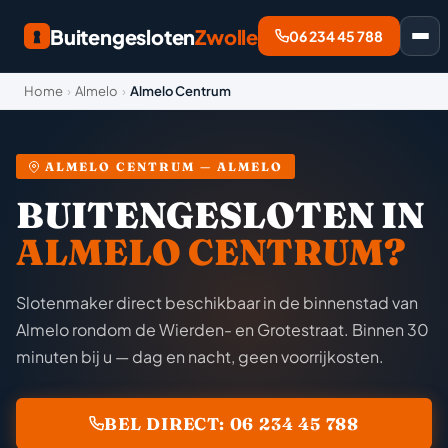
Buitengesloten
Zwolle
06 234 45 788
Home
›
Almelo
›
Almelo Centrum
ALMELO CENTRUM — ALMELO
BUITENGESLOTEN IN
ALMELO CENTRUM?
Slotenmaker direct beschikbaar in de binnenstad van
Almelo rondom de Wierden- en Grotestraat. Binnen 30
minuten bij u — dag en nacht, geen voorrijkosten.
BEL DIRECT: 06 234 45 788