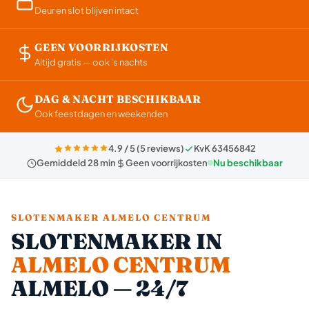
Deur en slot blijven intact
GEEN VOORRIJKOSTEN
Altijd gratis — ook 's nachts
DAG & NACHT BESCHIKBAAR
Ook feestdagen en weekenden
4.9 / 5 (5 reviews)
KvK 63456842
Gemiddeld 28 min
Geen voorrijkosten
Nu beschikbaar
SLOTENMAKER ALMELO CENTRUM
SLOTENMAKER IN
ALMELO CENTRUM
ALMELO — 24/7