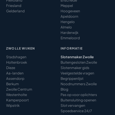
Flevoland
Enschede
Friesland
Meppel
Gelderland
Hoogeveen
Apeldoorn
Hengelo
Almelo
Harderwijk
Emmeloord
ZWOLLE WIJKEN
INFORMATIE
Stadshagen
Slotenmaker Zwolle
Holtenbroek
Buitengesloten Zwolle
Dieze
Slotenmaker gids
Aa-landen
Veelgestelde vragen
Assendorp
Begrippenlijst
Berkum
Noodnummers Zwolle
Zwolle Centrum
Blog
Westenholte
Pas op voor oplichters
Kamperpoort
Buitensluiting openen
Wipstrik
Slot vervangen
Spoedservice 24/7