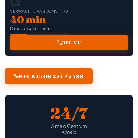
VERWACHTE AANKOMSTTIJD
40 min
Direct op pad — bel nu
BEL NU
BEL NU: 06 234 45 788
24/7
Almelo Centrum
Almelo