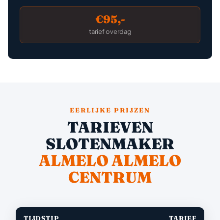
€95,-
tarief overdag
EERLIJKE PRIJZEN
TARIEVEN
SLOTENMAKER
ALMELO ALMELO
CENTRUM
TIJDSTIP
TARIEF