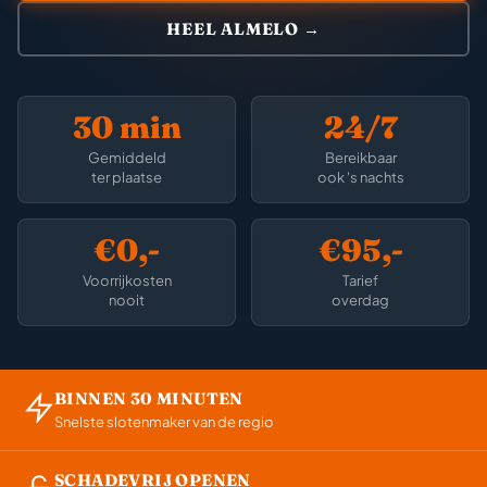
HEEL ALMELO →
30 min
24/7
Gemiddeld
Bereikbaar
ter plaatse
ook 's nachts
€0,-
€95,-
Voorrijkosten
Tarief
nooit
overdag
BINNEN 30 MINUTEN
Snelste slotenmaker van de regio
SCHADEVRIJ OPENEN