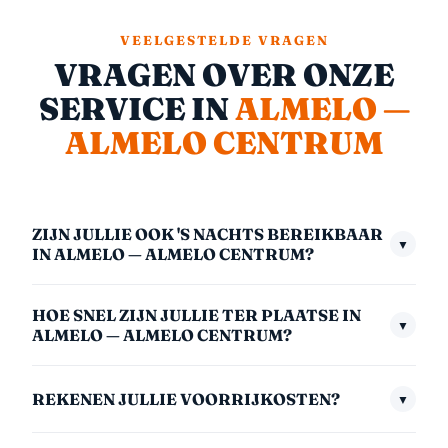
VEELGESTELDE VRAGEN
VRAGEN OVER ONZE
SERVICE IN
ALMELO —
ALMELO CENTRUM
ZIJN JULLIE OOK 'S NACHTS BEREIKBAAR
▼
IN ALMELO — ALMELO CENTRUM?
Ja, we zijn 24/7 bereikbaar — ook midden in de nacht,
HOE SNEL ZIJN JULLIE TER PLAATSE IN
in het weekend en op feestdagen. Het nachttarief
▼
ALMELO — ALMELO CENTRUM?
(00:00–06:00) is €175,- inclusief btw. We nemen
Gemiddeld zijn we binnen 30 minuten bij u. In
altijd direct op.
REKENEN JULLIE VOORRIJKOSTEN?
▼
afgelegen gebieden kan dit iets langer zijn. We
communiceren altijd een realistische aankomsttijd
Voor Almelo — Almelo Centrum rekenen we een vaste