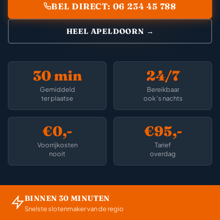
BEL DIRECT: 06 234 45 788
HEEL APELDOORN →
30 min
24/7
Gemiddeld
Bereikbaar
ter plaatse
ook 's nachts
€0,-
€95,-
Voorrijkosten
Tarief
nooit
overdag
BINNEN 30 MINUTEN
Snelste slotenmaker van de regio