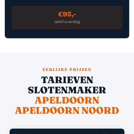
€95,-
tarief overdag
EERLIJKE PRIJZEN
TARIEVEN
SLOTENMAKER
APELDOORN
APELDOORN NOORD