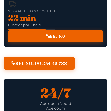
VERWACHTE AANKOMSTTIJD
22 min
Direct op pad — bel nu
BEL NU
BEL NU: 06 234 45 788
24/7
Apeldoorn Noord
Apeldoorn