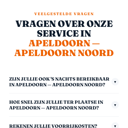
VEELGESTELDE VRAGEN
VRAGEN OVER ONZE
SERVICE IN
APELDOORN —
APELDOORN NOORD
ZIJN JULLIE OOK 'S NACHTS BEREIKBAAR
▼
IN APELDOORN — APELDOORN NOORD?
Ja, we zijn 24/7 bereikbaar — ook midden in de nacht,
HOE SNEL ZIJN JULLIE TER PLAATSE IN
in het weekend en op feestdagen. Het nachttarief
▼
APELDOORN — APELDOORN NOORD?
(00:00–06:00) is €175,- inclusief btw. We nemen
Gemiddeld zijn we binnen 30 minuten bij u. In
altijd direct op.
REKENEN JULLIE VOORRIJKOSTEN?
▼