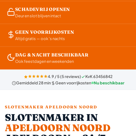
SCHADEVRIJ OPENEN
Deur en slot blijven intact
GEEN VOORRIJKOSTEN
Altijd gratis — ook 's nachts
DAG & NACHT BESCHIKBAAR
Ook feestdagen en weekenden
4.9 / 5 (5 reviews)
KvK 63456842
Gemiddeld 28 min
Geen voorrijkosten
Nu beschikbaar
SLOTENMAKER APELDOORN NOORD
SLOTENMAKER IN
APELDOORN NOORD