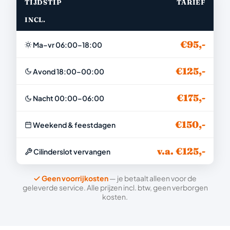
TIJDSTIP
TARIEF
INCL.
€95,-
Ma–vr 06:00–18:00
€125,-
Avond 18:00–00:00
€175,-
Nacht 00:00–06:00
€150,-
Weekend & feestdagen
v.a. €125,-
Cilinderslot vervangen
Geen voorrijkosten
— je betaalt alleen voor de
geleverde service. Alle prijzen incl. btw, geen verborgen
kosten.