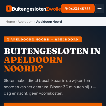
Buitengesloten
Zwolle
06 234 45 788
Home
›
Apeldoorn
›
Apeldoorn Noord
APELDOORN NOORD — APELDOORN
BUITENGESLOTEN IN
APELDOORN
NOORD?
Slotenmaker direct beschikbaar in de wijken ten
noorden van het centrum. Binnen 30 minuten bij u —
dag en nacht, geen voorrijkosten.