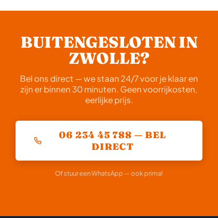
het slot stijf draait, of als het slot ouder dan 10 jaar is.
inbraakrisico.
Wij adviseren ter plekke.
BUITENGESLOTEN IN
ZWOLLE?
Bel ons direct — we staan 24/7 voor je klaar en
zijn er binnen 30 minuten. Geen voorrijkosten,
eerlijke prijs.
06 234 45 788 — BEL
DIRECT
Of stuur een WhatsApp — ook prima!