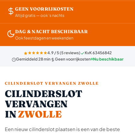
GEEN VOORRIJKOSTEN
Altijd gratis — ook 's nachts
DAG & NACHT BESCHIKBAAR
Ook feestdagen en weekenden
4.9 / 5 (5 reviews)
KvK 63456842
Gemiddeld 28 min
Geen voorrijkosten
Nu beschikbaar
CILINDERSLOT VERVANGEN ZWOLLE
CILINDERSLOT
VERVANGEN
IN
ZWOLLE
Een nieuw cilinderslot plaatsen is een van de beste