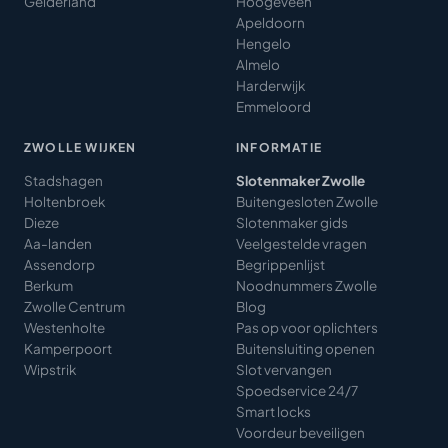
Gelderland
Hoogeveen
Apeldoorn
Hengelo
Almelo
Harderwijk
Emmeloord
ZWOLLE WIJKEN
INFORMATIE
Stadshagen
Slotenmaker Zwolle
Holtenbroek
Buitengesloten Zwolle
Dieze
Slotenmaker gids
Aa-landen
Veelgestelde vragen
Assendorp
Begrippenlijst
Berkum
Noodnummers Zwolle
Zwolle Centrum
Blog
Westenholte
Pas op voor oplichters
Kamperpoort
Buitensluiting openen
Wipstrik
Slot vervangen
Spoedservice 24/7
Smart locks
Voordeur beveiligen