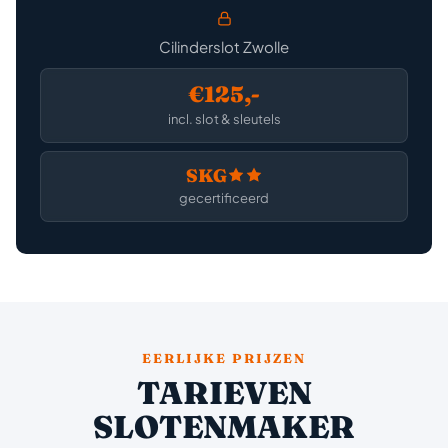
Cilinderslot Zwolle
€125,-
incl. slot & sleutels
SKG
gecertificeerd
EERLIJKE PRIJZEN
TARIEVEN
SLOTENMAKER