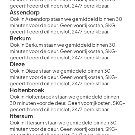
gecertificeerd cilinderslot, 24/7 bereikbaar.
Assendorp
Ook in Assendorp staan we gemiddeld binnen 30
minuten voor de deur. Geen voorrijkosten, SKG-
gecertificeerd cilinderslot, 24/7 bereikbaar.
Berkum
Ook in Berkum staan we gemiddeld binnen 30
minuten voor de deur. Geen voorrijkosten, SKG-
gecertificeerd cilinderslot, 24/7 bereikbaar.
Dieze
Ook in Dieze staan we gemiddeld binnen 30
minuten voor de deur. Geen voorrijkosten, SKG-
gecertificeerd cilinderslot, 24/7 bereikbaar.
Holtenbroek
Ook in Holtenbroek staan we gemiddeld binnen
30 minuten voor de deur. Geen voorrijkosten, SKG-
gecertificeerd cilinderslot, 24/7 bereikbaar.
Ittersum
Ook in Ittersum staan we gemiddeld binnen 30
minuten voor de deur. Geen voorrijkosten, SKG-