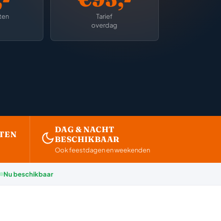
ten
Tarief
overdag
DAG & NACHT
TEN
BESCHIKBAAR
Ook feestdagen en weekenden
Nu beschikbaar