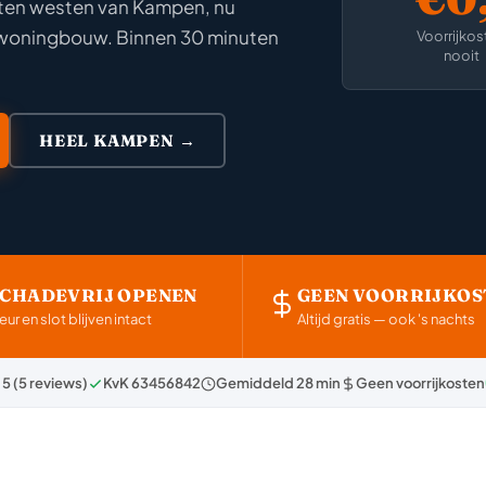
 ten westen van Kampen, nu
 woningbouw. Binnen 30 minuten
Voorrijkos
nooit
HEEL KAMPEN →
SCHADEVRIJ OPENEN
GEEN VOORRIJKOS
eur en slot blijven intact
Altijd gratis — ook 's nachts
 5 (5 reviews)
KvK 63456842
Gemiddeld 28 min
Geen voorrijkosten