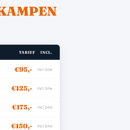
KAMPEN
TARIEF
INCL.
€95,-
incl. btw
€125,-
incl. btw
€175,-
incl. btw
€150,-
incl. btw