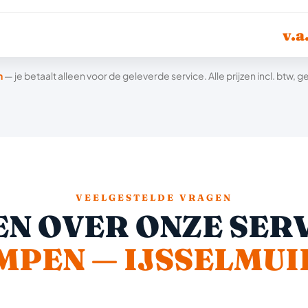
v.a
n
— je betaalt alleen voor de geleverde service. Alle prijzen incl. btw,
VEELGESTELDE VRAGEN
N OVER ONZE SERV
MPEN — IJSSELMUI