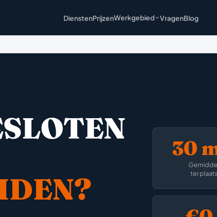
Werkgebied
Diensten
Prijzen
Vragen
Blog
ESLOTEN
30 
Gemidde
ter plaat
IDEN?
€0,