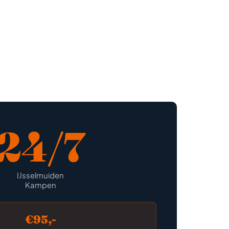
24/7
IJsselmuiden
Kampen
€95,-