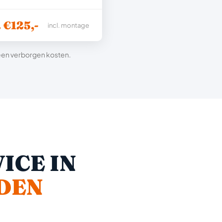
. €125,-
incl. montage
 geen verborgen kosten.
ICE IN
DEN