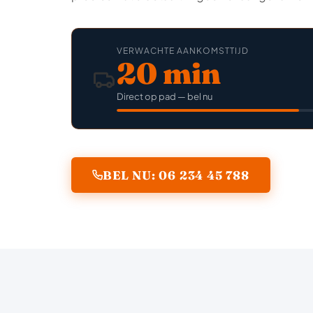
VERWACHTE AANKOMSTTIJD
20 min
Direct op pad — bel nu
BEL NU: 06 234 45 788