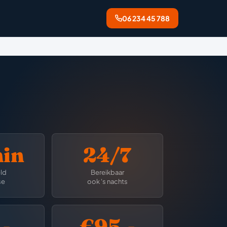
06 234 45 788
min
24/7
ld
Bereikbaar
se
ook 's nachts
-
€95,-