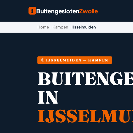
Buitengesloten
Zwolle
Home
›
Kampen
›
IJsselmuiden
IJSSELMUIDEN — KAMPEN
BUITENG
IN
IJSSELMU