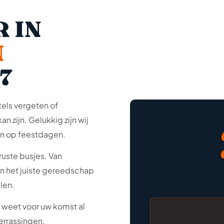
 IN
N
7
tels vergeten of
n zijn. Gelukkig zijn wij
en op feestdagen.
ruste busjes. Van
n het juiste gereedschap
len.
U weet voor uw komst al
errassingen.