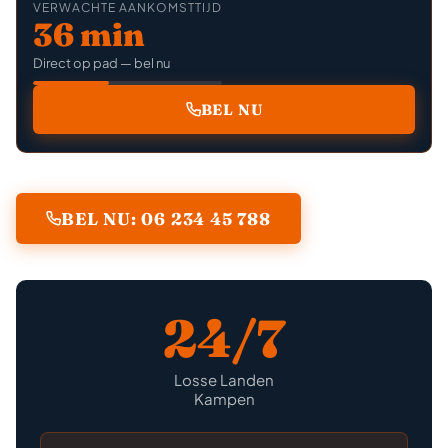
VERWACHTE AANKOMSTTIJD
36 min
Direct op pad — bel nu
BEL NU
BEL NU: 06 234 45 788
24/7
Losse Landen
Kampen