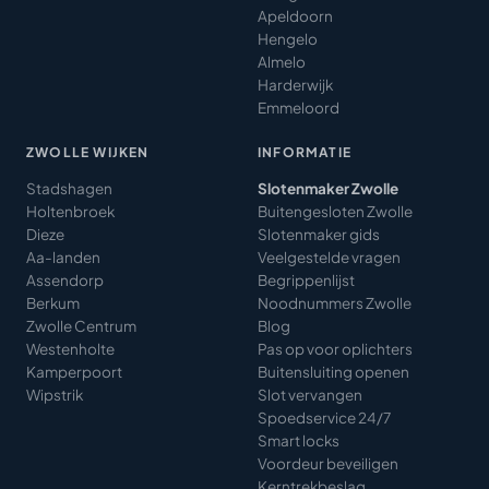
Apeldoorn
Hengelo
Almelo
Harderwijk
Emmeloord
ZWOLLE WIJKEN
INFORMATIE
Stadshagen
Slotenmaker Zwolle
Holtenbroek
Buitengesloten Zwolle
Dieze
Slotenmaker gids
Aa-landen
Veelgestelde vragen
Assendorp
Begrippenlijst
Berkum
Noodnummers Zwolle
Zwolle Centrum
Blog
Westenholte
Pas op voor oplichters
Kamperpoort
Buitensluiting openen
Wipstrik
Slot vervangen
Spoedservice 24/7
Smart locks
Voordeur beveiligen
Kerntrekbeslag