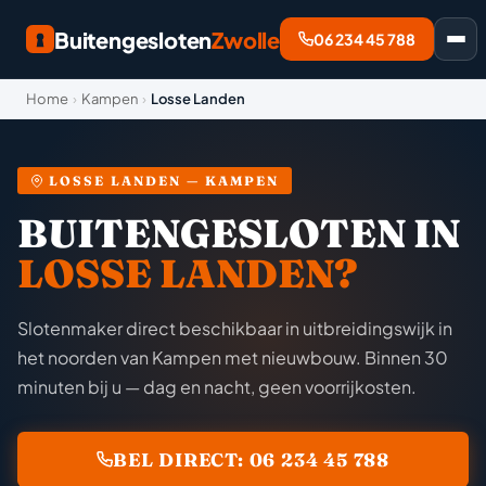
Buitengesloten
Zwolle
06 234 45 788
Home
›
Kampen
›
Losse Landen
LOSSE LANDEN — KAMPEN
BUITENGESLOTEN IN
LOSSE LANDEN?
Slotenmaker direct beschikbaar in uitbreidingswijk in
het noorden van Kampen met nieuwbouw. Binnen 30
minuten bij u — dag en nacht, geen voorrijkosten.
BEL DIRECT: 06 234 45 788