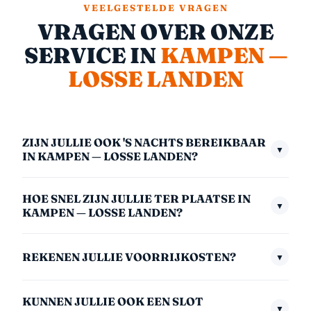
VEELGESTELDE VRAGEN
VRAGEN OVER ONZE
SERVICE IN
KAMPEN —
LOSSE LANDEN
ZIJN JULLIE OOK 'S NACHTS BEREIKBAAR
▼
IN KAMPEN — LOSSE LANDEN?
Ja, we zijn 24/7 bereikbaar — ook midden in de nacht,
HOE SNEL ZIJN JULLIE TER PLAATSE IN
in het weekend en op feestdagen. Het nachttarief
▼
KAMPEN — LOSSE LANDEN?
(00:00–06:00) is €175,- inclusief btw. We nemen
Gemiddeld zijn we binnen 30 minuten bij u. In
altijd direct op.
REKENEN JULLIE VOORRIJKOSTEN?
▼
afgelegen gebieden kan dit iets langer zijn. We
communiceren altijd een realistische aankomsttijd
Nee, nooit. Geen voorrijkosten — ook niet midden in
zodra u belt.
KUNNEN JULLIE OOK EEN SLOT
de nacht of in het weekend. U betaalt alleen voor de
▼