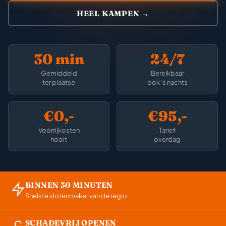
HEEL KAMPEN →
30 min
24/7
Gemiddeld
Bereikbaar
ter plaatse
ook 's nachts
€0,-
€95,-
Voorrijkosten
Tarief
nooit
overdag
BINNEN 30 MINUTEN
Snelste slotenmaker van de regio
SCHADEVRIJ OPENEN