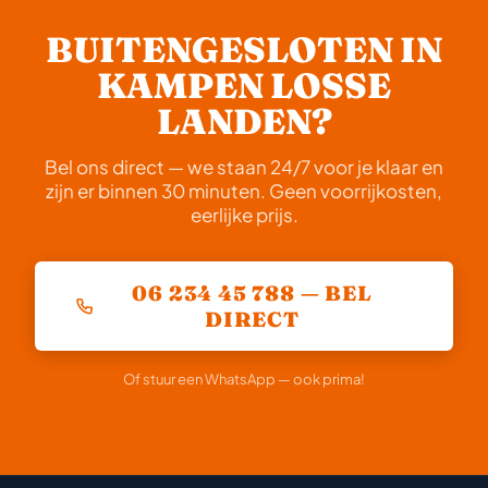
tijdstip zijn we doorgaans binnen 20 tot 40 minuten
bij u. We communiceren altijd een realistische
BUITENGESLOTEN IN
verwachte aankomsttijd direct na uw telefoontje.
KAMPEN LOSSE
LANDEN?
Bel ons direct — we staan 24/7 voor je klaar en
zijn er binnen 30 minuten. Geen voorrijkosten,
eerlijke prijs.
06 234 45 788 — BEL
DIRECT
Of stuur een WhatsApp — ook prima!