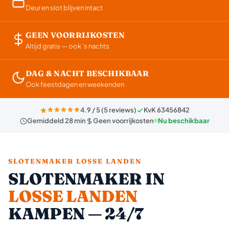
Deur en slot blijven intact
GEEN VOORRIJKOSTEN
Altijd gratis — ook 's nachts
DAG & NACHT BESCHIKBAAR
Ook feestdagen en weekenden
4.9 / 5 (5 reviews)
KvK 63456842
Gemiddeld 28 min
Geen voorrijkosten
Nu beschikbaar
SLOTENMAKER LOSSE LANDEN
SLOTENMAKER IN
LOSSE LANDEN
KAMPEN — 24/7