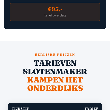
€95,-
tarief overdag
EERLIJKE PRIJZEN
TARIEVEN
SLOTENMAKER
KAMPEN HET
ONDERDIJKS
TIJDSTIP
TARIEF