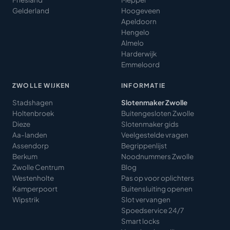
Gelderland
Hoogeveen
Apeldoorn
Hengelo
Almelo
Harderwijk
Emmeloord
ZWOLLE WIJKEN
INFORMATIE
Stadshagen
Slotenmaker Zwolle
Holtenbroek
Buitengesloten Zwolle
Dieze
Slotenmaker gids
Aa-landen
Veelgestelde vragen
Assendorp
Begrippenlijst
Berkum
Noodnummers Zwolle
Zwolle Centrum
Blog
Westenholte
Pas op voor oplichters
Kamperpoort
Buitensluiting openen
Wipstrik
Slot vervangen
Spoedservice 24/7
Smart locks