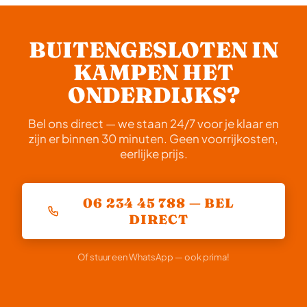
getraind in pick-opening en andere technieken die
op.
geen beschadiging veroorzaken aan uw deur, kozijn
of slot. Alleen als het slot zelf al defect is, kan
BUITENGESLOTEN IN
vervanging nodig zijn.
KAMPEN HET
ONDERDIJKS?
Bel ons direct — we staan 24/7 voor je klaar en
zijn er binnen 30 minuten. Geen voorrijkosten,
eerlijke prijs.
06 234 45 788 — BEL
DIRECT
Of stuur een WhatsApp — ook prima!