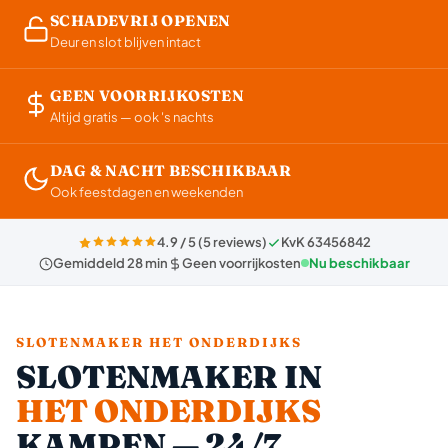
SCHADEVRIJ OPENEN
Deur en slot blijven intact
GEEN VOORRIJKOSTEN
Altijd gratis — ook 's nachts
DAG & NACHT BESCHIKBAAR
Ook feestdagen en weekenden
4.9 / 5 (5 reviews)
KvK 63456842
Gemiddeld 28 min
Geen voorrijkosten
Nu beschikbaar
SLOTENMAKER HET ONDERDIJKS
SLOTENMAKER IN
HET ONDERDIJKS
KAMPEN — 24/7