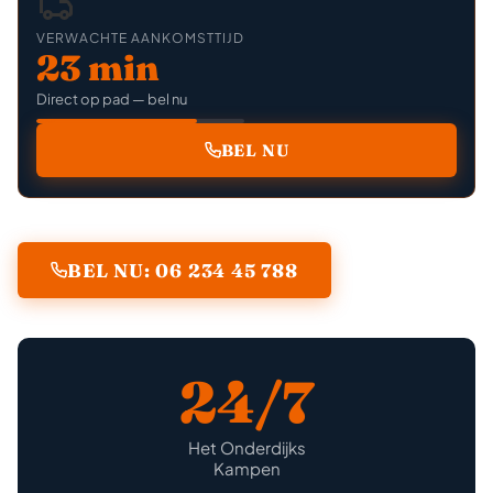
VERWACHTE AANKOMSTTIJD
23 min
Direct op pad — bel nu
BEL NU
BEL NU: 06 234 45 788
24/7
Het Onderdijks
Kampen