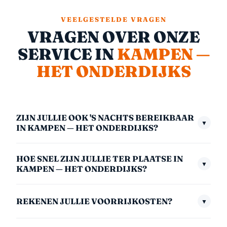
VEELGESTELDE VRAGEN
VRAGEN OVER ONZE
SERVICE IN
KAMPEN —
HET ONDERDIJKS
ZIJN JULLIE OOK 'S NACHTS BEREIKBAAR
▼
IN KAMPEN — HET ONDERDIJKS?
Ja, we zijn 24/7 bereikbaar — ook midden in de nacht,
HOE SNEL ZIJN JULLIE TER PLAATSE IN
in het weekend en op feestdagen. Het nachttarief
▼
KAMPEN — HET ONDERDIJKS?
(00:00–06:00) is €175,- inclusief btw. We nemen
Gemiddeld zijn we binnen 30 minuten bij u. In
altijd direct op.
REKENEN JULLIE VOORRIJKOSTEN?
▼
afgelegen gebieden kan dit iets langer zijn. We
communiceren altijd een realistische aankomsttijd
Nee, nooit. Geen voorrijkosten — ook niet midden in