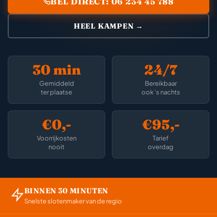
BEL DIRECT: 06 234 45 788
HEEL KAMPEN →
30 min
24/7
Gemiddeld
Bereikbaar
ter plaatse
ook 's nachts
€0,-
€95,-
Voorrijkosten
Tarief
nooit
overdag
BINNEN 30 MINUTEN
Snelste slotenmaker van de regio