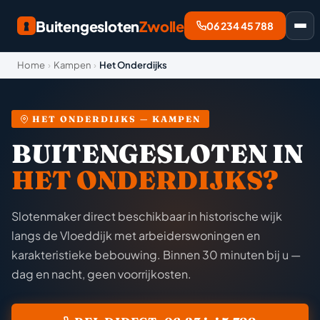
Buitengesloten
Zwolle
06 234 45 788
Home
›
Kampen
›
Het Onderdijks
HET ONDERDIJKS — KAMPEN
BUITENGESLOTEN IN
HET ONDERDIJKS?
Slotenmaker direct beschikbaar in historische wijk
langs de Vloeddijk met arbeiderswoningen en
karakteristieke bebouwing. Binnen 30 minuten bij u —
dag en nacht, geen voorrijkosten.