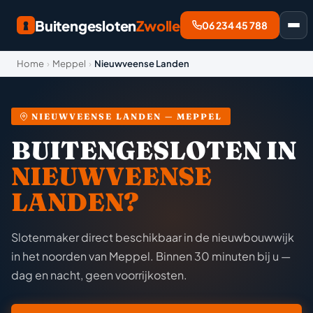
Buitengesloten
Zwolle
06 234 45 788
Home
›
Meppel
›
Nieuwveense Landen
NIEUWVEENSE LANDEN — MEPPEL
BUITENGESLOTEN IN
NIEUWVEENSE
LANDEN?
Slotenmaker direct beschikbaar in de nieuwbouwwijk
in het noorden van Meppel. Binnen 30 minuten bij u —
dag en nacht, geen voorrijkosten.