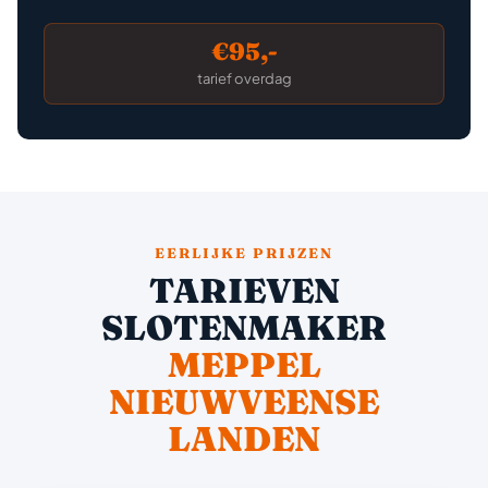
€95,-
tarief overdag
EERLIJKE PRIJZEN
TARIEVEN
SLOTENMAKER
MEPPEL
NIEUWVEENSE
LANDEN