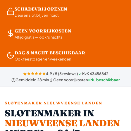
SCHADEVRIJ OPENEN
Deur en slot blijven intact
GEEN VOORRIJKOSTEN
Altijd gratis — ook 's nachts
DAG & NACHT BESCHIKBAAR
Ook feestdagen en weekenden
4.9 / 5 (5 reviews)
KvK 63456842
Gemiddeld 28 min
Geen voorrijkosten
Nu beschikbaar
SLOTENMAKER NIEUWVEENSE LANDEN
SLOTENMAKER IN
NIEUWVEENSE LANDEN