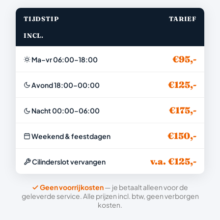
TIJDSTIP
TARIEF
INCL.
€95,-
Ma–vr 06:00–18:00
€125,-
Avond 18:00–00:00
€175,-
Nacht 00:00–06:00
€150,-
Weekend & feestdagen
v.a. €125,-
Cilinderslot vervangen
Geen voorrijkosten
— je betaalt alleen voor de
geleverde service. Alle prijzen incl. btw, geen verborgen
kosten.