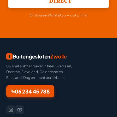
DIRECT
Of stuur een WhatsApp — ook prima!
Buitengesloten
Zwolle
Uw snelle slotenmaker in heel Overijssel,
Drenthe, Flevoland, Gelderland en
Friesland. Dag en nacht bereikbaar.
06 234 45 788