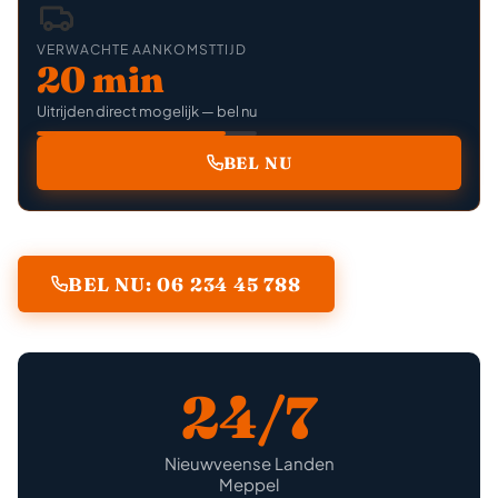
VERWACHTE AANKOMSTTIJD
20 min
Uitrijden direct mogelijk — bel nu
BEL NU
BEL NU: 06 234 45 788
24/7
Nieuwveense Landen
Meppel