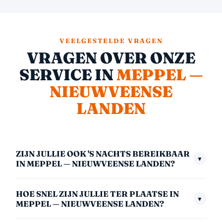
VEELGESTELDE VRAGEN
VRAGEN OVER ONZE
SERVICE IN
MEPPEL —
NIEUWVEENSE
LANDEN
ZIJN JULLIE OOK 'S NACHTS BEREIKBAAR
▼
IN MEPPEL — NIEUWVEENSE LANDEN?
Ja, we zijn 24/7 bereikbaar — ook midden in de nacht,
HOE SNEL ZIJN JULLIE TER PLAATSE IN
in het weekend en op feestdagen. Het nachttarief
▼
MEPPEL — NIEUWVEENSE LANDEN?
(00:00–06:00) is €175,- inclusief btw. We nemen