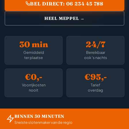
BEL DIRECT: 06 234 45 788
HEEL MEPPEL →
30 min
24/7
Gemiddeld
Bereikbaar
ter plaatse
ook 's nachts
€0,-
€95,-
Voorrijkosten
Tarief
nooit
overdag
BINNEN 30 MINUTEN
Snelste slotenmaker van de regio