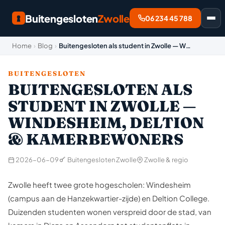
Buitengesloten
Zwolle
06 234 45 788
Home
›
Blog
›
Buitengesloten als student in Zwolle — W…
BUITENGESLOTEN
BUITENGESLOTEN ALS
STUDENT IN ZWOLLE —
WINDESHEIM, DELTION
& KAMERBEWONERS
2026-06-09
Buitengesloten Zwolle
Zwolle & regio
Zwolle heeft twee grote hogescholen: Windesheim
(campus aan de Hanzekwartier-zijde) en Deltion College.
Duizenden studenten wonen verspreid door de stad, van