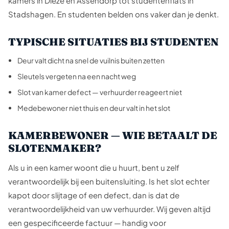
kamers in Dieze en Assendorp tot studentenflats in
Stadshagen. En studenten belden ons vaker dan je denkt.
TYPISCHE SITUATIES BIJ STUDENTEN
Deur valt dicht na snel de vuilnis buiten zetten
Sleutels vergeten na een nacht weg
Slot van kamer defect — verhuurder reageert niet
Medebewoner niet thuis en deur valt in het slot
KAMERBEWONER — WIE BETAALT DE
SLOTENMAKER?
Als u in een kamer woont die u huurt, bent u zelf
verantwoordelijk bij een buitensluiting. Is het slot echter
kapot door slijtage of een defect, dan is dat de
verantwoordelijkheid van uw verhuurder. Wij geven altijd
een gespecificeerde factuur — handig voor