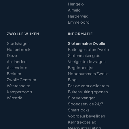
Hengelo
Almelo
Harderwijk
Emmeloord
ZWOLLE WIJKEN
INFORMATIE
Stadshagen
Slotenmaker Zwolle
Holtenbroek
Buitengesloten Zwolle
Dieze
Slotenmaker gids
Aa-landen
Veelgestelde vragen
Assendorp
Begrippenlijst
Berkum
Noodnummers Zwolle
Zwolle Centrum
Blog
Westenholte
Pas op voor oplichters
Kamperpoort
Buitensluiting openen
Wipstrik
Slot vervangen
Spoedservice 24/7
Smart locks
Voordeur beveiligen
Kerntrekbeslag
Meerpuntssluiting