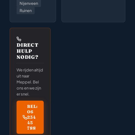
Nijenveen
Ruinen
DIRECT
HULP
NODIG?
We rijden altijd
uit naar
Meppel. Bel
ons en we zijn
er snel.
BEL:
06
234
45
788