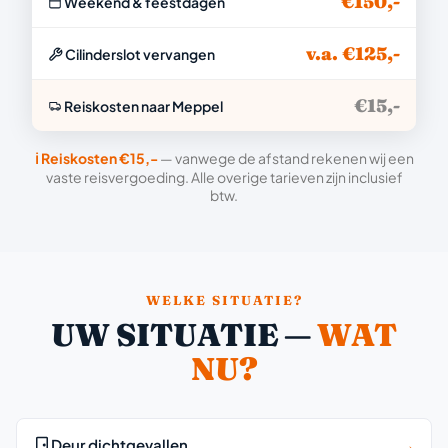
€150,-
Weekend & feestdagen
v.a. €125,-
Cilinderslot vervangen
€15,-
Reiskosten naar Meppel
ℹ️ Reiskosten €15,-
— vanwege de afstand rekenen wij een
vaste reisvergoeding. Alle overige tarieven zijn inclusief
btw.
WELKE SITUATIE?
UW SITUATIE —
WAT
NU?
Deur dichtgevallen
→