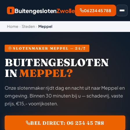
Buitengesloten
Zwolle
06 234 45 788
Home
›
Steden
›
Meppel
SLOTENMAKER MEPPEL — 24/7
BUITENGESLOTEN
IN
MEPPEL?
Onze slotenmaker rijdt dag en nacht uit naar Meppel en
omgeving. Binnen 30 minuten bij u — schadevrij, vaste
prijs, €15,- voorrijkosten.
BEL DIRECT: 06 234 45 788