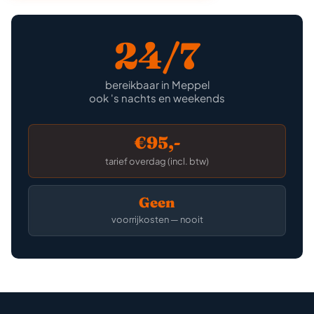
24/7
bereikbaar in Meppel
ook 's nachts en weekends
€95,-
tarief overdag (incl. btw)
Geen
voorrijkosten — nooit