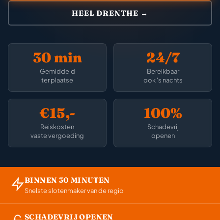
HEEL DRENTHE →
30 min
24/7
Gemiddeld
Bereikbaar
ter plaatse
ook 's nachts
€15,-
100%
Reiskosten
Schadevrij
vaste vergoeding
openen
BINNEN 30 MINUTEN
Snelste slotenmaker van de regio
SCHADEVRIJ OPENEN