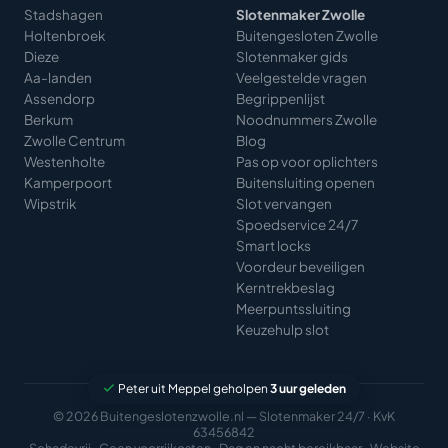
Stadshagen
Slotenmaker Zwolle
Holtenbroek
Buitengesloten Zwolle
Dieze
Slotenmaker gids
Aa-landen
Veelgestelde vragen
Assendorp
Begrippenlijst
Berkum
Noodnummers Zwolle
Zwolle Centrum
Blog
Westenholte
Pas op voor oplichters
Kamperpoort
Buitensluiting openen
Wipstrik
Slot vervangen
Spoedservice 24/7
Smart locks
Voordeur beveiligen
Kerntrekbeslag
Meerpuntssluiting
Keuzehulp slot
© 2026 Buitengeslotenzwolle.nl — Slotenmaker 24/7 · KvK
63456842