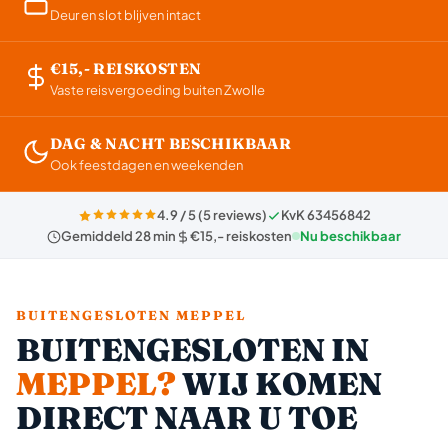
Deur en slot blijven intact
€15,- REISKOSTEN
Vaste reisvergoeding buiten Zwolle
DAG & NACHT BESCHIKBAAR
Ook feestdagen en weekenden
4.9 / 5 (5 reviews)
KvK 63456842
Gemiddeld 28 min
€15,- reiskosten
Nu beschikbaar
BUITENGESLOTEN MEPPEL
BUITENGESLOTEN IN
MEPPEL?
WIJ KOMEN
DIRECT NAAR U TOE