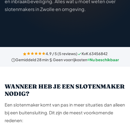
en inbraakbeveiliging. Alles wat u moet weten over
slotenmakers in Zwolle en omgeving.
4.9 / 5 (5 reviews)
KvK 63456842
Gemiddeld 28 min
Geen voorrijkosten
Nu beschikbaar
WANNEER HEB JE EEN SLOTENMAKER
NODIG?
Een slotenmaker komt van pas in meer situaties dan alleen
bij een buitensluiting. Dit zijn de meest voorkomende
redenen: