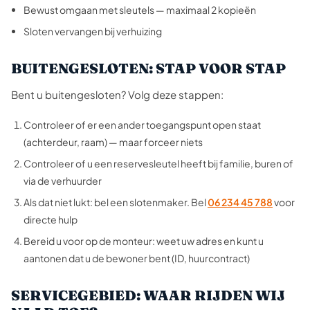
Bewust omgaan met sleutels — maximaal 2 kopieën
Sloten vervangen bij verhuizing
BUITENGESLOTEN: STAP VOOR STAP
Bent u buitengesloten? Volg deze stappen:
Controleer of er een ander toegangspunt open staat
(achterdeur, raam) — maar forceer niets
Controleer of u een reservesleutel heeft bij familie, buren of
via de verhuurder
Als dat niet lukt: bel een slotenmaker. Bel
06 234 45 788
voor
directe hulp
Bereid u voor op de monteur: weet uw adres en kunt u
aantonen dat u de bewoner bent (ID, huurcontract)
SERVICEGEBIED: WAAR RIJDEN WIJ