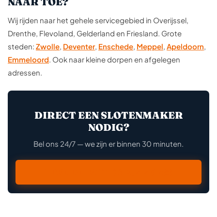
NAAR TOE?
Wij rijden naar het gehele servicegebied in Overijssel,
Drenthe, Flevoland, Gelderland en Friesland. Grote
steden:
Zwolle
,
Deventer
,
Enschede
,
Meppel
,
Apeldoorn
,
Emmeloord
. Ook naar kleine dorpen en afgelegen
adressen.
DIRECT EEN SLOTENMAKER
NODIG?
Bel ons 24/7 — we zijn er binnen 30 minuten.
BEL DIRECT: 06 234 45 788