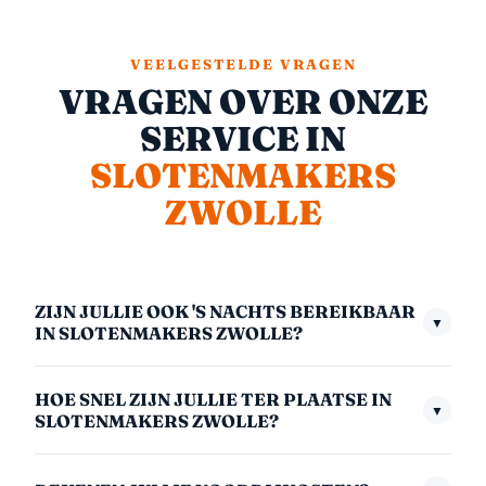
VEELGESTELDE VRAGEN
VRAGEN OVER ONZE
SERVICE IN
SLOTENMAKERS
ZWOLLE
ZIJN JULLIE OOK 'S NACHTS BEREIKBAAR
▼
IN SLOTENMAKERS ZWOLLE?
Ja, we zijn 24/7 bereikbaar — ook midden in de nacht,
HOE SNEL ZIJN JULLIE TER PLAATSE IN
in het weekend en op feestdagen. Het nachttarief
▼
SLOTENMAKERS ZWOLLE?
(00:00–06:00) is €175,- inclusief btw. We nemen
Gemiddeld zijn we binnen 30 minuten bij u. In
altijd direct op.