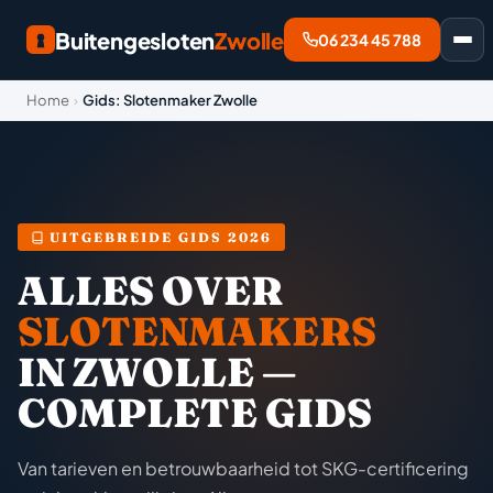
Buitengesloten
Zwolle
06 234 45 788
Home
›
Gids: Slotenmaker Zwolle
UITGEBREIDE GIDS 2026
ALLES OVER
SLOTENMAKERS
IN ZWOLLE —
COMPLETE GIDS
Van tarieven en betrouwbaarheid tot SKG-certificering