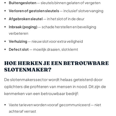
Buitengesloten
— sleutels binnen gelaten of vergeten
Verloren of gestolen sleutels
— inclusief slotvervanging
Afgebroken sleutel
— in het slot of in de deur
Inbraak (poging)
— schade herstellen en beveiliging
verbeteren
Verhuizing
— nieuw slot voor extra veiligheid
Defect slot
— moeilijk draaien, slot klemt
HOE HERKEN JE EEN BETROUWBARE
SLOTENMAKER?
De slotenmakerssector wordt helaas geteisterd door
oplichters die profiteren van mensen in nood. Dit zijn de
kenmerken van een betrouwbaar bedrijf:
Vaste tarieven worden vooraf gecommuniceerd — niet
achteraf verrast