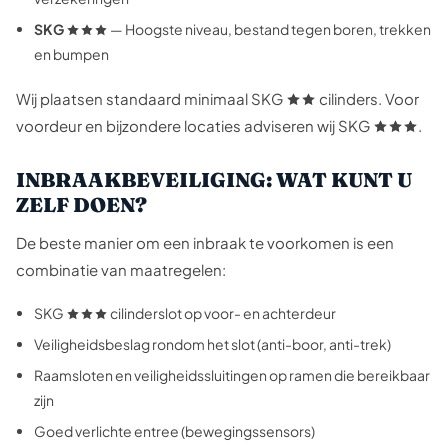
SKG
— Hoogste niveau, bestand tegen boren, trekken
en bumpen
Wij plaatsen standaard minimaal SKG
cilinders. Voor
voordeur en bijzondere locaties adviseren wij SKG
.
INBRAAKBEVEILIGING: WAT KUNT U
ZELF DOEN?
De beste manier om een inbraak te voorkomen is een
combinatie van maatregelen:
SKG
cilinderslot op voor- en achterdeur
Veiligheidsbeslag rondom het slot (anti-boor, anti-trek)
Raamsloten en veiligheidssluitingen op ramen die bereikbaar
zijn
Goed verlichte entree (bewegingssensors)