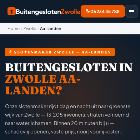
Buitengesloten
Zwolle
06 234 45 788
Home
›
Zwolle
›
Aa-landen
SLOTENMAKER ZWOLLE — AA-LANDEN
BUITENGESLOTEN IN
ZWOLLE AA-
LANDEN?
Onze slotenmaker rijdt dag en nacht uit naar groenste
wijk van Zwolle — 13.205 inwoners, straten vernoemd
naar waterlichamen. Binnen 20 minuten bij u —
schadevrij openen, vaste prijs, nooit voorrijkosten.