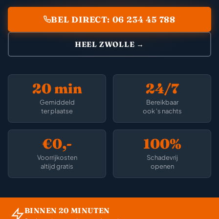
BEL DIRECT: 06 234 45 788
HEEL ZWOLLE →
20 min
24/7
Gemiddeld
Bereikbaar
ter plaatse
ook 's nachts
€0,-
100%
Voorrijkosten
Schadevrij
altijd gratis
openen
BINNEN 20 MINUTEN