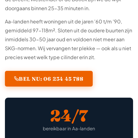
doorgaans binnen 25-35 minuten in.
Aa-landen heeft woningen uit de jaren '60 t/m '90,
gemiddeld 97-118m². Sloten uit de oudere buurten zijn
inmiddels 30-50 jaar oud en voldoen niet meer aan
SKG-normen. Wij vervangen ter plekke — ook als u niet
precies weet welk type cilinder erin zit.
BEL NU: 06 234 45 788
24/7
bereikbaar in Aa-landen