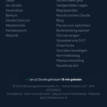
Dieze
Slotenmaker gids
Aa-landen
Veelgestelde vragen
Assendorp
Begrippenlijst
Berkum
Noodnummers Zwolle
Zwolle Centrum
Blog
Westenholte
Pas op voor oplichters
Kamperpoort
Buitensluiting openen
Wipstrik
Slot vervangen
Spoedservice 24/7
Smart locks
Voordeur beveiligen
Kerntrekbeslag
Meerpuntssluiting
Keuzehulp slot
Jan uit Zwolle geholpen
18 min geleden
© 2026 Buitengeslotenzwolle.nl — Slotenmaker 24/7 · KvK
63456842
Schadevrij · Geen voorrijkosten · Dag en nacht bereikbaar · Website
door
Sitebeacon.nl