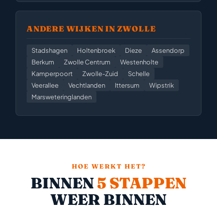
ANDERE WIJKEN IN ZWOLLE
Stadshagen
Holtenbroek
Dieze
Assendorp
Berkum
Zwolle Centrum
Westenholte
Kamperpoort
Zwolle-Zuid
Schelle
Veerallee
Vechtlanden
Ittersum
Wipstrik
Marsweteringlanden
HOE WERKT HET?
BINNEN
5 STAPPEN
WEER BINNEN