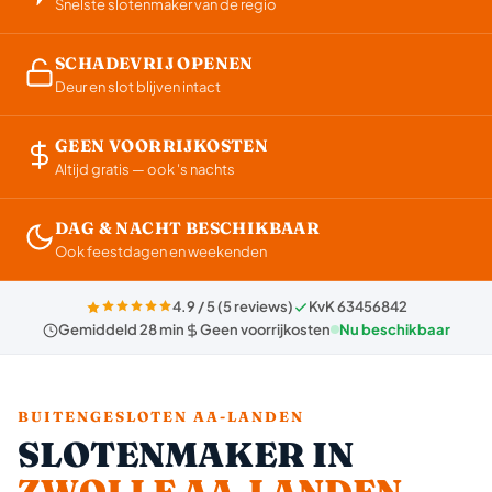
Snelste slotenmaker van de regio
SCHADEVRIJ OPENEN
Deur en slot blijven intact
GEEN VOORRIJKOSTEN
Altijd gratis — ook 's nachts
DAG & NACHT BESCHIKBAAR
Ook feestdagen en weekenden
4.9 / 5 (5 reviews)
KvK 63456842
Gemiddeld 28 min
Geen voorrijkosten
Nu beschikbaar
BUITENGESLOTEN AA-LANDEN
SLOTENMAKER IN
ZWOLLE AA-LANDEN