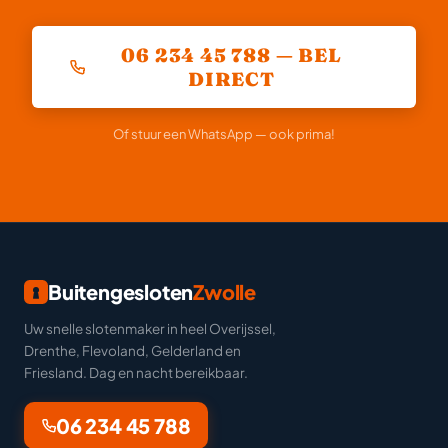
06 234 45 788 — BEL
DIRECT
Of stuur een WhatsApp — ook prima!
Buitengesloten
Zwolle
Uw snelle slotenmaker in heel Overijssel,
Drenthe, Flevoland, Gelderland en
Friesland. Dag en nacht bereikbaar.
06 234 45 788