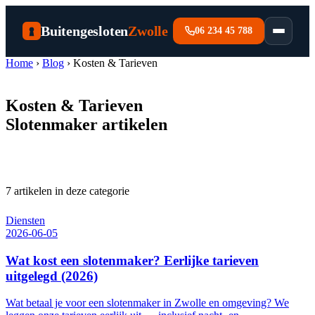
Buitengesloten
Zwolle
06 234 45 788
Home
›
Blog
›
Kosten & Tarieven
Categorie
Kosten & Tarieven
Slotenmaker artikelen
Eerlijke uitleg over wat een slotenmaker kost en wanneer je een slot
vervangt.
7 artikelen in deze categorie
Diensten
2026-06-05
Wat kost een slotenmaker? Eerlijke tarieven
uitgelegd (2026)
Wat betaal je voor een slotenmaker in Zwolle en omgeving? We