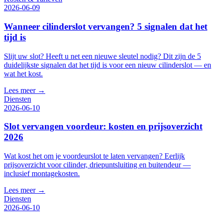
2026-06-09
Wanneer cilinderslot vervangen? 5 signalen dat het
tijd is
Slijt uw slot? Heeft u net een nieuwe sleutel nodig? Dit zijn de 5
duidelijkste signalen dat het tijd is voor een nieuw cilinderslot — en
wat het kost.
Lees meer →
Diensten
2026-06-10
Slot vervangen voordeur: kosten en prijsoverzicht
2026
Wat kost het om je voordeurslot te laten vervangen? Eerlijk
prijsoverzicht voor cilinder, driepuntsluiting en buitendeur —
inclusief montagekosten.
Lees meer →
Diensten
2026-06-10