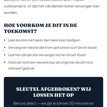
voldoende is, of dat het cilinderslot beter vervangen kan
worden.
HOE VOORKOM JE DIT IN DE
TOEKOMST?
Laat sleutels niet vaker dan twee keer bijslijpen
Vervang een sleutel die krom getrokken is of slecht draait
Laat het cilinderslot vervangen als het stroef draait
Gebruik nooit een sleutelcopy als originele sleutel voor
intensief gebruik
SLEUTEL AFGEBROKEN? WIJ
LOSSEN HET OP
Bel ons direct — we zijn er binnen 30 minuten en