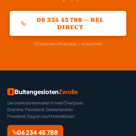
06 234 45 788 — BEL
DIRECT
Of stuur een WhatsApp — ook prima!
Buitengesloten
Zwolle
Uw snelle slotenmaker in heel Overijssel,
Drenthe, Flevoland, Gelderland en
Friesland. Dag en nacht bereikbaar.
06 234 45 788