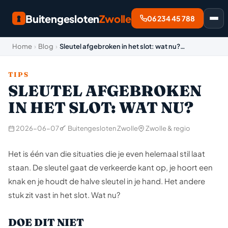
Buitengesloten
Zwolle
06 234 45 788
Home
›
Blog
›
Sleutel afgebroken in het slot: wat nu?…
TIPS
SLEUTEL AFGEBROKEN
IN HET SLOT: WAT NU?
2026-06-07
Buitengesloten Zwolle
Zwolle & regio
Het is één van die situaties die je even helemaal stil laat
staan. De sleutel gaat de verkeerde kant op, je hoort een
knak en je houdt de halve sleutel in je hand. Het andere
stuk zit vast in het slot. Wat nu?
DOE DIT NIET