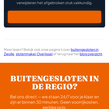
verwijderen het afgebroken stuk vakkundig.
06 234 45 788
Meer lezen? Bekijk ook onze pagina's over
buitengesloten in
Zwolle
,
slotenmaker Overijssel
of terug naar het
blog overzicht
.
BUITENGESLOTEN IN
DE REGIO?
Bel ons direct — we staan 24/7 voor je klaar en
zijn er binnen 30 minuten. Geen voorrijkosten,
eerlijke prijs.