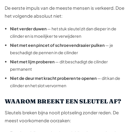
De eerste impuls van de meeste mensen is verkeerd. Doe
het volgende absoluut niet:
Niet verder duwen
— het stuk sleutel zit dan dieper in de
cilinder en is moeilijker te verwijderen
Niet met een pincet of schroevendraaier pulken
— je
beschadigt de pennen in de cilinder
Niet met lijm proberen
— dit beschadigt de cilinder
permanent
Niet de deur met kracht proberen te openen
— dit kan de
cilinder en het slot vervormen
WAAROM BREEKT EEN SLEUTEL AF?
Sleutels breken bijna nooit plotseling zonder reden. De
meest voorkomende oorzaken: