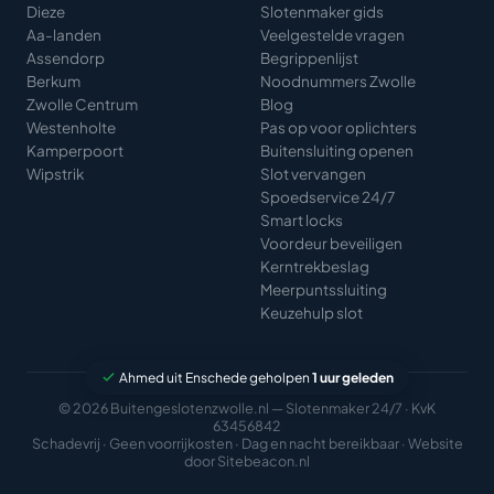
Dieze
Slotenmaker gids
Aa-landen
Veelgestelde vragen
Assendorp
Begrippenlijst
Berkum
Noodnummers Zwolle
Zwolle Centrum
Blog
Westenholte
Pas op voor oplichters
Kamperpoort
Buitensluiting openen
Wipstrik
Slot vervangen
Spoedservice 24/7
Smart locks
Voordeur beveiligen
Kerntrekbeslag
Meerpuntssluiting
Keuzehulp slot
Ahmed uit Enschede geholpen
1 uur geleden
© 2026 Buitengeslotenzwolle.nl — Slotenmaker 24/7 · KvK
63456842
Schadevrij · Geen voorrijkosten · Dag en nacht bereikbaar · Website
door
Sitebeacon.nl