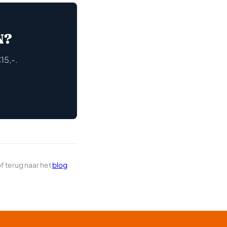
N?
15,-.
f terug naar het
blog