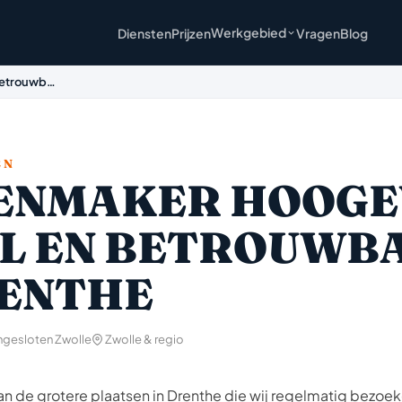
Werkgebied
Diensten
Prijzen
Vragen
Blog
betrouwb…
EN
ENMAKER HOOGE
EL EN BETROUWB
RENTHE
ngesloten Zwolle
Zwolle & regio
n de grotere plaatsen in Drenthe die wij regelmatig bezoek