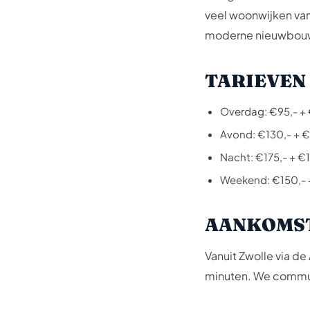
veel woonwijken van 
moderne nieuwbouw. B
TARIEVEN 
Overdag: €95,- + €
Avond: €130,- + €1
Nacht: €175,- + €1
Weekend: €150,- + 
AANKOMST
Vanuit Zwolle via 
minuten. We communic