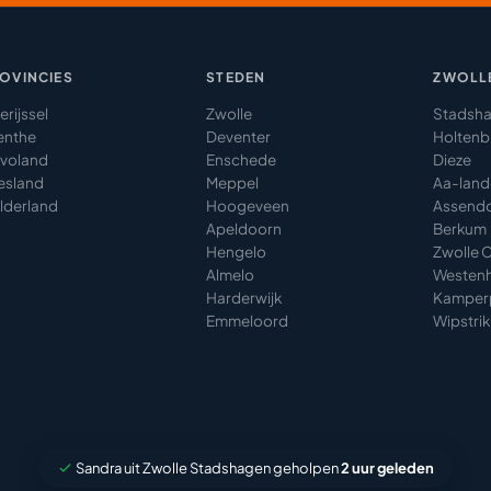
OVINCIES
STEDEN
ZWOLLE
rijssel
Zwolle
Stadsh
enthe
Deventer
Holtenb
evoland
Enschede
Dieze
iesland
Meppel
Aa-lan
lderland
Hoogeveen
Assend
Apeldoorn
Berkum
Hengelo
Zwolle 
Almelo
Westenh
Harderwijk
Kamper
Emmeloord
Wipstrik
Sandra uit Zwolle Stadshagen geholpen
2 uur geleden