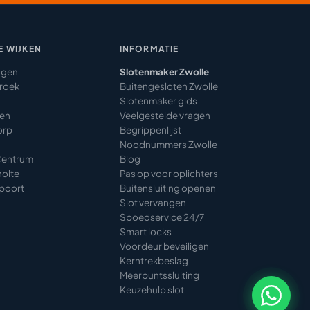
 WIJKEN
INFORMATIE
agen
Slotenmaker Zwolle
roek
Buitengesloten Zwolle
Slotenmaker gids
den
Veelgestelde vragen
orp
Begrippenlijst
Noodnummers Zwolle
Centrum
Blog
olte
Pas op voor oplichters
poort
Buitensluiting openen
Slot vervangen
Spoedservice 24/7
Smart locks
Voordeur beveiligen
Kerntrekbeslag
Meerpuntssluiting
Keuzehulp slot