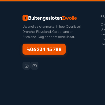
Buitengesloten
Zwolle
PR
Ove
Uw snelle slotenmaker in heel Overijssel,
Dr
Drenthe, Flevoland, Gelderland en
Fl
Friesland. Dag en nacht bereikbaar.
Fr
Ge
06 234 45 788