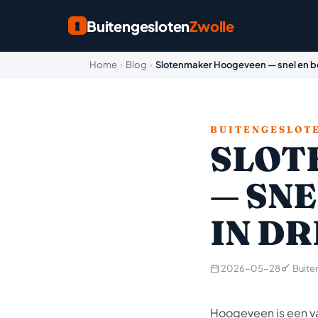
Buitengesloten
Zwolle
Home
›
Blog
›
Slotenmaker Hoogeveen — snel en 
BUITENGESLOT
SLOT
— SN
IN D
2026-05-28
Buite
Hoogeveen is een va