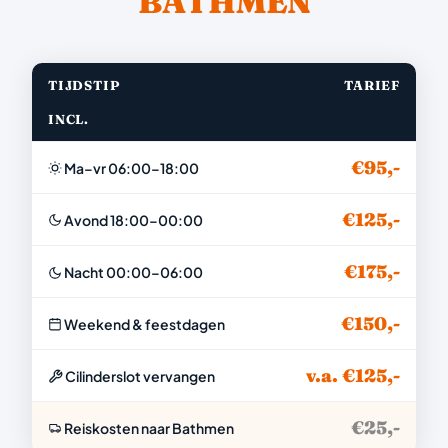
BATHMEN
TIJDSTIP
TARIEF
INCL.
€95,-
Ma–vr 06:00–18:00
€125,-
Avond 18:00–00:00
€175,-
Nacht 00:00–06:00
€150,-
Weekend & feestdagen
v.a. €125,-
Cilinderslot vervangen
€25,-
Reiskosten naar Bathmen