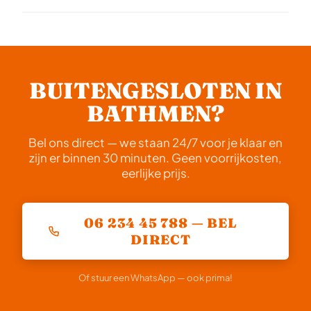
het weekend en midden in de nacht. Bel ons direct en
altijd vooraf gecommuniceerd.
Nee. Wij werken altijd schadevrij. Onze monteurs zijn
we sturen een monteur jouw kant op.
getraind in pick-opening en andere technieken die
geen beschadiging veroorzaken aan uw deur, kozijn
of slot. Alleen als het slot zelf al defect is, kan
BUITENGESLOTEN IN
vervanging nodig zijn.
BATHMEN?
Bel ons direct — we staan 24/7 voor je klaar en
zijn er binnen 30 minuten. Geen voorrijkosten,
eerlijke prijs.
06 234 45 788 — BEL
DIRECT
Of stuur een WhatsApp — ook prima!