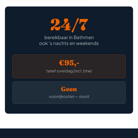
24/7
bereikbaar in Bathmen
ook 's nachts en weekends
€95,-
tarief overdag (incl. btw)
Geen
voorrijkosten — nooit