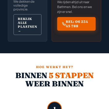
We dekken de
We rijden altijd uit naar
volledige
Bathmen. Bel ons en we
provincie.
zijn er snel.
BEKIJK
BEL: 06 234
ALLE
45 788
PLAATSEN
→
HOE WERKT HET?
BINNEN
5 STAPPEN
WEER BINNEN
1