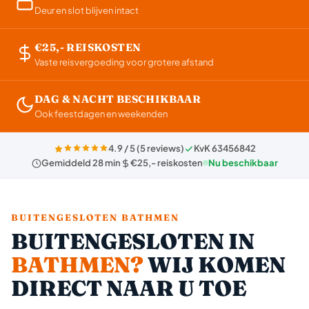
Deur en slot blijven intact
€25,- REISKOSTEN
Vaste reisvergoeding voor grotere afstand
DAG & NACHT BESCHIKBAAR
Ook feestdagen en weekenden
4.9 / 5 (5 reviews)
KvK 63456842
Gemiddeld 28 min
€25,- reiskosten
Nu beschikbaar
BUITENGESLOTEN BATHMEN
BUITENGESLOTEN IN
BATHMEN?
WIJ KOMEN
DIRECT NAAR U TOE