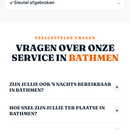
Sleutel afgebroken
→
VEELGESTELDE VRAGEN
VRAGEN OVER ONZE
SERVICE IN
BATHMEN
ZIJN JULLIE OOK 'S NACHTS BEREIKBAAR
▼
IN BATHMEN?
Ja, we zijn 24/7 bereikbaar — ook midden in de nacht,
HOE SNEL ZIJN JULLIE TER PLAATSE IN
in het weekend en op feestdagen. Het nachttarief
▼
BATHMEN?
(00:00–06:00) is €175,- inclusief btw. We nemen
Gemiddeld zijn we binnen 30 minuten bij u. In
altijd direct op.