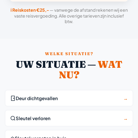
ℹ️ Reiskosten €25,-
— vanwege de afstand rekenen wij een
vaste reisvergoeding. Alle overige tarieven zijn inclusief
btw.
WELKE SITUATIE?
UW SITUATIE —
WAT
NU?
Deur dichtgevallen
→
Sleutel verloren
→