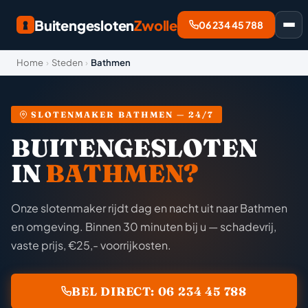
Buitengesloten
Zwolle
06 234 45 788
Home
›
Steden
›
Bathmen
SLOTENMAKER BATHMEN — 24/7
BUITENGESLOTEN
IN
BATHMEN?
Onze slotenmaker rijdt dag en nacht uit naar Bathmen
en omgeving. Binnen 30 minuten bij u — schadevrij,
vaste prijs, €25,- voorrijkosten.
BEL DIRECT: 06 234 45 788