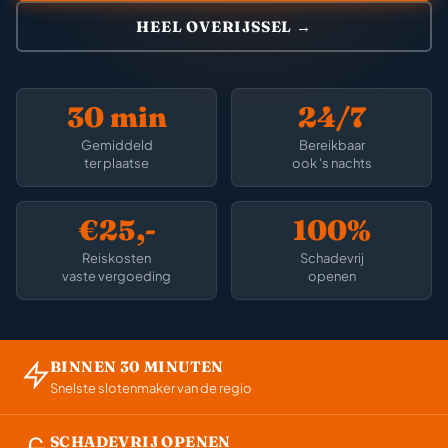
HEEL OVERIJSSEL →
30 min
24/7
Gemiddeld
Bereikbaar
ter plaatse
ook 's nachts
€25,-
100%
Reiskosten
Schadevrij
vaste vergoeding
openen
BINNEN 30 MINUTEN
Snelste slotenmaker van de regio
SCHADEVRIJ OPENEN