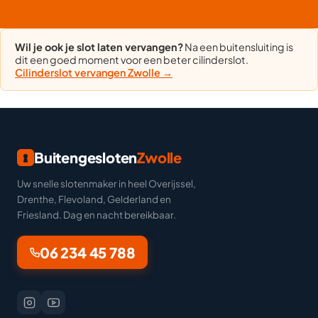
Wil je ook je slot laten vervangen?
Na een buitensluiting is
dit een goed moment voor een beter cilinderslot.
Cilinderslot vervangen Zwolle →
Buitengesloten
Zwolle
Uw snelle slotenmaker in heel Overijssel,
Drenthe, Flevoland, Gelderland en
Friesland. Dag en nacht bereikbaar.
06 234 45 788