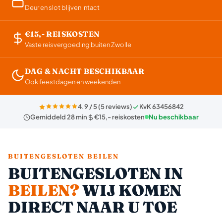
Deur en slot blijven intact
€15,- REISKOSTEN
Vaste reisvergoeding buiten Zwolle
DAG & NACHT BESCHIKBAAR
Ook feestdagen en weekenden
4.9 / 5 (5 reviews)
KvK 63456842
Gemiddeld 28 min
€15,- reiskosten
Nu beschikbaar
BUITENGESLOTEN BEILEN
BUITENGESLOTEN IN
BEILEN?
WIJ KOMEN
DIRECT NAAR U TOE