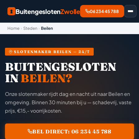
Buitengesloten
Zwolle
06 234 45 788
Home
›
Steden
›
Beilen
SLOTENMAKER BEILEN — 24/7
BUITENGESLOTEN
IN
BEILEN?
Onze slotenmaker rijdt dag en nacht uit naar Beilen en
omgeving. Binnen 30 minuten bij u — schadevrij, vaste
prijs, €15,- voorrijkosten.
BEL DIRECT: 06 234 45 788