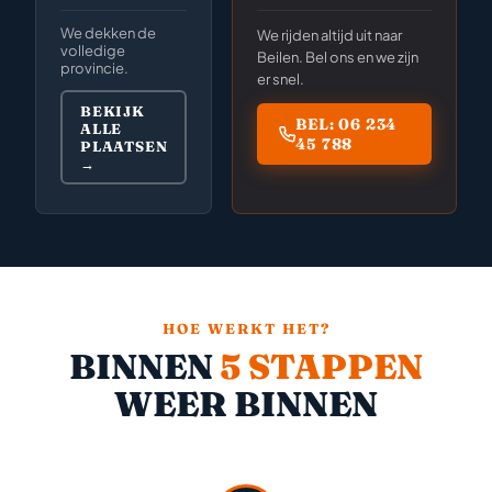
We dekken de
We rijden altijd uit naar
volledige
Beilen. Bel ons en we zijn
provincie.
er snel.
BEKIJK
BEL: 06 234
ALLE
45 788
PLAATSEN
→
HOE WERKT HET?
BINNEN
5 STAPPEN
WEER BINNEN