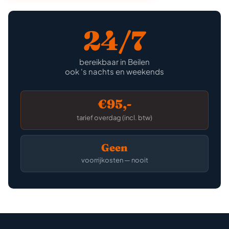
24/7
bereikbaar in Beilen
ook 's nachts en weekends
€95,-
tarief overdag (incl. btw)
Geen
voorrijkosten — nooit