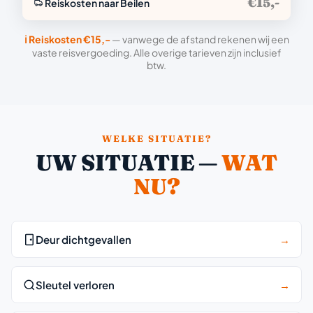
€15,-
Reiskosten naar Beilen
ℹ️ Reiskosten €15,-
— vanwege de afstand rekenen wij een
vaste reisvergoeding. Alle overige tarieven zijn inclusief
btw.
WELKE SITUATIE?
UW SITUATIE —
WAT
NU?
Deur dichtgevallen
→
Sleutel verloren
→