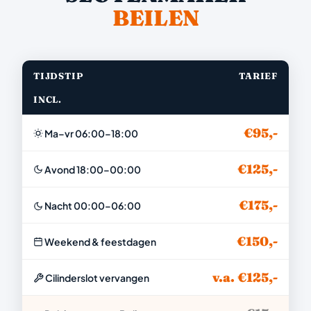
BEILEN
TIJDSTIP
TARIEF
INCL.
€95,-
Ma–vr 06:00–18:00
€125,-
Avond 18:00–00:00
€175,-
Nacht 00:00–06:00
€150,-
Weekend & feestdagen
v.a. €125,-
Cilinderslot vervangen