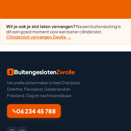
Wil je ook je slot laten vervangen?
Na een buitensluiting is
dit een goed moment voor een beter cilinderslot.
Cilinderslot vervangen Zwolle →
Buitengesloten
Zwolle
Uw snelle slotenmaker in heel Overijssel,
Drenthe, Flevoland, Gelderland en
Friesland. Dag en nacht bereikbaar.
06 234 45 788