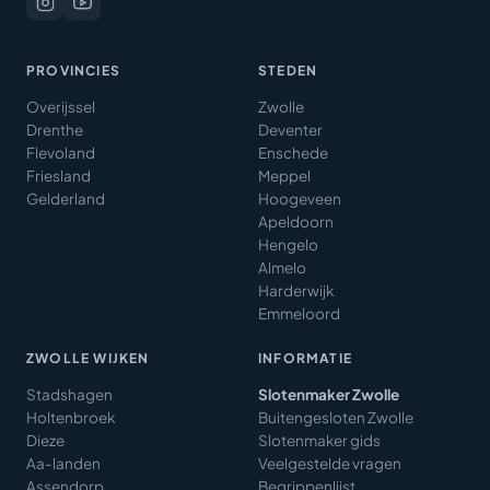
PROVINCIES
STEDEN
Overijssel
Zwolle
Drenthe
Deventer
Flevoland
Enschede
Friesland
Meppel
Gelderland
Hoogeveen
Apeldoorn
Hengelo
Almelo
Harderwijk
Emmeloord
ZWOLLE WIJKEN
INFORMATIE
Stadshagen
Slotenmaker Zwolle
Holtenbroek
Buitengesloten Zwolle
Dieze
Slotenmaker gids
Aa-landen
Veelgestelde vragen
Assendorp
Begrippenlijst