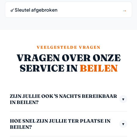
Sleutel afgebroken
→
VEELGESTELDE VRAGEN
VRAGEN OVER ONZE
SERVICE IN
BEILEN
ZIJN JULLIE OOK 'S NACHTS BEREIKBAAR
▼
IN BEILEN?
Ja, we zijn 24/7 bereikbaar — ook midden in de nacht,
HOE SNEL ZIJN JULLIE TER PLAATSE IN
in het weekend en op feestdagen. Het nachttarief
▼
BEILEN?
(00:00–06:00) is €175,- inclusief btw. We nemen