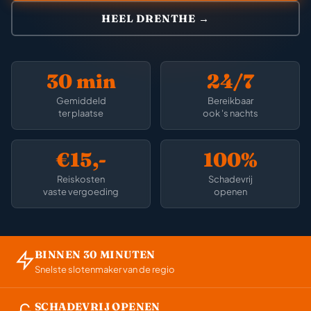
HEEL DRENTHE →
30 min
24/7
Gemiddeld
Bereikbaar
ter plaatse
ook 's nachts
€15,-
100%
Reiskosten
Schadevrij
vaste vergoeding
openen
BINNEN 30 MINUTEN
Snelste slotenmaker van de regio
SCHADEVRIJ OPENEN