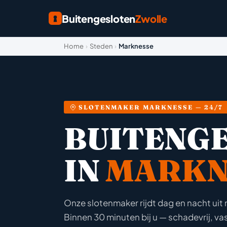
Buitengesloten
Zwolle
Home
›
Steden
›
Marknesse
SLOTENMAKER MARKNESSE — 24/7
BUITENG
IN
MARKN
Onze slotenmaker rijdt dag en nacht ui
Binnen 30 minuten bij u — schadevrij, vast