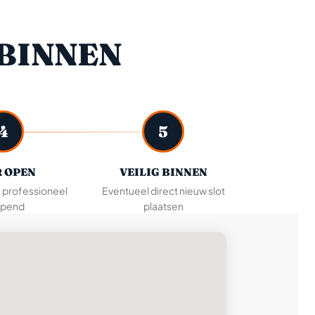
BINNEN
4
5
 OPEN
VEILIG BINNEN
n professioneel
Eventueel direct nieuw slot
pend
plaatsen