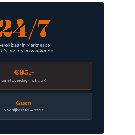
24/7
bereikbaar in Marknesse
k 's nachts en weekends
€95,-
tarief overdag (incl. btw)
Geen
voorrijkosten — nooit