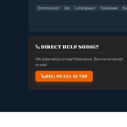
Emmeloord
Urk
Luttelgeest
Tollebeek
Na
DIRECT HULP NODIG?
We rijden altijd uit naar Marknesse. Bel ons en we zijn
er snel.
BEL: 06 234 45 788