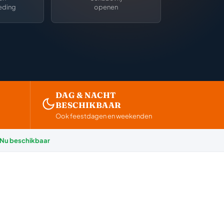
eding
openen
DAG & NACHT
BESCHIKBAAR
Ook feestdagen en weekenden
Nu beschikbaar