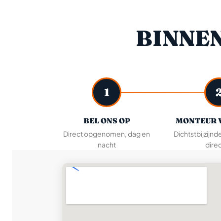
BINNE
1
BEL ONS OP
MONTEUR 
Direct opgenomen, dag en
Dichtstbijzijnd
nacht
direc