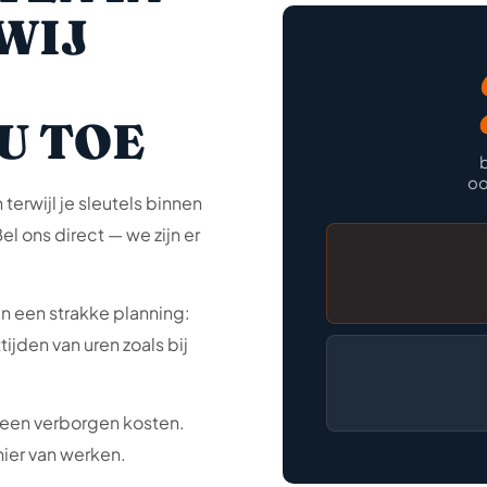
WIJ
U TOE
oo
erwijl je sleutels binnen
Bel ons direct — we zijn er
n een strakke planning:
ijden van uren zoals bij
 geen verborgen kosten.
nier van werken.