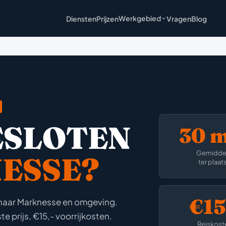
Werkgebied
Diensten
Prijzen
Vragen
Blog
ESLOTEN
30 
Gemidde
ESSE?
ter plaat
€15
t naar Marknesse en omgeving.
e prijs, €15,- voorrijkosten.
Reiskost