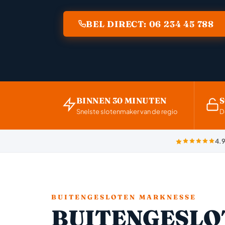
BEL DIRECT: 06 234 45 788
BINNEN 30 MINUTEN
Snelste slotenmaker van de regio
D
4.9
BUITENGESLOTEN MARKNESSE
BUITENGESLO