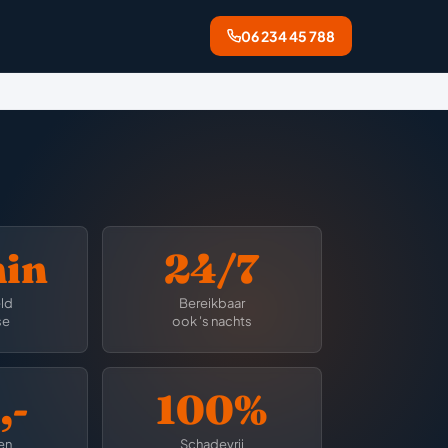
06 234 45 788
min
24/7
ld
Bereikbaar
se
ook 's nachts
,-
100%
en
Schadevrij