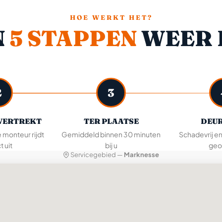
HOE WERKT HET?
N
5 STAPPEN
WEER 
2
3
VERTREKT
TER PLAATSE
DEUR
e monteur rijdt
Gemiddeld binnen 30 minuten
Schadevrij e
t uit
bij u
geo
Servicegebied —
Marknesse