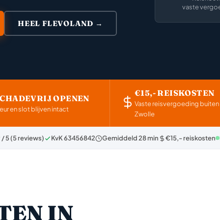
vaste vergo
HEEL FLEVOLAND →
€15,- REISKOSTEN
SCHADEVRIJ OPENEN
Vaste reisvergoeding buiten
eur en slot blijven intact
Zwolle
 / 5 (5 reviews)
KvK 63456842
Gemiddeld 28 min
€15,- reiskosten
TEN IN