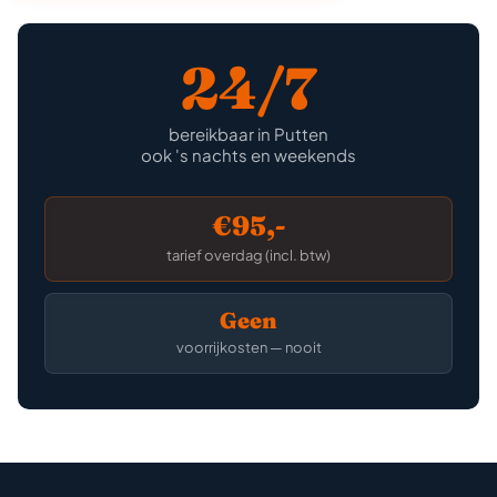
24/7
bereikbaar in Putten
ook 's nachts en weekends
€95,-
tarief overdag (incl. btw)
Geen
voorrijkosten — nooit