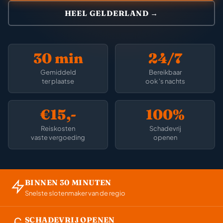
HEEL GELDERLAND →
30 min
24/7
Gemiddeld
Bereikbaar
ter plaatse
ook 's nachts
€15,-
100%
Reiskosten
Schadevrij
vaste vergoeding
openen
BINNEN 30 MINUTEN
Snelste slotenmaker van de regio
SCHADEVRIJ OPENEN