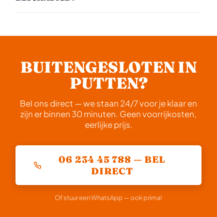
het weekend en midden in de nacht. Bel ons direct en
vooraf gecommuniceerd.
Nee. Wij werken altijd schadevrij. Onze monteurs zijn
we sturen een monteur jouw kant op.
getraind in pick-opening en andere technieken die
geen beschadiging veroorzaken aan uw deur, kozijn
of slot. Alleen als het slot zelf al defect is, kan
BUITENGESLOTEN IN
vervanging nodig zijn.
PUTTEN?
Bel ons direct — we staan 24/7 voor je klaar en
zijn er binnen 30 minuten. Geen voorrijkosten,
eerlijke prijs.
06 234 45 788 — BEL
DIRECT
Of stuur een WhatsApp — ook prima!