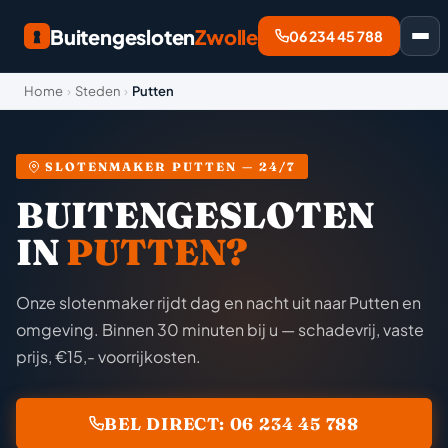
Buitengesloten
Zwolle
06 234 45 788
Home
›
Steden
›
Putten
SLOTENMAKER PUTTEN — 24/7
BUITENGESLOTEN
IN
PUTTEN?
Onze slotenmaker rijdt dag en nacht uit naar Putten en
omgeving. Binnen 30 minuten bij u — schadevrij, vaste
prijs, €15,- voorrijkosten.
BEL DIRECT: 06 234 45 788