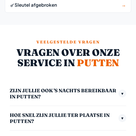
Sleutel afgebroken
→
VEELGESTELDE VRAGEN
VRAGEN OVER ONZE
SERVICE IN
PUTTEN
ZIJN JULLIE OOK 'S NACHTS BEREIKBAAR
▼
IN PUTTEN?
Ja, we zijn 24/7 bereikbaar — ook midden in de nacht,
HOE SNEL ZIJN JULLIE TER PLAATSE IN
in het weekend en op feestdagen. Het nachttarief
▼
PUTTEN?
(00:00–06:00) is €175,- inclusief btw. We nemen
Gemiddeld zijn we binnen 30 minuten bij u. In
altijd direct op.