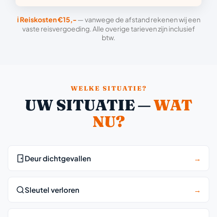
ℹ️ Reiskosten €15,-
— vanwege de afstand rekenen wij een
vaste reisvergoeding. Alle overige tarieven zijn inclusief
btw.
WELKE SITUATIE?
UW SITUATIE —
WAT
NU?
Deur dichtgevallen
→
Sleutel verloren
→