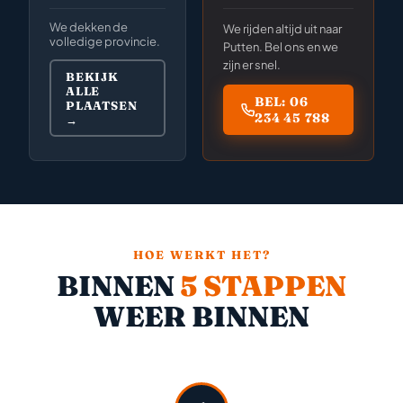
We dekken de
We rijden altijd uit naar
volledige provincie.
Putten. Bel ons en we
zijn er snel.
BEKIJK
ALLE
BEL: 06
PLAATSEN
234 45 788
→
HOE WERKT HET?
BINNEN
5 STAPPEN
WEER BINNEN