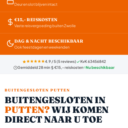
Deur en slot blijven intact
€15,- REISKOSTEN
Vaste reisvergoeding buiten Zwolle
DAG & NACHT BESCHIKBAAR
Ook feestdagen en weekenden
4.9 / 5 (5 reviews)
KvK 63456842
Gemiddeld 28 min
€15,- reiskosten
Nu beschikbaar
BUITENGESLOTEN PUTTEN
BUITENGESLOTEN IN
PUTTEN?
WIJ KOMEN
DIRECT NAAR U TOE