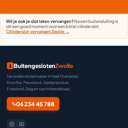
Wil je ook je slot laten vervangen?
Na een buitensluiting is
dit een goed moment voor een beter cilinderslot.
Cilinderslot vervangen Zwolle →
Buitengesloten
Zwolle
Uw snelle slotenmaker in heel Overijssel,
Drenthe, Flevoland, Gelderland en
Friesland. Dag en nacht bereikbaar.
06 234 45 788