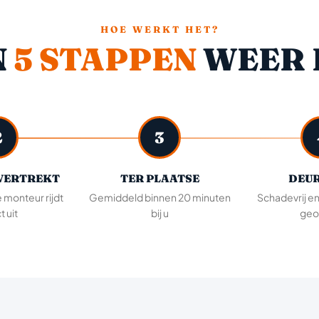
HOE WERKT HET?
N
5 STAPPEN
WEER 
2
3
VERTREKT
TER PLAATSE
DEUR
e monteur rijdt
Gemiddeld binnen 20 minuten
Schadevrij e
t uit
bij u
geo