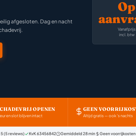
Op
aanvr
eilig afgesloten. Dag en nacht
chadevrij.
Vanafprijs
incl. btw
SCHADEVRIJ OPENEN
GEEN VOORRIJKOS
eur en slot blijven intact
Altijd gratis — ook 's nachts
 5 (5 reviews)
KvK 63456842
Gemiddeld 28 min
Geen voorrijkosten