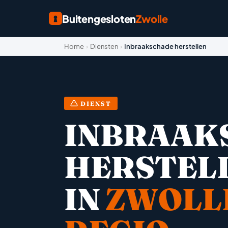
Buitengesloten
Zwolle
Home
›
Diensten
›
Inbraakschade herstellen
DIENST
INBRAAK
HERSTEL
IN
ZWOLL