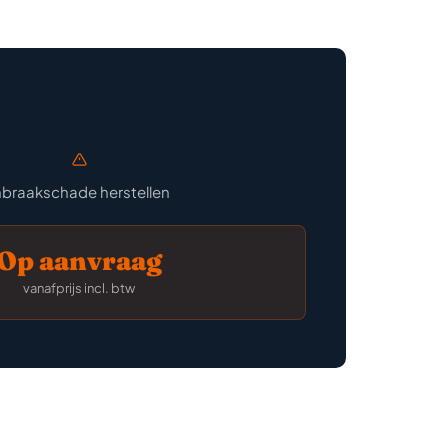
nbraakschade herstellen
Op aanvraag
vanafprijs incl. btw