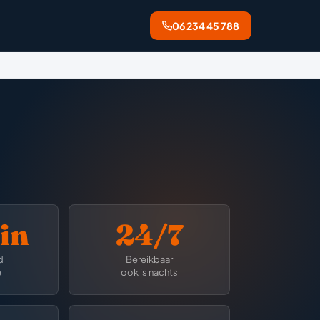
06 234 45 788
in
24/7
d
Bereikbaar
e
ook 's nachts