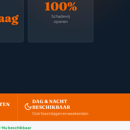
100%
aag
Schadevrij
openen
DAG & NACHT
TEN
BESCHIKBAAR
Ook feestdagen en weekenden
Nu beschikbaar