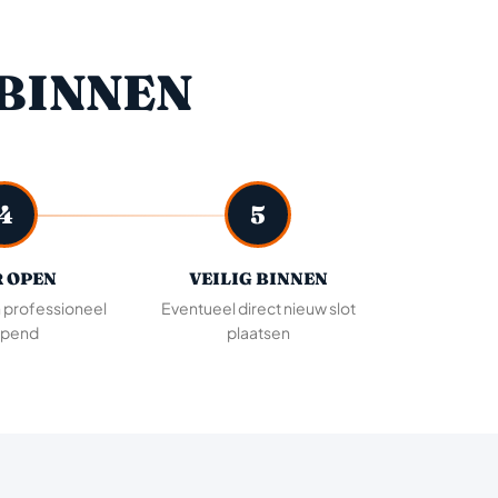
BINNEN
4
5
 OPEN
VEILIG BINNEN
n professioneel
Eventueel direct nieuw slot
pend
plaatsen