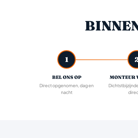
BINNE
1
BEL ONS OP
MONTEUR 
Direct opgenomen, dag en
Dichtstbijzijnd
nacht
direc