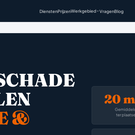
Werkgebied
Diensten
Prijzen
Vragen
Blog
SCHADE
LEN
20 m
E &
Gemiddel
ter plaats