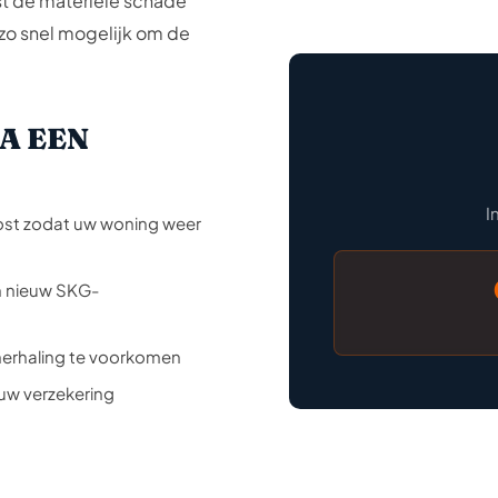
st de materiële schade
 zo snel mogelijk om de
A EEN
I
ost zodat uw woning weer
n nieuw SKG-
herhaling te voorkomen
uw verzekering