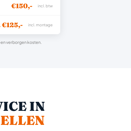
€150,-
incl. btw
. €125,-
incl. montage
 geen verborgen kosten.
ICE IN
ELLEN