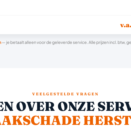
v.a
n
— je betaalt alleen voor de geleverde service. Alle prijzen incl. btw,
VEELGESTELDE VRAGEN
N OVER ONZE SERV
AAKSCHADE HERST