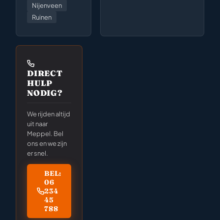
Nijenveen
Ruinen
DIRECT
HULP
NODIG?
We rijden altijd
uit naar
Meppel. Bel
ons en we zijn
er snel.
BEL:
06
234
45
788