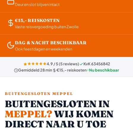
Deur en slot blijven intact
€15,- REISKOSTEN
Vaste reisvergoeding buiten Zwolle
DAG & NACHT BESCHIKBAAR
Ook feestdagen en weekenden
4.9 / 5 (5 reviews)
KvK 63456842
Gemiddeld 28 min
€15,- reiskosten
Nu beschikbaar
BUITENGESLOTEN MEPPEL
BUITENGESLOTEN IN
MEPPEL?
WIJ KOMEN
DIRECT NAAR U TOE