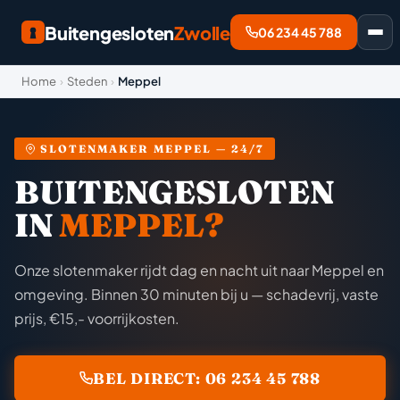
Buitengesloten
Zwolle
06 234 45 788
Home
›
Steden
›
Meppel
SLOTENMAKER MEPPEL — 24/7
BUITENGESLOTEN
IN
MEPPEL?
Onze slotenmaker rijdt dag en nacht uit naar Meppel en
omgeving. Binnen 30 minuten bij u — schadevrij, vaste
prijs, €15,- voorrijkosten.
BEL DIRECT: 06 234 45 788