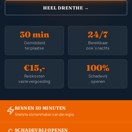
HEEL DRENTHE →
30 min
24/7
Gemiddeld
Bereikbaar
ter plaatse
ook 's nachts
€15,-
100%
Reiskosten
Schadevrij
vaste vergoeding
openen
BINNEN 30 MINUTEN
Snelste slotenmaker van de regio
SCHADEVRIJ OPENEN