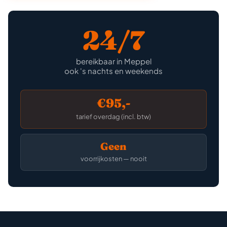
24/7
bereikbaar in Meppel
ook 's nachts en weekends
€95,-
tarief overdag (incl. btw)
Geen
voorrijkosten — nooit