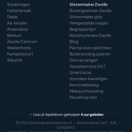
Stadshagen
Slotenmaker Zwolle
Holtenbroek
Buitengesloten Zwolle
Dieze
Slotenmaker gids
Aa-landen
Veelgestelde vragen
Assendorp
Begrippenlijst
Berkum
Noodnummers Zwolle
Zwolle Centrum
Blog
Westenholte
Pas op voor oplichters
Kamperpoort
Buitensluiting openen
Wipstrik
Slot vervangen
Spoedservice 24/7
Smart locks
Voordeur beveiligen
Kerntrekbeslag
Meerpuntssluiting
Keuzehulp slot
© 2026 Buitengeslotenzwolle.nl — Slotenmaker 24/7 · KvK
63456842