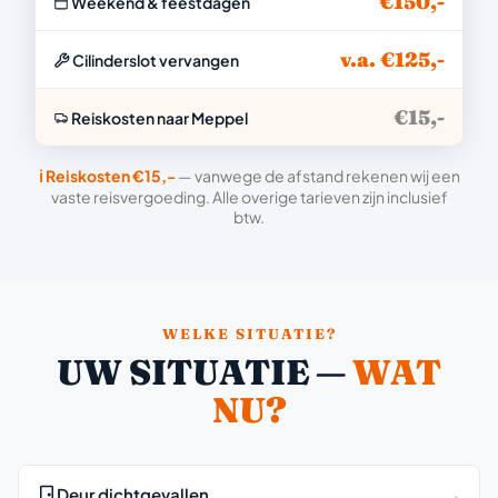
€150,-
Weekend & feestdagen
v.a. €125,-
Cilinderslot vervangen
€15,-
Reiskosten naar Meppel
ℹ️ Reiskosten €15,-
— vanwege de afstand rekenen wij een
vaste reisvergoeding. Alle overige tarieven zijn inclusief
btw.
WELKE SITUATIE?
UW SITUATIE —
WAT
NU?
Deur dichtgevallen
→