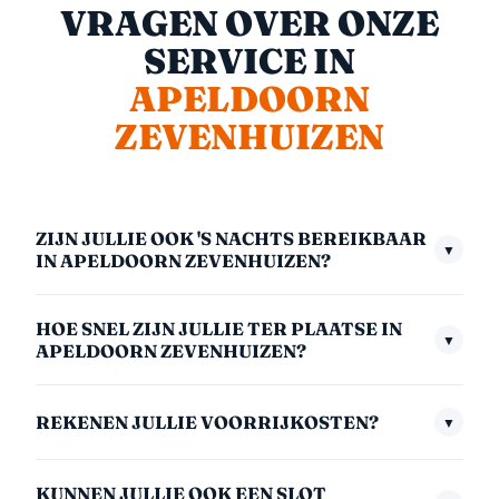
VRAGEN OVER ONZE
SERVICE IN
APELDOORN
ZEVENHUIZEN
ZIJN JULLIE OOK 'S NACHTS BEREIKBAAR
▼
IN APELDOORN ZEVENHUIZEN?
Ja, we zijn 24/7 bereikbaar — ook midden in de nacht,
HOE SNEL ZIJN JULLIE TER PLAATSE IN
in het weekend en op feestdagen. Het nachttarief
▼
APELDOORN ZEVENHUIZEN?
(00:00–06:00) is €175,- inclusief btw. We nemen
Gemiddeld zijn we binnen 30 minuten bij u. In
altijd direct op.
REKENEN JULLIE VOORRIJKOSTEN?
▼
afgelegen gebieden kan dit iets langer zijn. We
communiceren altijd een realistische aankomsttijd
Voor Apeldoorn Zevenhuizen rekenen we een vaste
zodra u belt.
KUNNEN JULLIE OOK EEN SLOT