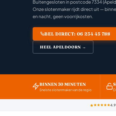
Buitengesloten in postcode 7334 (Apel
Onze slotenmaker rijdt direct uit — binn
en nacht, geen voorrijkosten.
BEL DIRECT: 06 234 45 788
HEEL APELDOORN →
BINNEN 30 MINUTEN
Snelste slotenmaker van de regio
D
4.9