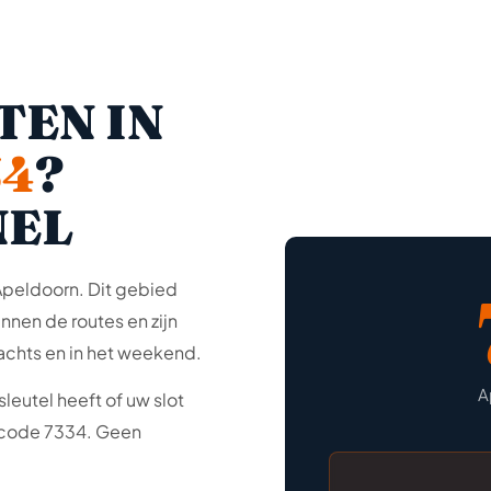
TEN IN
34
?
NEL
Apeldoorn. Dit gebied
nnen de routes en zijn
achts en in het weekend.
A
leutel heeft of uw slot
stcode 7334. Geen