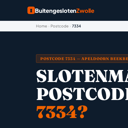
Buitengesloten
Zwolle
Home
›
Postcode
›
7334
POSTCODE 7334 — APELDOORN BEEKB
SLOTENM
POSTCOD
7334?