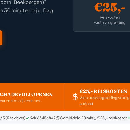
doorn, Beekbergen)?
€25,-
en 30 minuten bij u. Dag
Reiskosten
vaste vergoeding
€25,- REISKOSTEN
SCHADEVRIJ OPENEN
Vaste reisvergoeding voor g
eur en slot blijven intact
afstand
 / 5 (5 reviews)
KvK 63456842
Gemiddeld 28 min
€25,- reiskosten