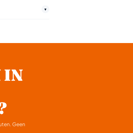
We rijden dag en nacht
▼
: €150,-.
 IN
?
nuten. Geen