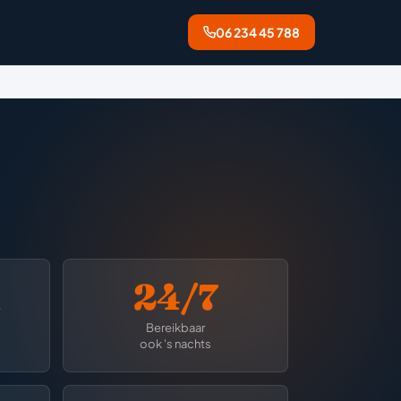
06 234 45 788
n
24/7
Bereikbaar
ook 's nachts