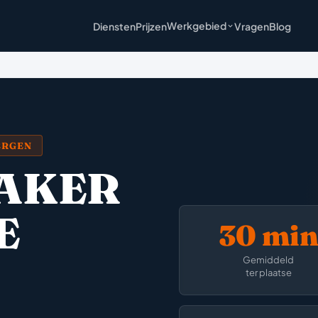
Werkgebied
Diensten
Prijzen
Vragen
Blog
ERGEN
AKER
E
30 mi
Gemiddeld
ter plaatse