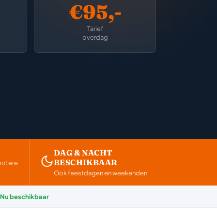
€95,-
Tarief
overdag
DAG & NACHT
BESCHIKBAAR
rotere
Ook feestdagen en weekenden
Nu beschikbaar