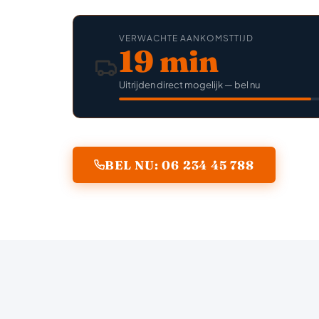
VERWACHTE AANKOMSTTIJD
19 min
Uitrijden direct mogelijk — bel nu
BEL NU: 06 234 45 788