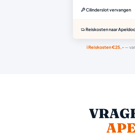
Cilinderslot vervangen
Reiskosten naar Apeldo
ℹ️ Reiskosten €25,-
— van
VRAGE
AP