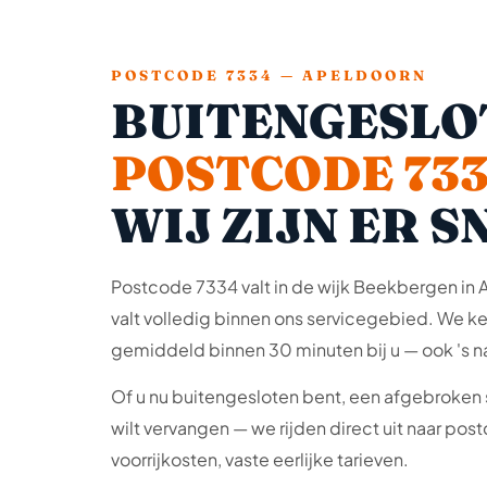
POSTCODE 7334 — APELDOORN
BUITENGESLO
POSTCODE 73
WIJ ZIJN ER S
Postcode 7334 valt in de wijk Beekbergen in 
valt volledig binnen ons servicegebied. We ke
gemiddeld binnen 30 minuten bij u — ook 's n
Of u nu buitengesloten bent, een afgebroken s
wilt vervangen — we rijden direct uit naar po
voorrijkosten, vaste eerlijke tarieven.