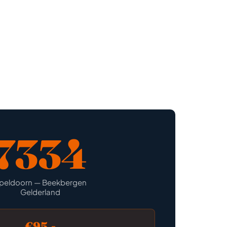
7334
peldoorn — Beekbergen
Gelderland
€95,-