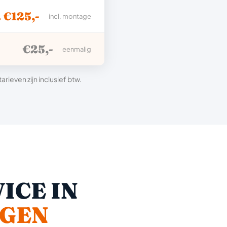
. €125,-
incl. montage
€25,-
eenmalig
ieven zijn inclusief btw.
ICE IN
GEN