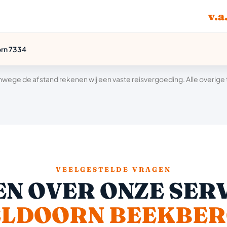
v.a
orn 7334
wege de afstand rekenen wij een vaste reisvergoeding. Alle overige tar
VEELGESTELDE VRAGEN
N OVER ONZE SERV
ELDOORN BEEKBER