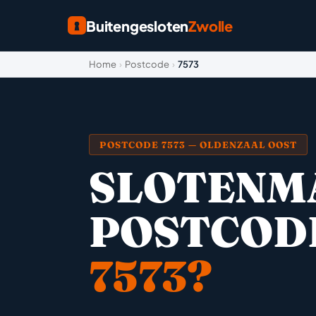
Buitengesloten
Zwolle
Home
›
Postcode
›
7573
POSTCODE 7573 — OLDENZAAL OOST
SLOTENM
POSTCOD
7573?