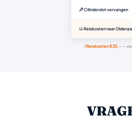
Cilinderslot vervangen
Reiskosten naar Oldenza
ℹ️ Reiskosten €25,-
— van
VRAGE