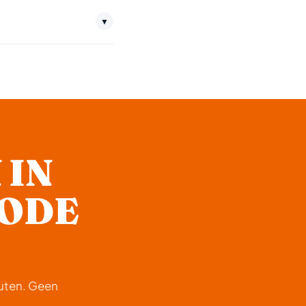
 dag en nacht uit naar
▼
: €150,-.
 IN
CODE
nuten. Geen