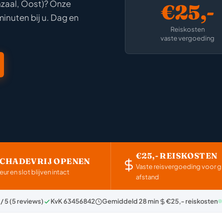
zaal, Oost)? Onze
€25,-
minuten bij u. Dag en
Reiskosten
vaste vergoeding
€25,- REISKOSTEN
SCHADEVRIJ OPENEN
Vaste reisvergoeding voor g
eur en slot blijven intact
afstand
 / 5 (5 reviews)
KvK 63456842
Gemiddeld 28 min
€25,- reiskosten