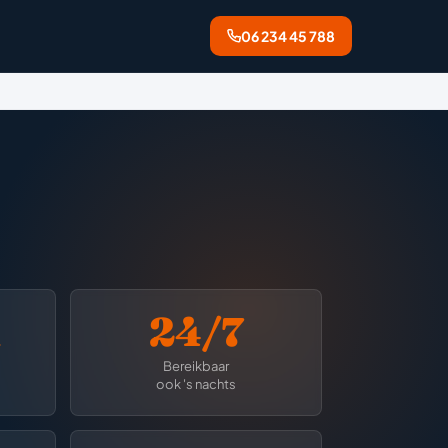
06 234 45 788
n
24/7
Bereikbaar
ook 's nachts