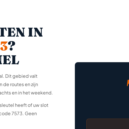
TEN IN
3
?
NEL
l. Dit gebied valt
 de routes en zijn
achts en in het weekend.
leutel heeft of uw slot
stcode 7573. Geen