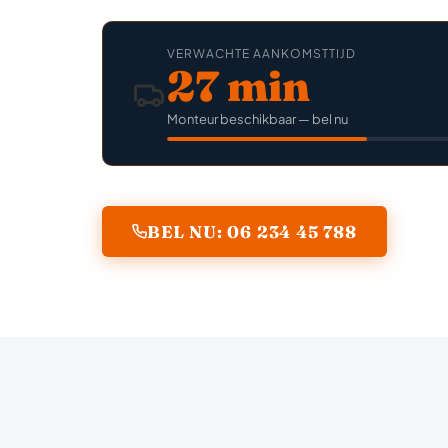
VERWACHTE AANKOMSTTIJD
27 min
Monteur beschikbaar — bel nu
BEL NU: 06 234 45 788