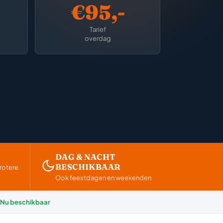
€95,-
Tarief
overdag
DAG & NACHT
BESCHIKBAAR
rotere
Ook feestdagen en weekenden
Nu beschikbaar