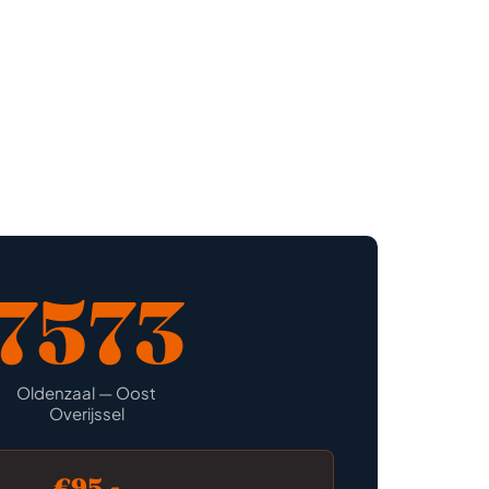
7573
Oldenzaal — Oost
Overijssel
€95,-