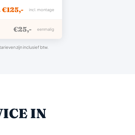
. €125,-
incl. montage
€25,-
eenmalig
ieven zijn inclusief btw.
ICE IN