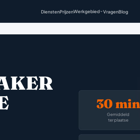
Werkgebied
Diensten
Prijzen
Vragen
Blog
AKER
E
30 mi
Gemiddeld
ter plaatse