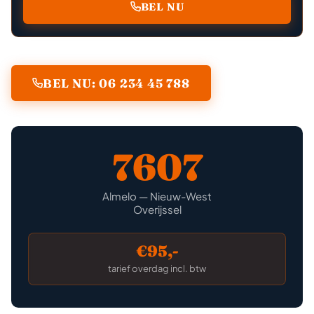
BEL NU
BEL NU: 06 234 45 788
7607
Almelo — Nieuw-West
Overijssel
€95,-
tarief overdag incl. btw