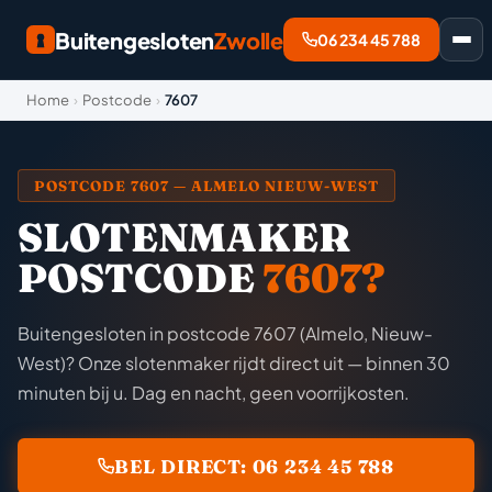
Buitengesloten
Zwolle
06 234 45 788
Home
›
Postcode
›
7607
POSTCODE 7607 — ALMELO NIEUW-WEST
SLOTENMAKER
POSTCODE
7607?
Buitengesloten in postcode 7607 (Almelo, Nieuw-
West)? Onze slotenmaker rijdt direct uit — binnen 30
minuten bij u. Dag en nacht, geen voorrijkosten.
BEL DIRECT: 06 234 45 788