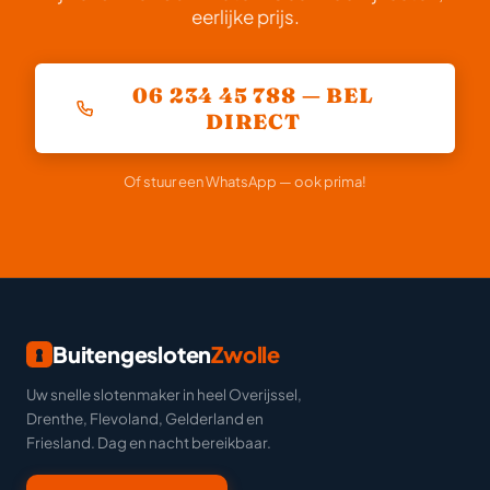
eerlijke prijs.
06 234 45 788 — BEL
DIRECT
Of stuur een WhatsApp — ook prima!
Buitengesloten
Zwolle
Uw snelle slotenmaker in heel Overijssel,
Drenthe, Flevoland, Gelderland en
Friesland. Dag en nacht bereikbaar.