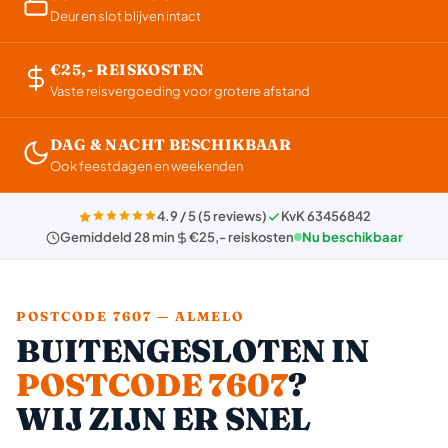
Deur en slot blijven intact
€25,- REISKOSTEN
Vaste reisvergoeding voor grotere afstand
DAG & NACHT BESCHIKBAAR
Ook feestdagen en weekenden
4.9 / 5 (5 reviews)
KvK 63456842
Gemiddeld 28 min
€25,- reiskosten
Nu beschikbaar
POSTCODE 7607 — ALMELO
BUITENGESLOTEN IN
POSTCODE 7607
?
WIJ ZIJN ER SNEL