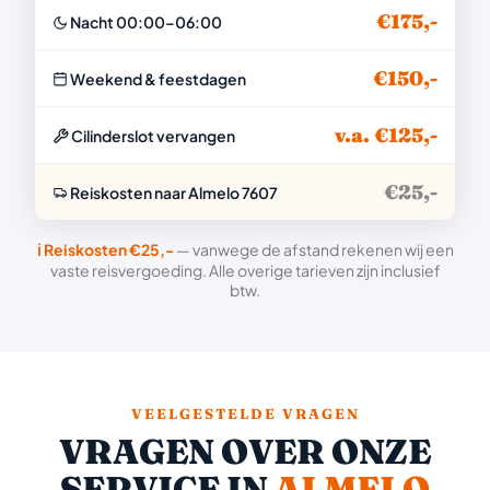
€175,-
Nacht 00:00–06:00
€150,-
Weekend & feestdagen
v.a. €125,-
Cilinderslot vervangen
€25,-
Reiskosten naar Almelo 7607
ℹ️ Reiskosten €25,-
— vanwege de afstand rekenen wij een
vaste reisvergoeding. Alle overige tarieven zijn inclusief
btw.
VEELGESTELDE VRAGEN
VRAGEN OVER ONZE
SERVICE IN
ALMELO