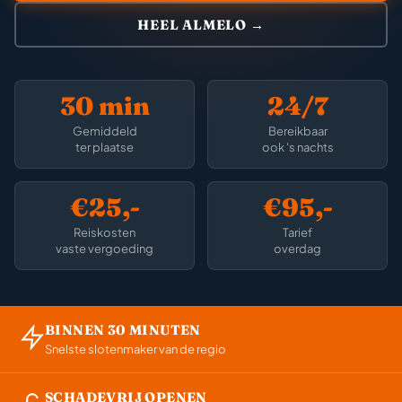
HEEL ALMELO →
30 min
24/7
Gemiddeld
Bereikbaar
ter plaatse
ook 's nachts
€25,-
€95,-
Reiskosten
Tarief
vaste vergoeding
overdag
BINNEN 30 MINUTEN
Snelste slotenmaker van de regio
SCHADEVRIJ OPENEN