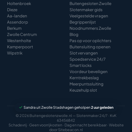
Holtenbroek
Buitengesloten Zwolle
Dieze
Slotenmaker gids
Aa-landen
Veelgestelde vragen
Assendorp
Begrippenlijst
Berkum
Noodnummers Zwolle
Zwolle Centrum
Blog
Westenholte
Pas op voor oplichters
Kamperpoort
Buitensluiting openen
Wipstrik
Slot vervangen
Spoedservice 24/7
Smart locks
Voordeur beveiligen
Kerntrekbeslag
Meerpuntssluiting
Keuzehulp slot
Sandra uit Zwolle Stadshagen geholpen
2 uur geleden
© 2026 Buitengeslotenzwolle.nl — Slotenmaker 24/7 · KvK
63456842
Schadevrij · Geen voorrijkosten · Dag en nacht bereikbaar · Website
door
Sitebeacon.nl