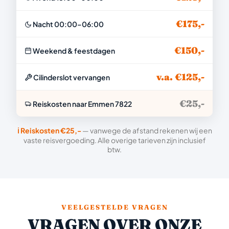
€175,-
Nacht 00:00–06:00
€150,-
Weekend & feestdagen
v.a. €125,-
Cilinderslot vervangen
€25,-
Reiskosten naar Emmen 7822
ℹ️ Reiskosten €25,-
— vanwege de afstand rekenen wij een
vaste reisvergoeding. Alle overige tarieven zijn inclusief
btw.
VEELGESTELDE VRAGEN
VRAGEN OVER ONZE