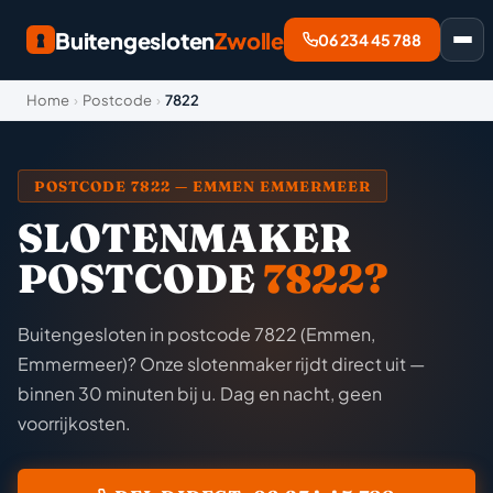
Buitengesloten
Zwolle
06 234 45 788
Home
›
Postcode
›
7822
POSTCODE 7822 — EMMEN EMMERMEER
SLOTENMAKER
POSTCODE
7822?
Buitengesloten in postcode 7822 (Emmen,
Emmermeer)? Onze slotenmaker rijdt direct uit —
binnen 30 minuten bij u. Dag en nacht, geen
voorrijkosten.