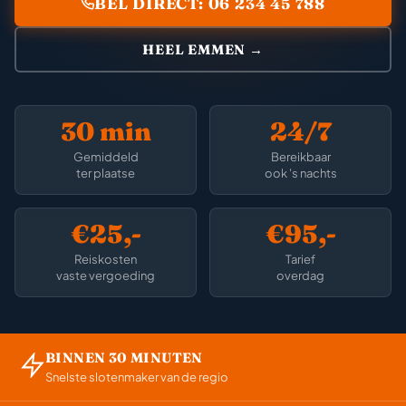
BEL DIRECT: 06 234 45 788
HEEL EMMEN →
30 min
24/7
Gemiddeld
Bereikbaar
ter plaatse
ook 's nachts
€25,-
€95,-
Reiskosten
Tarief
vaste vergoeding
overdag
BINNEN 30 MINUTEN
Snelste slotenmaker van de regio