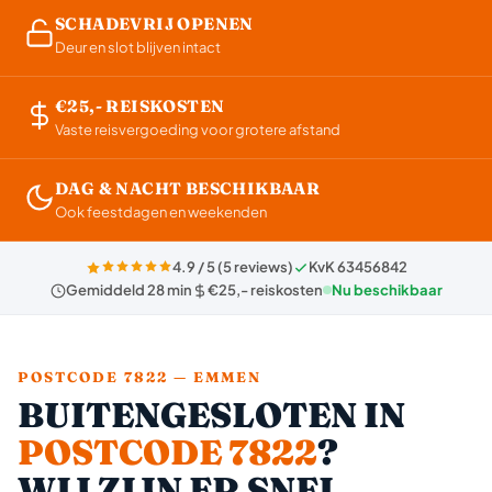
SCHADEVRIJ OPENEN
Deur en slot blijven intact
€25,- REISKOSTEN
Vaste reisvergoeding voor grotere afstand
DAG & NACHT BESCHIKBAAR
Ook feestdagen en weekenden
4.9 / 5 (5 reviews)
KvK 63456842
Gemiddeld 28 min
€25,- reiskosten
Nu beschikbaar
POSTCODE 7822 — EMMEN
BUITENGESLOTEN IN
POSTCODE 7822
?
WIJ ZIJN ER SNEL