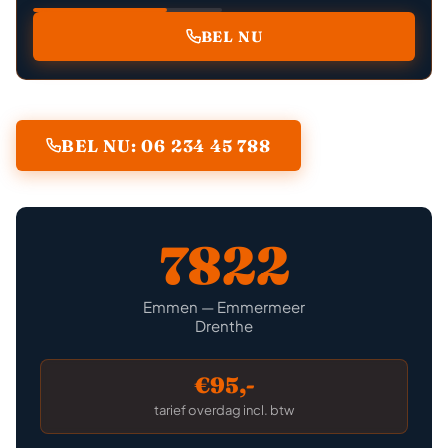
BEL NU
BEL NU: 06 234 45 788
7822
Emmen — Emmermeer
Drenthe
€95,-
tarief overdag incl. btw