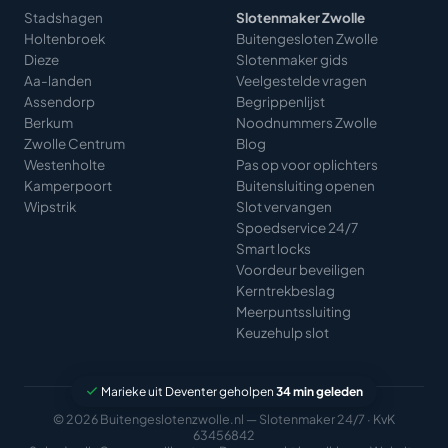
Stadshagen
Slotenmaker Zwolle
Holtenbroek
Buitengesloten Zwolle
Dieze
Slotenmaker gids
Aa-landen
Veelgestelde vragen
Assendorp
Begrippenlijst
Berkum
Noodnummers Zwolle
Zwolle Centrum
Blog
Westenholte
Pas op voor oplichters
Kamperpoort
Buitensluiting openen
Wipstrik
Slot vervangen
Spoedservice 24/7
Smart locks
Voordeur beveiligen
Kerntrekbeslag
Meerpuntssluiting
Keuzehulp slot
Marieke uit Deventer geholpen
34 min geleden
© 2026 Buitengeslotenzwolle.nl — Slotenmaker 24/7 · KvK
63456842