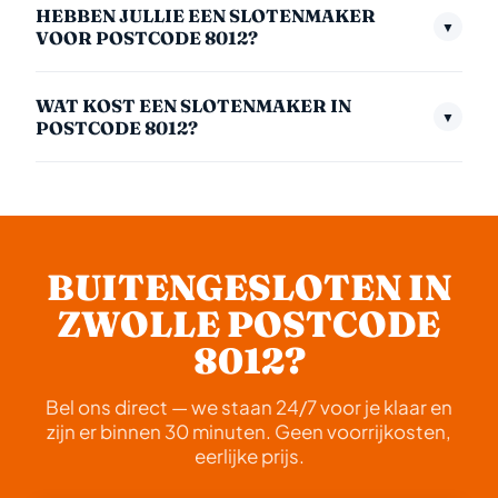
HEBBEN JULLIE EEN SLOTENMAKER
Assendorp, ook de kleinste dorpen. Bel ons en we
▼
VOOR POSTCODE 8012?
kijken altijd of we u kunnen helpen.
Ja, postcode 8012 (Zwolle — Assendorp) valt volledig
WAT KOST EEN SLOTENMAKER IN
binnen ons servicegebied. We rijden dag en nacht uit
▼
POSTCODE 8012?
naar dit gebied. Gemiddeld zijn we binnen 30 minuten
Overdag (ma–vr 06:00–18:00): €95,- incl. btw.
ter plaatse.
Avond: €130,-. Nacht: €175,-. Weekend: €150,-. Geen
voorrijkosten naar postcode 8012.
BUITENGESLOTEN IN
ZWOLLE POSTCODE
8012?
Bel ons direct — we staan 24/7 voor je klaar en
zijn er binnen 30 minuten. Geen voorrijkosten,
eerlijke prijs.