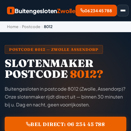
Buitengesloten
Zwolle
06 234 45 788
Home
›
Postcode
›
8012
POSTCODE 8012 — ZWOLLE ASSENDORP
SLOTENMAKER
POSTCODE
8012?
Buitengesloten in postcode 8012 (Zwolle, Assendorp)?
Onze slotenmaker rijdt direct uit — binnen 30 minuten
bij u. Dag en nacht, geen voorrijkosten.
BEL DIRECT: 06 234 45 788