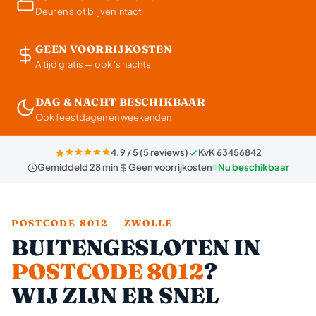
Deur en slot blijven intact
GEEN VOORRIJKOSTEN
Altijd gratis — ook 's nachts
DAG & NACHT BESCHIKBAAR
Ook feestdagen en weekenden
4.9 / 5 (5 reviews)
KvK 63456842
Gemiddeld 28 min
Geen voorrijkosten
Nu beschikbaar
POSTCODE 8012 — ZWOLLE
BUITENGESLOTEN IN
POSTCODE 8012
?
WIJ ZIJN ER SNEL