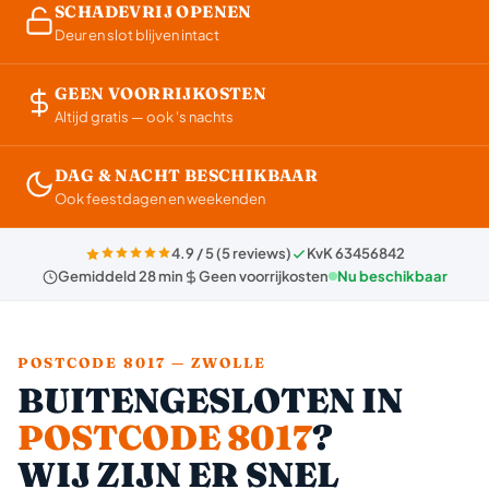
SCHADEVRIJ OPENEN
Deur en slot blijven intact
GEEN VOORRIJKOSTEN
Altijd gratis — ook 's nachts
DAG & NACHT BESCHIKBAAR
Ook feestdagen en weekenden
4.9 / 5 (5 reviews)
KvK 63456842
Gemiddeld 28 min
Geen voorrijkosten
Nu beschikbaar
POSTCODE 8017 — ZWOLLE
BUITENGESLOTEN IN
POSTCODE 8017
?
WIJ ZIJN ER SNEL