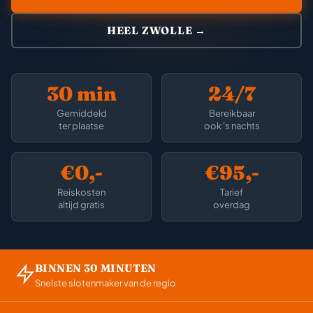
HEEL ZWOLLE →
30 min
24/7
Gemiddeld
Bereikbaar
ter plaatse
ook 's nachts
€0,-
€95,-
Reiskosten
Tarief
altijd gratis
overdag
BINNEN 30 MINUTEN
Snelste slotenmaker van de regio