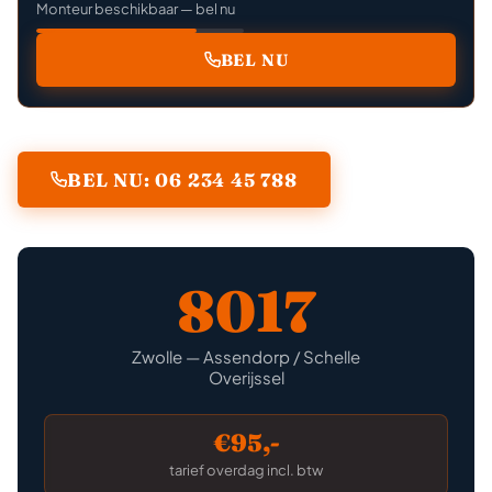
Monteur beschikbaar — bel nu
BEL NU
BEL NU: 06 234 45 788
8017
Zwolle — Assendorp / Schelle
Overijssel
€95,-
tarief overdag incl. btw