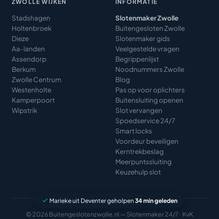
ZWOLLE WIJKEN
INFORMATIE
Stadshagen
Slotenmaker Zwolle
Holtenbroek
Buitengesloten Zwolle
Dieze
Slotenmaker gids
Aa-landen
Veelgestelde vragen
Assendorp
Begrippenlijst
Berkum
Noodnummers Zwolle
Zwolle Centrum
Blog
Westenholte
Pas op voor oplichters
Kamperpoort
Buitensluiting openen
Wipstrik
Slot vervangen
Spoedservice 24/7
Smart locks
Voordeur beveiligen
Kerntrekbeslag
Meerpuntssluiting
Keuzehulp slot
Marieke uit Deventer geholpen
34 min geleden
© 2026 Buitengeslotenzwolle.nl — Slotenmaker 24/7 · KvK