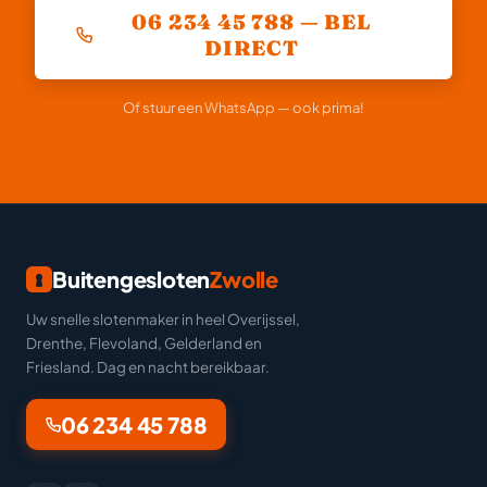
06 234 45 788 — BEL
DIRECT
Of stuur een WhatsApp — ook prima!
Buitengesloten
Zwolle
Uw snelle slotenmaker in heel Overijssel,
Drenthe, Flevoland, Gelderland en
Friesland. Dag en nacht bereikbaar.
06 234 45 788