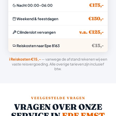
€175,-
Nacht 00:00–06:00
€150,-
Weekend & feestdagen
v.a. €125,-
Cilinderslot vervangen
€15,-
Reiskosten naar Epe 8163
ℹ️ Reiskosten €15,-
— vanwege de afstand rekenen wij een
vaste reisvergoeding. Alle overige tarieven zijn inclusief
btw.
VEELGESTELDE VRAGEN
VRAGEN OVER ONZE
SERVICE IN
EPE EMST