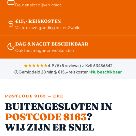
Deur en slot blijven intact
€15,- REISKOSTEN
Vaste reisvergoeding buiten Zwolle
DAG & NACHT BESCHIKBAAR
Ook feestdagen en weekenden
4.9 / 5 (5 reviews)
KvK 63456842
Gemiddeld 28 min
€15,- reiskosten
Nu beschikbaar
POSTCODE 8163 — EPE
BUITENGESLOTEN IN
POSTCODE 8163
?
WIJ ZIJN ER SNEL