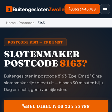
Buitengesloten
Zwolle
06 234 45 788
Home
›
Postcode
›
8163
POSTCODE 8163 — EPE EMST
SLOTENMAKER
POSTCODE
8163?
Buitengesloten in postcode 8163 (Epe, Emst)? Onze
slotenmaker rijdt direct uit — binnen 30 minuten bij u.
Dag en nacht, geen voorrijkosten.
BEL DIRECT: 06 234 45 788