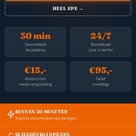
HEEL EPE →
30 min
24/7
Gemiddeld
Bereikbaar
ter plaatse
ook 's nachts
€15,-
€95,-
Reiskosten
Tarief
vaste vergoeding
overdag
BINNEN 30 MINUTEN
Snelste slotenmaker van de regio
SCHADEVRIJ OPENEN