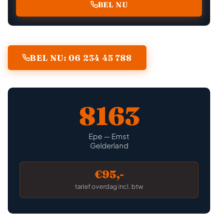
BEL NU
BEL NU: 06 234 45 788
8163
Epe — Emst
Gelderland
€95,-
tarief overdag incl. btw