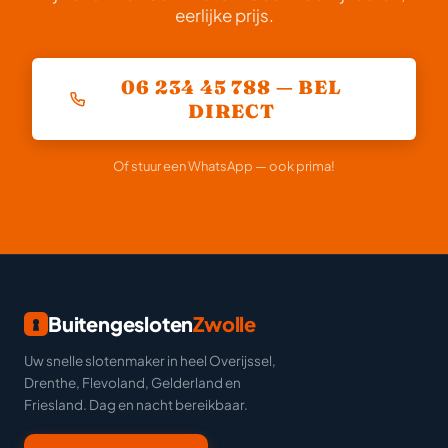
eerlijke prijs.
06 234 45 788 — BEL
DIRECT
Of stuur een WhatsApp — ook prima!
Buitengesloten
Zwolle
Uw snelle slotenmaker in heel Overijssel,
Drenthe, Flevoland, Gelderland en
Friesland. Dag en nacht bereikbaar.