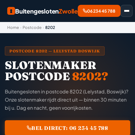
Buitengesloten
Zwolle
06 234 45 788
Home
›
Postcode
›
8202
POSTCODE 8202 — LELYSTAD BOSWIJK
SLOTENMAKER
POSTCODE
8202?
Buitengesloten in postcode 8202 (Lelystad, Boswijk)?
Onze slotenmaker rijdt direct uit — binnen 30 minuten
bij u. Dag en nacht, geen voorrijkosten.
BEL DIRECT: 06 234 45 788