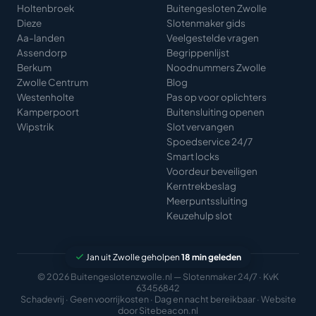
Holtenbroek
Buitengesloten Zwolle
Dieze
Slotenmaker gids
Aa-landen
Veelgestelde vragen
Assendorp
Begrippenlijst
Berkum
Noodnummers Zwolle
Zwolle Centrum
Blog
Westenholte
Pas op voor oplichters
Kamperpoort
Buitensluiting openen
Wipstrik
Slot vervangen
Spoedservice 24/7
Smart locks
Voordeur beveiligen
Kerntrekbeslag
Meerpuntssluiting
Keuzehulp slot
Jan uit Zwolle geholpen
18 min geleden
© 2026 Buitengeslotenzwolle.nl — Slotenmaker 24/7 · KvK
63456842
Schadevrij · Geen voorrijkosten · Dag en nacht bereikbaar · Website
door
Sitebeacon.nl