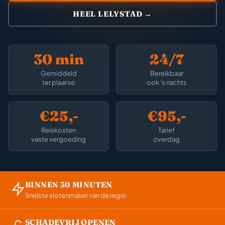
HEEL LELYSTAD →
30 min
24/7
Gemiddeld
Bereikbaar
ter plaatse
ook 's nachts
€25,-
€95,-
Reiskosten
Tarief
vaste vergoeding
overdag
BINNEN 30 MINUTEN
Snelste slotenmaker van de regio
SCHADEVRIJ OPENEN