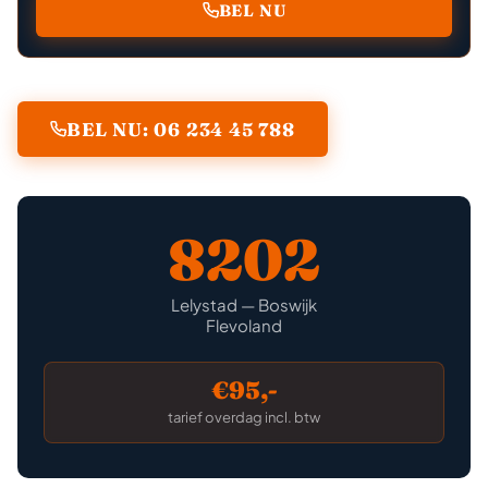
BEL NU
BEL NU: 06 234 45 788
8202
Lelystad — Boswijk
Flevoland
€95,-
tarief overdag incl. btw