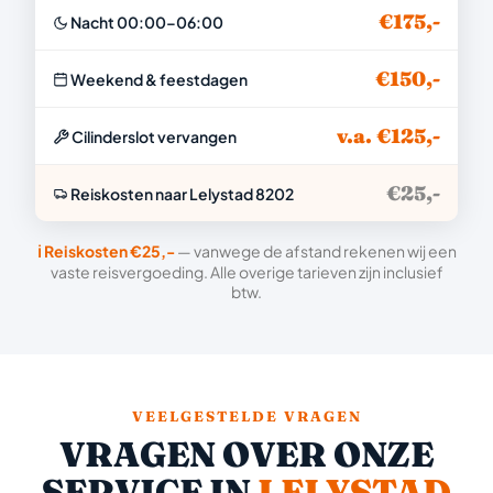
€175,-
Nacht 00:00–06:00
€150,-
Weekend & feestdagen
v.a. €125,-
Cilinderslot vervangen
€25,-
Reiskosten naar Lelystad 8202
ℹ️ Reiskosten €25,-
— vanwege de afstand rekenen wij een
vaste reisvergoeding. Alle overige tarieven zijn inclusief
btw.
VEELGESTELDE VRAGEN
VRAGEN OVER ONZE
SERVICE IN
LELYSTAD