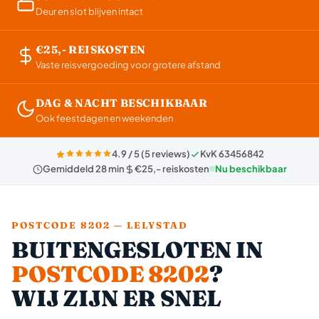
Deur en slot blijven intact
€25,- REISKOSTEN
Vaste reisvergoeding voor grotere afstand
DAG & NACHT BESCHIKBAAR
Ook feestdagen en weekenden
4.9 / 5 (5 reviews)
KvK 63456842
Gemiddeld 28 min
€25,- reiskosten
Nu beschikbaar
POSTCODE 8202 — LELYSTAD
BUITENGESLOTEN IN
POSTCODE 8202
?
WIJ ZIJN ER SNEL