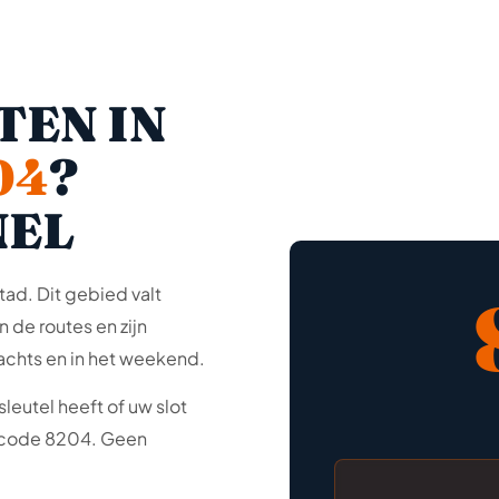
TEN IN
04
?
NEL
tad. Dit gebied valt
 de routes en zijn
achts en in het weekend.
leutel heeft of uw slot
ostcode 8204. Geen