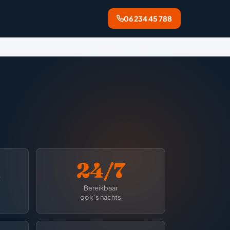
06 234 45 788
n
24/7
Bereikbaar
ook 's nachts