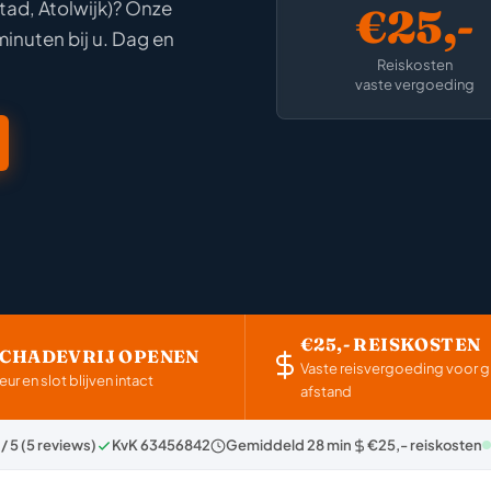
tad, Atolwijk)? Onze
€25,-
minuten bij u. Dag en
Reiskosten
vaste vergoeding
€25,- REISKOSTEN
SCHADEVRIJ OPENEN
Vaste reisvergoeding voor g
eur en slot blijven intact
afstand
 / 5 (5 reviews)
KvK 63456842
Gemiddeld 28 min
€25,- reiskosten