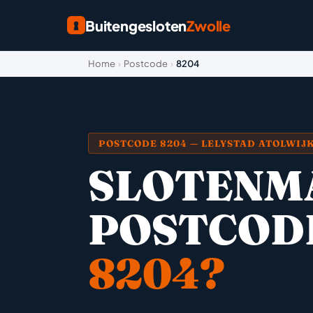
Buitengesloten
Zwolle
Home
›
Postcode
›
8204
POSTCODE 8204 — LELYSTAD ATOLWIJ
SLOTENM
POSTCOD
8204?