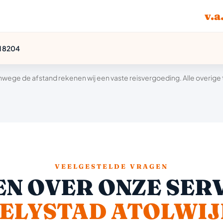
v.a
d 8204
wege de afstand rekenen wij een vaste reisvergoeding. Alle overige tar
VEELGESTELDE VRAGEN
N OVER ONZE SERV
ELYSTAD ATOLWI