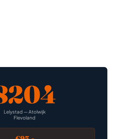
8204
Lelystad — Atolwijk
Flevoland
€95,-