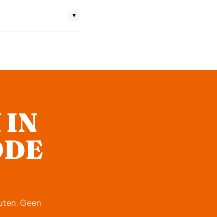
en dag en nacht uit
▼
: €150,-.
 IN
ODE
nuten. Geen