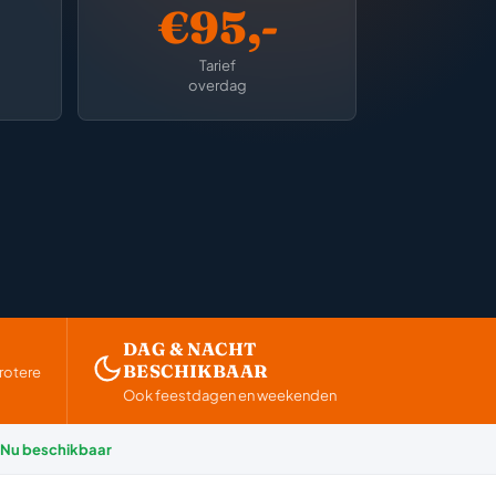
€95,-
Tarief
overdag
DAG & NACHT
BESCHIKBAAR
rotere
Ook feestdagen en weekenden
Nu beschikbaar