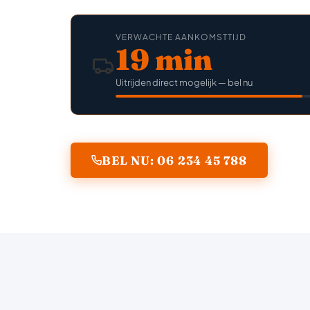
VERWACHTE AANKOMSTTIJD
19 min
Uitrijden direct mogelijk — bel nu
BEL NU: 06 234 45 788