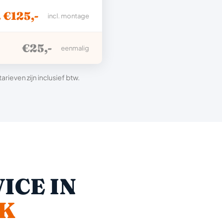
. €125,-
incl. montage
€25,-
eenmalig
ieven zijn inclusief btw.
ICE IN
JK