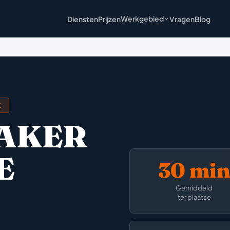
Werkgebied
Diensten
Prijzen
Vragen
Blog
K
AKER
E
30 mi
Gemiddeld
ter plaatse