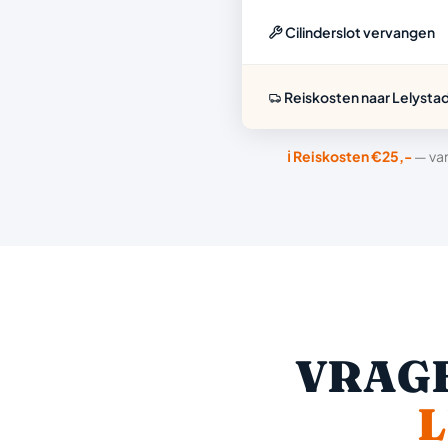
Cilinderslot vervangen
Reiskosten naar Lelysta
ℹ️ Reiskosten €25,-
— van
VRAGE
L