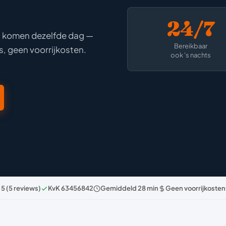
24/7
ij komen dezelfde dag —
Bereikbaar
s, geen voorrijkosten.
ook 's nachts
 5 (5 reviews)
KvK 63456842
Gemiddeld 28 min
Geen voorrijkosten