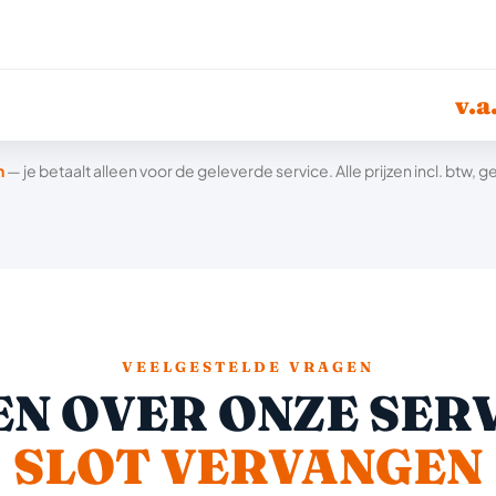
v.a
n
— je betaalt alleen voor de geleverde service. Alle prijzen incl. btw,
VEELGESTELDE VRAGEN
N OVER ONZE SERV
SLOT VERVANGEN