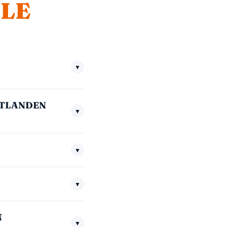
LE
▼
. Het nachttarief
CHTLANDEN
▼
zijn. We communiceren
▼
alt alleen voor de
▼
direct een nieuw slot
N
▼