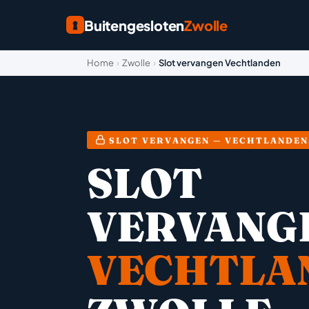
Buitengesloten
Zwolle
Home
›
Zwolle
›
Slot vervangen Vechtlanden
SLOT VERVANGEN — VECHTLANDEN
SLOT
VERVANG
VECHTLA