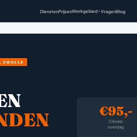
Werkgebied
Diensten
Prijzen
Vragen
Blog
, ZWOLLE
EN
€95,-
NDEN
Cilinder
overdag