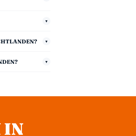
inste dorpen. Bel ons
▼
el: €95,- overdag. Geen
ECHTLANDEN?
▼
or — wij bevestigen
NDEN?
▼
ing. Wij adviseren altijd
 IN