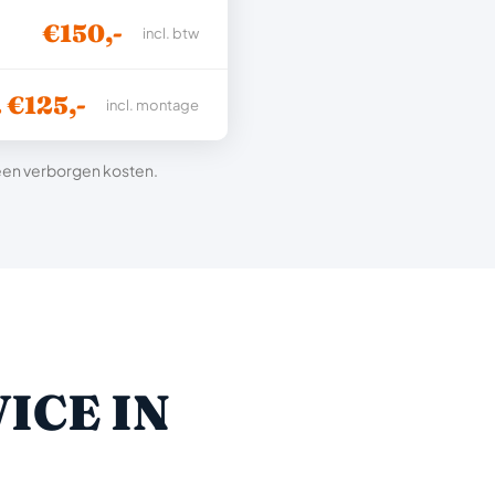
€150,-
incl. btw
. €125,-
incl. montage
 geen verborgen kosten.
ICE IN