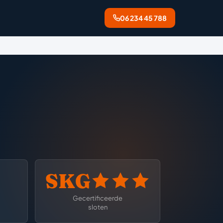
06 234 45 788
SKG
Gecertificeerde
sloten