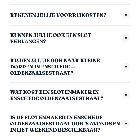
(00:00–06:00) is €175,- inclusief btw. We nemen
Gemiddeld zijn we binnen 30 minuten bij u. In
altijd direct op.
REKENEN JULLIE VOORRIJKOSTEN?
▼
afgelegen gebieden kan dit iets langer zijn. We
communiceren altijd een realistische aankomsttijd
Voor Enschede — Oldenzaalsestraat rekenen we een
zodra u belt.
KUNNEN JULLIE OOK EEN SLOT
vaste reisvergoeding van €25,-. Dit bedrag wordt
▼
VERVANGEN?
altijd vooraf gecommuniceerd — geen verrassingen.
Ja, onze monteurs hebben altijd SKG-cilindersloten bij
De servicetarieven (€95,- overdag etc.) gelden boven
RIJDEN JULLIE OOK NAAR KLEINE
zich. Na het openen kunnen we direct een nieuw slot
op de reisvergoeding.
DORPEN IN ENSCHEDE —
▼
plaatsen. Cilinderslot vervangen kost vanaf €125,-
OLDENZAALSESTRAAT?
inclusief montage en garantie.
Absoluut. We rijden naar alle plaatsen in Enschede —
WAT KOST EEN SLOTENMAKER IN
Oldenzaalsestraat, ook de kleinste dorpen. Bel ons en
▼
ENSCHEDE OLDENZAALSESTRAAT?
we kijken altijd of we u kunnen helpen.
Een slotenmaker in Enschede Oldenzaalsestraat kost
IS DE SLOTENMAKER IN ENSCHEDE
overdag (06:00–18:00) €95,- inclusief btw. 's Avonds
OLDENZAALSESTRAAT OOK 'S AVONDS EN
▼
(18:00–00:00) €130,-, 's nachts (00:00–06:00)
IN HET WEEKEND BESCHIKBAAR?
€175,- en in het weekend €150,-. Cilinderslot