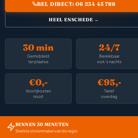
BEL DIRECT: 06 234 45 788
HEEL ENSCHEDE →
30 min
24/7
Gemiddeld
Bereikbaar
ter plaatse
ook 's nachts
€0,-
€95,-
Voorrijkosten
Tarief
nooit
overdag
BINNEN 30 MINUTEN
Snelste slotenmaker van de regio