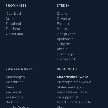
PROVINCIES
STEDEN
Overijssel
Zwolle
Drenthe
Deventer
Flevoland
Enschede
Friesland
Meppel
Gelderland
Hoogeveen
Apeldoorn
Hengelo
Almelo
Harderwijk
Emmeloord
ZWOLLE WIJKEN
INFORMATIE
Stadshagen
Slotenmaker Zwolle
Holtenbroek
Buitengesloten Zwolle
Dieze
Slotenmaker gids
Aa-landen
Veelgestelde vragen
Assendorp
Begrippenlijst
Berkum
Noodnummers Zwolle
Zwolle Centrum
Blog