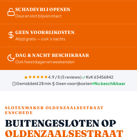
SCHADEVRIJ OPENEN
Deur en slot blijven intact
GEEN VOORRIJKOSTEN
Altijd gratis — ook 's nachts
DAG & NACHT BESCHIKBAAR
Ook feestdagen en weekenden
4.9 / 5 (5 reviews)
KvK 63456842
Gemiddeld 28 min
Geen voorrijkosten
Nu beschikbaar
SLOTENMAKER OLDENZAALSESTRAAT
ENSCHEDE
BUITENGESLOTEN OP
OLDENZAALSESTRAAT