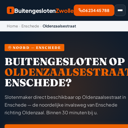
Buitengesloten
Zwolle
06 234 45 788
Home
›
Enschede
›
Oldenzaalsestraat
NOORD — ENSCHEDE
BUITENGESLOTEN OP
OLDENZAALSESTRAA
ENSCHEDE?
Slotenmaker direct beschikbaar op Oldenzaalsestraat in
Enschede — de noordelijke invalsweg van Enschede
richting Oldenzaal. Binnen 30 minuten bij u.