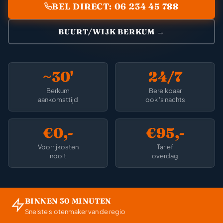
BEL DIRECT: 06 234 45 788
BUURT/WIJK BERKUM →
~30'
24/7
Berkum
Bereikbaar
aankomsttijd
ook 's nachts
€0,-
€95,-
Voorrijkosten
Tarief
nooit
overdag
BINNEN 30 MINUTEN
Snelste slotenmaker van de regio