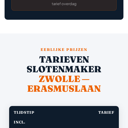
tarief overdag
EERLIJKE PRIJZEN
TARIEVEN
SLOTENMAKER
ZWOLLE —
ERASMUSLAAN
TIJDSTIP
TARIEF
INCL.