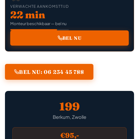
VERWACHTE AANKOMSTTIJD
22 min
Monteur beschikbaar — bel nu
BEL NU
BEL NU: 06 234 45 788
199
Berkum, Zwolle
€95,-