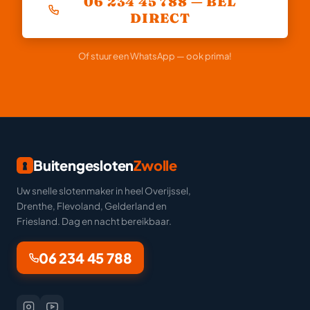
06 234 45 788 — BEL
DIRECT
Of stuur een WhatsApp — ook prima!
Buitengesloten
Zwolle
Uw snelle slotenmaker in heel Overijssel,
Drenthe, Flevoland, Gelderland en
Friesland. Dag en nacht bereikbaar.
06 234 45 788