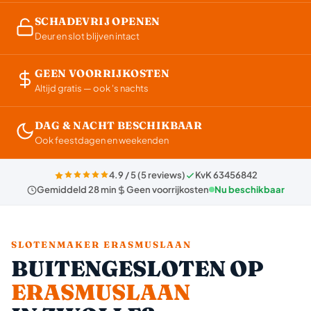
SCHADEVRIJ OPENEN
Deur en slot blijven intact
GEEN VOORRIJKOSTEN
Altijd gratis — ook 's nachts
DAG & NACHT BESCHIKBAAR
Ook feestdagen en weekenden
4.9 / 5 (5 reviews)
KvK 63456842
Gemiddeld 28 min
Geen voorrijkosten
Nu beschikbaar
SLOTENMAKER ERASMUSLAAN
BUITENGESLOTEN OP
ERASMUSLAAN