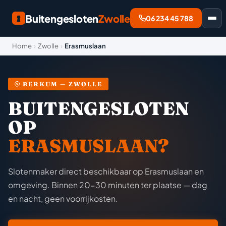
Buitengesloten
Zwolle
06 234 45 788
Home
›
Zwolle
›
Erasmuslaan
BERKUM — ZWOLLE
BUITENGESLOTEN
OP
ERASMUSLAAN?
Slotenmaker direct beschikbaar op Erasmuslaan en
omgeving. Binnen 20-30 minuten ter plaatse — dag
en nacht, geen voorrijkosten.