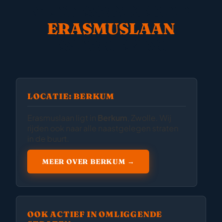
SLOTENMAKER OP
ERASMUSLAAN
EN OMGEVING
LOCATIE: BERKUM
Erasmuslaan ligt in
Berkum
, Zwolle. Wij
rijden ook naar alle naastgelegen straten
in de buurt.
MEER OVER BERKUM →
OOK ACTIEF IN OMLIGGENDE