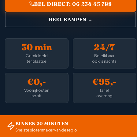
BEL DIRECT: 06 234 45 788
HEEL KAMPEN →
30 min
24/7
Gemiddeld
Bereikbaar
ter plaatse
ook 's nachts
€0,-
€95,-
Voorrijkosten
Tarief
nooit
overdag
BINNEN 30 MINUTEN
Snelste slotenmaker van de regio