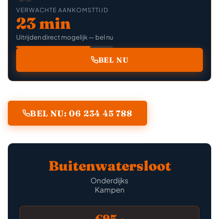
VERWACHTE AANKOMSTTIJD
23 min
Uitrijden direct mogelijk — bel nu
BEL NU
BEL NU: 06 234 45 788
Buitenwatersloot
Onderdijks
Kampen
€95,-