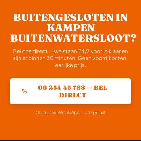
tijdstip zijn we doorgaans binnen 20 tot 40 minuten
bij u. We communiceren altijd een realistische
BUITENGESLOTEN IN
verwachte aankomsttijd direct na uw telefoontje.
KAMPEN
BUITENWATERSLOOT?
Bel ons direct — we staan 24/7 voor je klaar en
zijn er binnen 30 minuten. Geen voorrijkosten,
eerlijke prijs.
06 234 45 788 — BEL
DIRECT
Of stuur een WhatsApp — ook prima!