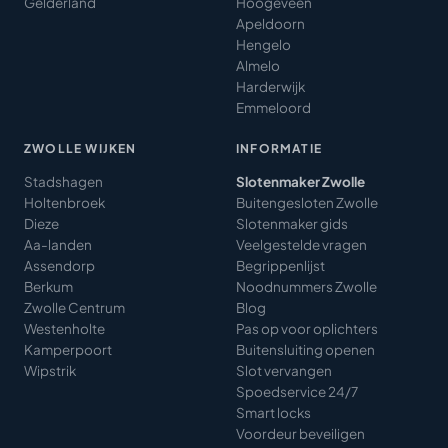
Gelderland
Hoogeveen
Apeldoorn
Hengelo
Almelo
Harderwijk
Emmeloord
ZWOLLE WIJKEN
INFORMATIE
Stadshagen
Slotenmaker Zwolle
Holtenbroek
Buitengesloten Zwolle
Dieze
Slotenmaker gids
Aa-landen
Veelgestelde vragen
Assendorp
Begrippenlijst
Berkum
Noodnummers Zwolle
Zwolle Centrum
Blog
Westenholte
Pas op voor oplichters
Kamperpoort
Buitensluiting openen
Wipstrik
Slot vervangen
Spoedservice 24/7
Smart locks
Voordeur beveiligen