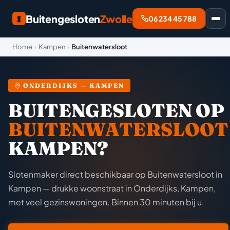
Buitengesloten
Zwolle
06 234 45 788
Home
›
Kampen
›
Buitenwatersloot
ONDERDIJKS — KAMPEN
BUITENGESLOTEN OP
BUITENWATERSLOOT
KAMPEN?
Slotenmaker direct beschikbaar op Buitenwatersloot in
Kampen — drukke woonstraat in Onderdijks, Kampen,
met veel gezinswoningen. Binnen 30 minuten bij u.