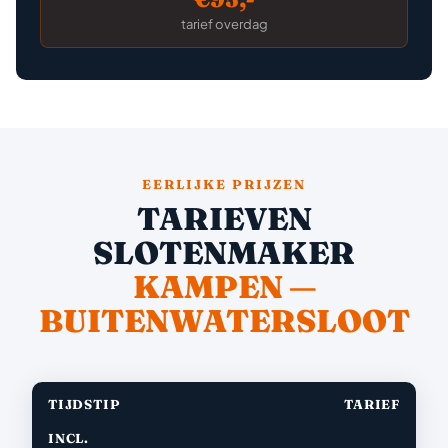
tarief overdag
EERLIJKE PRIJZEN
TARIEVEN
SLOTENMAKER
KAMPEN —
BUITENWATERSLOOT
TIJDSTIP
TARIEF
INCL.