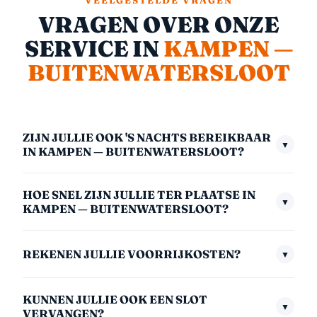
VEELGESTELDE VRAGEN
VRAGEN OVER ONZE
SERVICE IN
KAMPEN —
BUITENWATERSLOOT
ZIJN JULLIE OOK 'S NACHTS BEREIKBAAR
▼
IN KAMPEN — BUITENWATERSLOOT?
Ja, we zijn 24/7 bereikbaar — ook midden in de nacht,
HOE SNEL ZIJN JULLIE TER PLAATSE IN
in het weekend en op feestdagen. Het nachttarief
▼
KAMPEN — BUITENWATERSLOOT?
(00:00–06:00) is €175,- inclusief btw. We nemen
Gemiddeld zijn we binnen 30 minuten bij u. In
altijd direct op.
REKENEN JULLIE VOORRIJKOSTEN?
▼
afgelegen gebieden kan dit iets langer zijn. We
communiceren altijd een realistische aankomsttijd
Nee, nooit. Geen voorrijkosten — ook niet midden in
zodra u belt.
KUNNEN JULLIE OOK EEN SLOT
de nacht of in het weekend. U betaalt alleen voor de
▼
VERVANGEN?