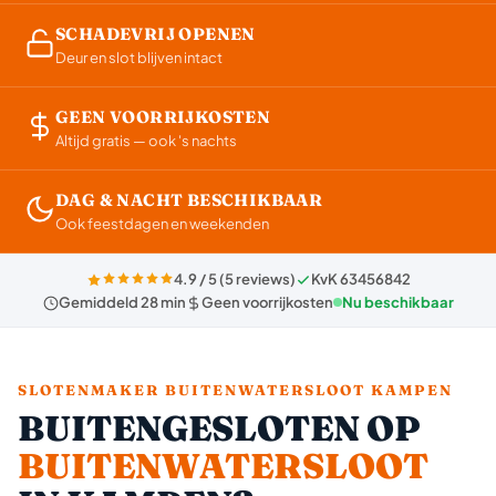
SCHADEVRIJ OPENEN
Deur en slot blijven intact
GEEN VOORRIJKOSTEN
Altijd gratis — ook 's nachts
DAG & NACHT BESCHIKBAAR
Ook feestdagen en weekenden
4.9 / 5 (5 reviews)
KvK 63456842
Gemiddeld 28 min
Geen voorrijkosten
Nu beschikbaar
SLOTENMAKER BUITENWATERSLOOT KAMPEN
BUITENGESLOTEN OP
BUITENWATERSLOOT