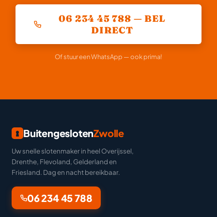
06 234 45 788 — BEL
DIRECT
Of stuur een WhatsApp — ook prima!
Buitengesloten
Zwolle
Uw snelle slotenmaker in heel Overijssel,
Drenthe, Flevoland, Gelderland en
Friesland. Dag en nacht bereikbaar.
06 234 45 788