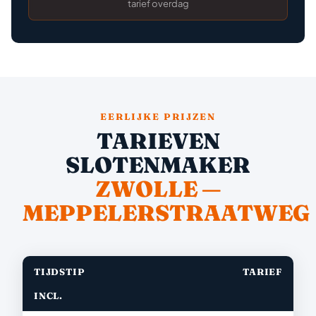
tarief overdag
EERLIJKE PRIJZEN
TARIEVEN
SLOTENMAKER
ZWOLLE —
MEPPELERSTRAATWEG
TIJDSTIP
TARIEF
INCL.