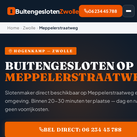
Buitengesloten
Zwolle
06 234 45 788
Home
›
Zwolle
›
Meppelerstraatweg
HOGENKAMP — ZWOLLE
BUITENGESLOTEN OP
MEPPELERSTRAATW
Slotenmaker direct beschikbaar op Meppelerstraatweg 
omgeving. Binnen 20-30 minuten ter plaatse — dag en n
geen voorrijkosten.
BEL DIRECT: 06 234 45 788