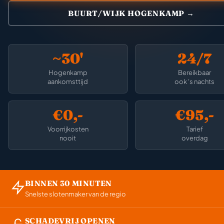
BUURT/WIJK HOGENKAMP →
~30'
24/7
Hogenkamp
Bereikbaar
aankomsttijd
ook 's nachts
€0,-
€95,-
Voorrijkosten
Tarief
nooit
overdag
BINNEN 30 MINUTEN
Snelste slotenmaker van de regio
SCHADEVRIJ OPENEN