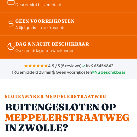
Deur en slot blijven intact
GEEN VOORRIJKOSTEN
Altijd gratis — ook 's nachts
DAG & NACHT BESCHIKBAAR
Ook feestdagen en weekenden
4.9 / 5 (5 reviews)
KvK 63456842
Gemiddeld 28 min
Geen voorrijkosten
Nu beschikbaar
SLOTENMAKER MEPPELERSTRAATWEG
BUITENGESLOTEN OP
MEPPELERSTRAATWEG
IN ZWOLLE?