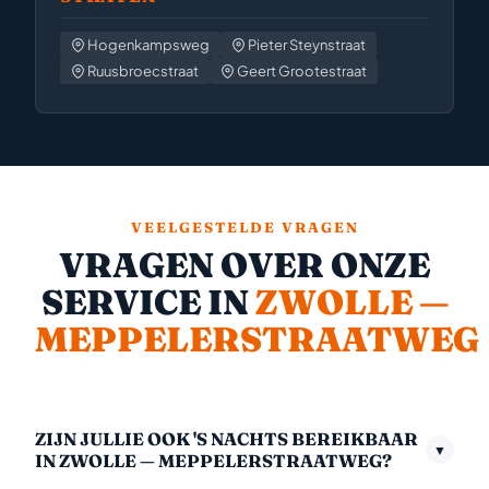
Hogenkampsweg
Pieter Steynstraat
Ruusbroecstraat
Geert Grootestraat
VEELGESTELDE VRAGEN
VRAGEN OVER ONZE
SERVICE IN
ZWOLLE —
MEPPELERSTRAATWEG
ZIJN JULLIE OOK 'S NACHTS BEREIKBAAR
▼
IN ZWOLLE — MEPPELERSTRAATWEG?