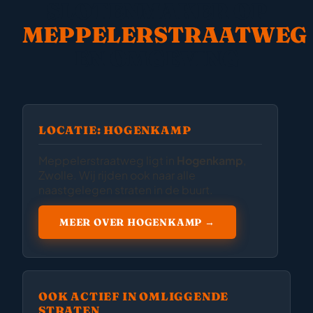
SLOTENMAKER OP
MEPPELERSTRAATWEG
EN OMGEVING
LOCATIE: HOGENKAMP
Meppelerstraatweg ligt in
Hogenkamp
,
Zwolle. Wij rijden ook naar alle
naastgelegen straten in de buurt.
MEER OVER HOGENKAMP →
OOK ACTIEF IN OMLIGGENDE
STRATEN