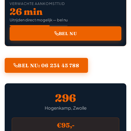
VERWACHTE AANKOMSTTIJD
26 min
Uitrijden direct mogelijk — bel nu
BEL NU
BEL NU: 06 234 45 788
296
Hogenkamp, Zwolle
€95,-