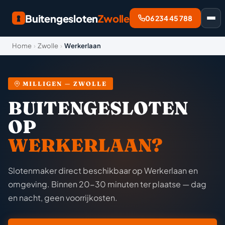
Buitengesloten
Zwolle
06 234 45 788
Home
›
Zwolle
›
Werkerlaan
MILLIGEN — ZWOLLE
BUITENGESLOTEN
OP
WERKERLAAN?
Slotenmaker direct beschikbaar op Werkerlaan en
omgeving. Binnen 20-30 minuten ter plaatse — dag
en nacht, geen voorrijkosten.