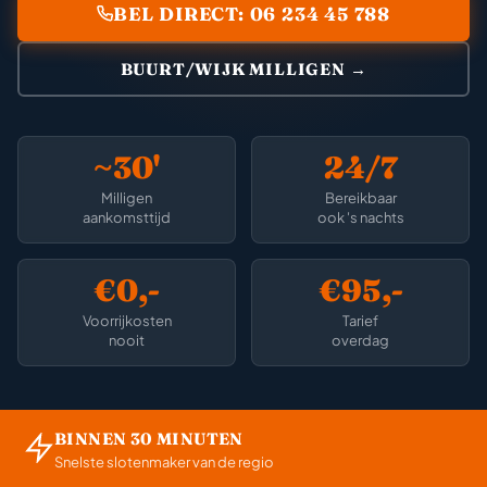
BEL DIRECT: 06 234 45 788
BUURT/WIJK MILLIGEN →
~30'
24/7
Milligen
Bereikbaar
aankomsttijd
ook 's nachts
€0,-
€95,-
Voorrijkosten
Tarief
nooit
overdag
BINNEN 30 MINUTEN
Snelste slotenmaker van de regio