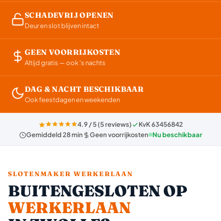
SCHADEVRIJ OPENEN
Deur en slot blijven intact
GEEN VOORRIJKOSTEN
Altijd gratis — ook 's nachts
DAG & NACHT BESCHIKBAAR
Ook feestdagen en weekenden
4.9 / 5 (5 reviews)
KvK 63456842
Gemiddeld 28 min
Geen voorrijkosten
Nu beschikbaar
SLOTENMAKER WERKERLAAN
BUITENGESLOTEN OP
WERKERLAAN