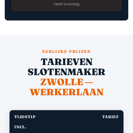
tarief overdag
EERLIJKE PRIJZEN
TARIEVEN
SLOTENMAKER
ZWOLLE —
WERKERLAAN
TIJDSTIP
TARIEF
INCL.