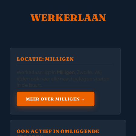
SLOTENMAKER OP
WERKERLAAN
EN OMGEVING
LOCATIE: MILLIGEN
Werkerlaan ligt in
Milligen
, Zwolle. Wij
rijden ook naar alle naastgelegen straten
in de buurt.
MEER OVER MILLIGEN →
OOK ACTIEF IN OMLIGGENDE