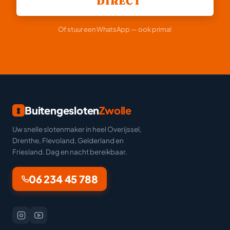
DIRECT
Of stuur een WhatsApp — ook prima!
Buitengesloten
Zwolle
Uw snelle slotenmaker in heel Overijssel,
Drenthe, Flevoland, Gelderland en
Friesland. Dag en nacht bereikbaar.
06 234 45 788