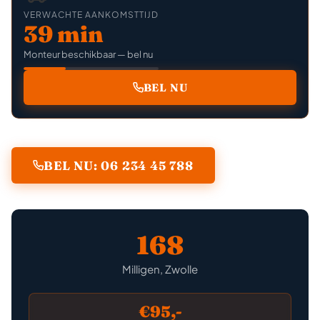
VERWACHTE AANKOMSTTIJD
39 min
Monteur beschikbaar — bel nu
BEL NU
BEL NU: 06 234 45 788
168
Milligen, Zwolle
€95,-