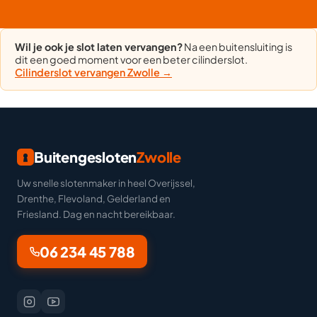
Wil je ook je slot laten vervangen?
Na een buitensluiting is
dit een goed moment voor een beter cilinderslot.
Cilinderslot vervangen Zwolle →
Buitengesloten
Zwolle
Uw snelle slotenmaker in heel Overijssel,
Drenthe, Flevoland, Gelderland en
Friesland. Dag en nacht bereikbaar.
06 234 45 788