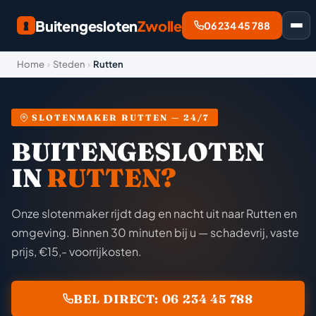
Buitengesloten
Zwolle
06 234 45 788
Home
›
Steden
›
Rutten
SLOTENMAKER RUTTEN — 24/7
BUITENGESLOTEN
IN
RUTTEN?
Onze slotenmaker rijdt dag en nacht uit naar Rutten en
omgeving. Binnen 30 minuten bij u — schadevrij, vaste
prijs, €15,- voorrijkosten.
BEL DIRECT: 06 234 45 788