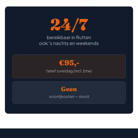
24/7
bereikbaar in Rutten
ook 's nachts en weekends
€95,-
tarief overdag (incl. btw)
Geen
voorrijkosten — nooit