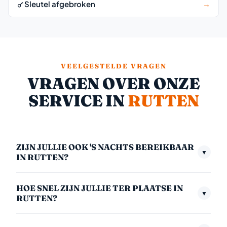
Sleutel afgebroken
→
VEELGESTELDE VRAGEN
VRAGEN OVER ONZE
SERVICE IN
RUTTEN
ZIJN JULLIE OOK 'S NACHTS BEREIKBAAR
▼
IN RUTTEN?
Ja, we zijn 24/7 bereikbaar — ook midden in de nacht,
HOE SNEL ZIJN JULLIE TER PLAATSE IN
in het weekend en op feestdagen. Het nachttarief
▼
RUTTEN?
(00:00–06:00) is €175,- inclusief btw. We nemen
Gemiddeld zijn we binnen 30 minuten bij u. In
altijd direct op.