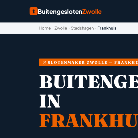
Buitengesloten
Zwolle
Home
›
Zwolle
›
Stadshagen
›
Frankhuis
SLOTENMAKER ZWOLLE — FRANKHU
BUITENG
IN
FRANKHU