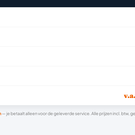
v.a
n
— je betaalt alleen voor de geleverde service. Alle prijzen incl. btw,