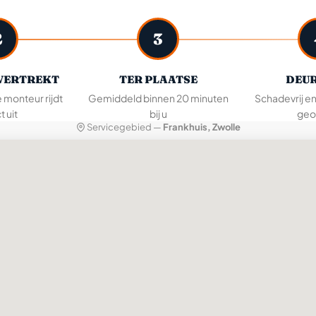
2
3
VERTREKT
TER PLAATSE
DEUR
e monteur rijdt
Gemiddeld binnen 20 minuten
Schadevrij e
t uit
bij u
geo
Servicegebied —
Frankhuis, Zwolle