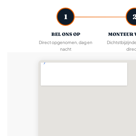
1
BEL ONS OP
MONTEUR 
Direct opgenomen, dag en
Dichtstbijzijnd
nacht
direc