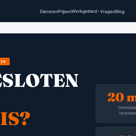
Werkgebied
Diensten
Prijzen
Vragen
Blog
IS
ESLOTEN
20 
Gemidde
IS?
ter plaat