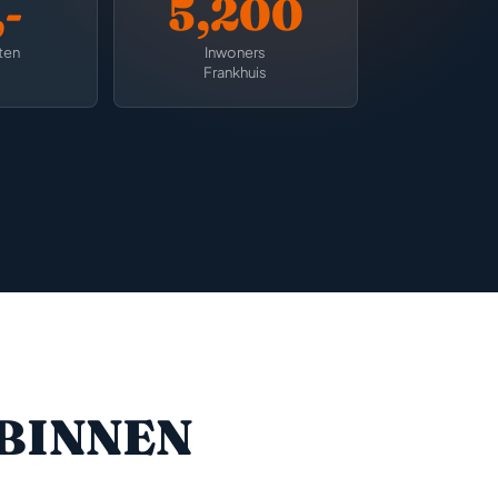
-
5,200
ten
Inwoners
Frankhuis
BINNEN