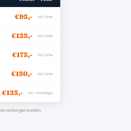
€95,-
incl. btw
€125,-
incl. btw
€175,-
incl. btw
€150,-
incl. btw
. €125,-
incl. montage
 geen verborgen kosten.