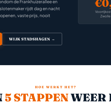
€0,
rondom de Frankhuizerallee en
slotenmaker rijdt dag en nacht
Voorrijkos
 openen, vaste prijs, nooit
Zwolle
WIJK STADSHAGEN →
HOE WERKT HET?
N
5 STAPPEN
WEER 