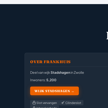
OVER FRANKHUIS
Deel van wijk
Stadshagen
in Zwolle
Inwoners:
5,200
WIJK STADSHAGEN →
Slot vervangen
Cilinderslot