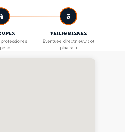
4
5
 OPEN
VEILIG BINNEN
n professioneel
Eventueel direct nieuw slot
pend
plaatsen