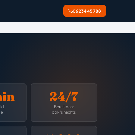
06 234 45 788
min
24/7
ld
Bereikbaar
se
ook 's nachts