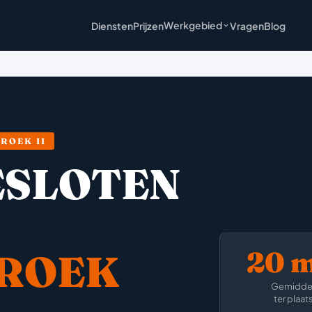
Werkgebied
Diensten
Prijzen
Vragen
Blog
ROEK II
ESLOTEN
20 
ROEK
Gemidde
ter plaat