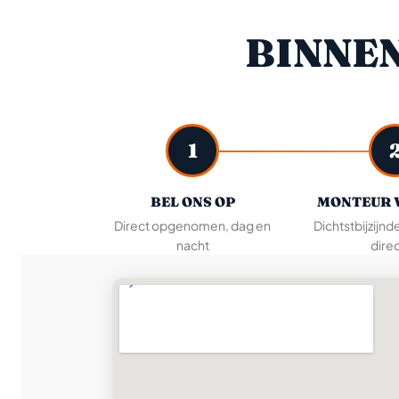
BINNE
1
BEL ONS OP
MONTEUR 
Direct opgenomen, dag en
Dichtstbijzijnd
nacht
direc