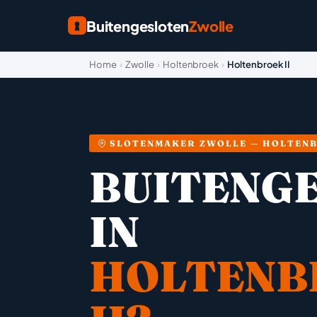
Buitengesloten
Zwolle
Home
›
Zwolle
›
Holtenbroek
›
Holtenbroek II
SLOTENMAKER ZWOLLE — HOLTENB
BUITENG
IN
HOLTENB