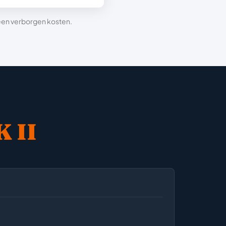
 geen verborgen kosten.
 II