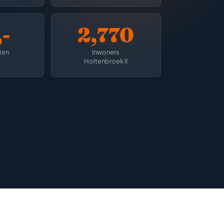
-
2,770
ten
Inwoners
Holtenbroek II