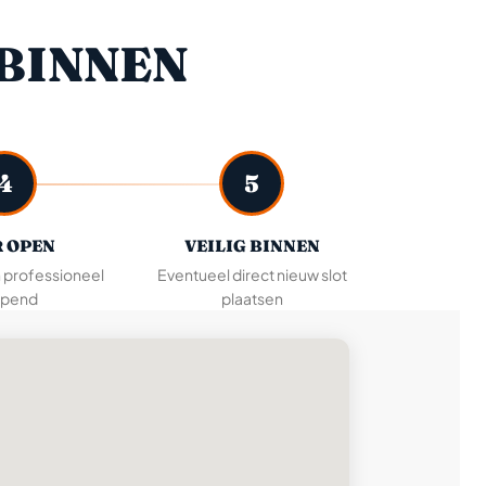
BINNEN
4
5
 OPEN
VEILIG BINNEN
n professioneel
Eventueel direct nieuw slot
pend
plaatsen