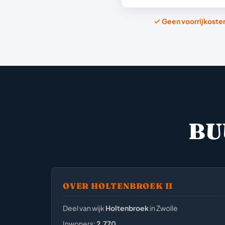
Geen voorrijkoste
BU
OVER HOLTENBROEK II
Deel van wijk
Holtenbroek
in Zwolle
Inwoners:
2,770