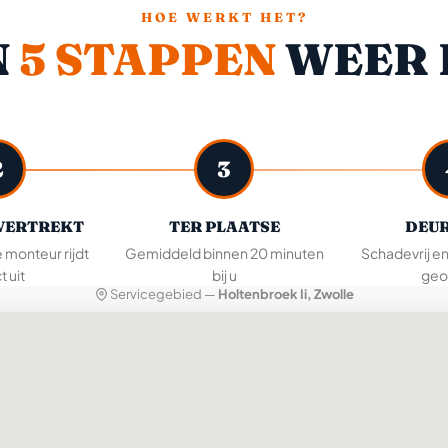
HOE WERKT HET?
N
5 STAPPEN
WEER 
2
3
VERTREKT
TER PLAATSE
DEUR
e monteur rijdt
Gemiddeld binnen 20 minuten
Schadevrij e
t uit
bij u
geo
Servicegebied —
Holtenbroek Ii, Zwolle