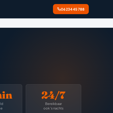
06 234 45 788
min
24/7
ld
Bereikbaar
se
ook 's nachts