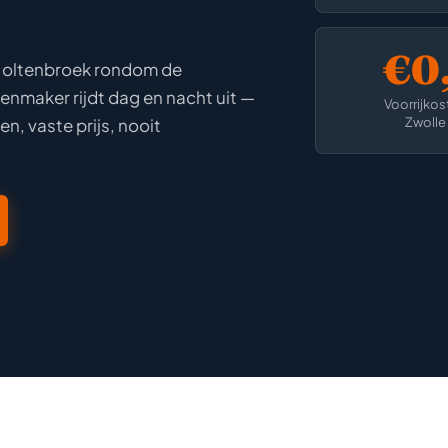
€0,
 Holtenbroek rondom de
nmaker rijdt dag en nacht uit —
Voorrijkos
Zwolle
n, vaste prijs, nooit