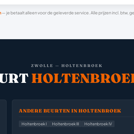
n
— je betaalt alleen voor de geleverde service. Alle prijzen incl. btw,
ZWOLLE — HOLTENBROEK
URT
HOLTENBROEK
ANDERE BUURTEN IN HOLTENBROEK
Holtenbroek I
Holtenbroek III
Holtenbroek IV