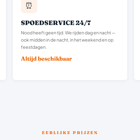
⏰
SPOEDSERVICE 24/7
Nood heeft geen tijd. We rijden dag en nacht —
ook midden in de nacht, in het weekend en op
feestdagen.
Altijd beschikbaar
EERLIJKE PRIJZEN