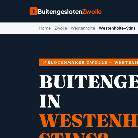
Buitengesloten
Zwolle
Home
›
Zwolle
›
Westenholte
›
Westenholte-Stins
SLOTENMAKER ZWOLLE — WESTENH
BUITENG
IN
WESTENH