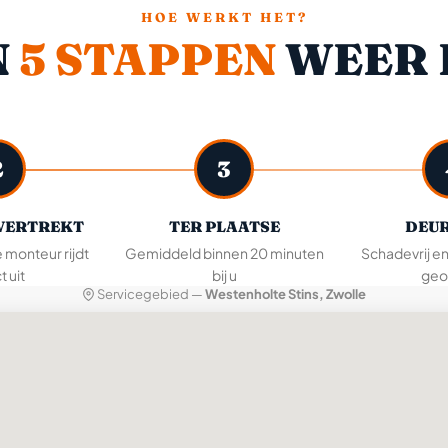
HOE WERKT HET?
N
5 STAPPEN
WEER 
2
3
VERTREKT
TER PLAATSE
DEUR
e monteur rijdt
Gemiddeld binnen 20 minuten
Schadevrij e
t uit
bij u
geo
Servicegebied —
Westenholte Stins, Zwolle