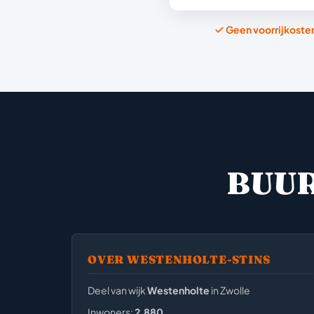
Geen voorrijkoste
BUU
OVER WESTENHOLTE-STINS
Deel van wijk
Westenholte
in Zwolle
Inwoners:
2,880