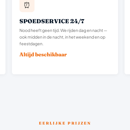
⏰
SPOEDSERVICE 24/7
Nood heeft geen tijd. We rijden dag en nacht —
ook midden in de nacht, in het weekend en op
feestdagen.
Altijd beschikbaar
EERLIJKE PRIJZEN