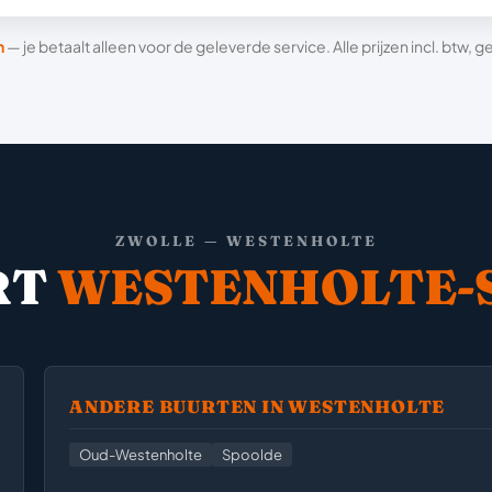
n
— je betaalt alleen voor de geleverde service. Alle prijzen incl. btw,
ZWOLLE — WESTENHOLTE
RT
WESTENHOLTE-
ANDERE BUURTEN IN WESTENHOLTE
Oud-Westenholte
Spoolde