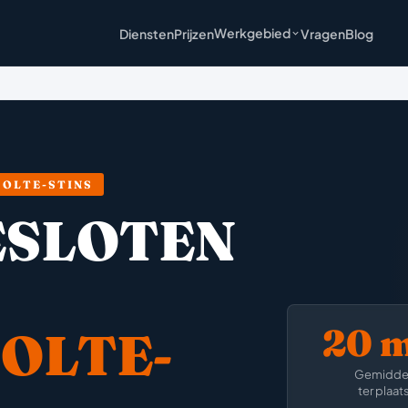
Werkgebied
Diensten
Prijzen
Vragen
Blog
OLTE-STINS
ESLOTEN
20 
OLTE-
Gemidde
ter plaat