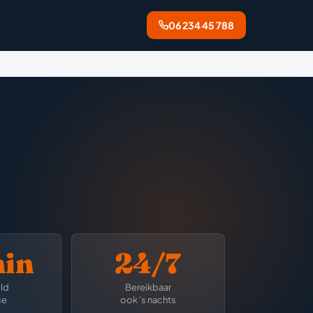
06 234 45 788
min
24/7
ld
Bereikbaar
se
ook 's nachts