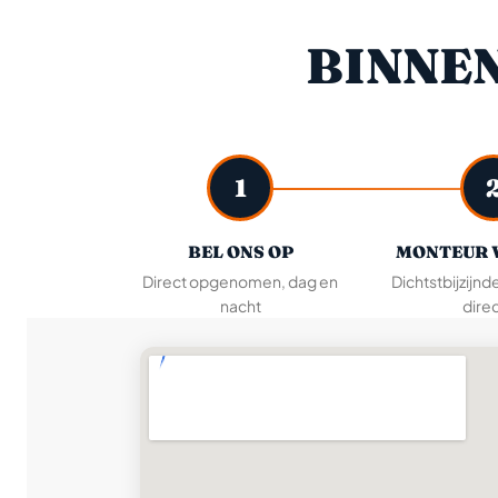
BINNE
1
BEL ONS OP
MONTEUR 
Direct opgenomen, dag en
Dichtstbijzijnd
nacht
direc