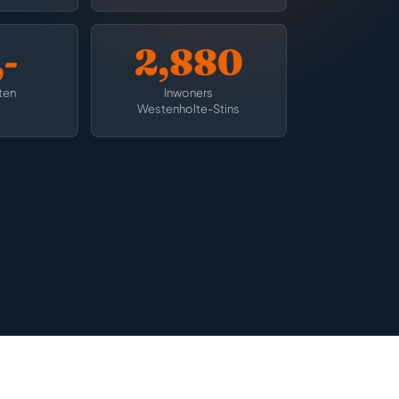
-
2,880
ten
Inwoners
Westenholte-Stins