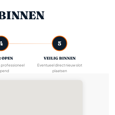
BINNEN
4
5
 OPEN
VEILIG BINNEN
n professioneel
Eventueel direct nieuw slot
pend
plaatsen