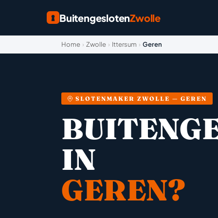
Buitengesloten
Zwolle
Home
›
Zwolle
›
Ittersum
›
Geren
SLOTENMAKER ZWOLLE — GEREN
BUITENG
IN
GEREN?