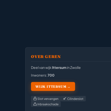
OVER GEREN
Deel van wijk
Ittersum
in Zwolle
Inwoners:
700
WIJK ITTERSUM →
Slot vervangen
Cilinderslot
Inbraakschade