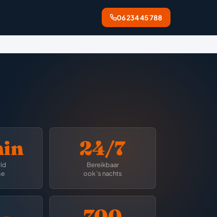
06 234 45 788
min
24/7
ld
Bereikbaar
se
ook 's nachts
-
700