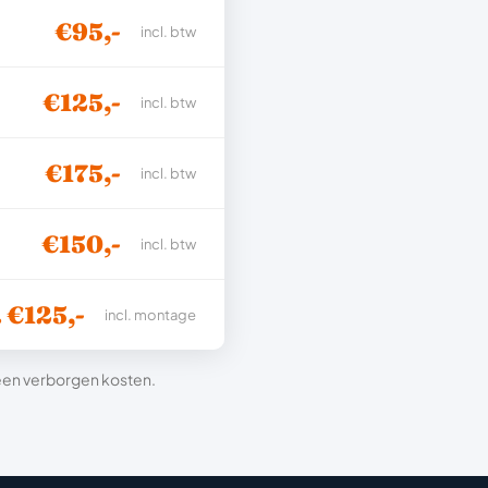
€95,-
incl. btw
€125,-
incl. btw
€175,-
incl. btw
€150,-
incl. btw
. €125,-
incl. montage
 geen verborgen kosten.