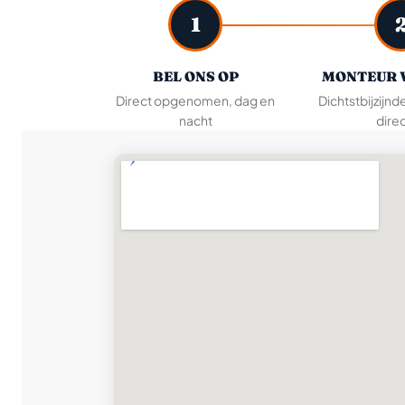
1
BEL ONS OP
MONTEUR 
Direct opgenomen, dag en
Dichtstbijzijnd
nacht
direc