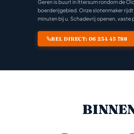
Geren is buurt in Ittersum rondom de Ol
boerderijgebied. Onze slotenmaker rijdt
minuten bij u. Schadevrij openen, vaste p
BEL DIRECT: 06 234 45 788
BINNE