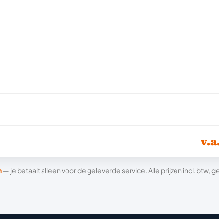
v.a
n
— je betaalt alleen voor de geleverde service. Alle prijzen incl. btw,