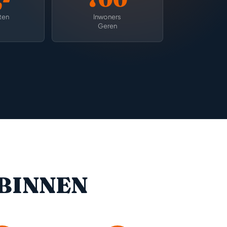
ten
Inwoners
Geren
BINNEN