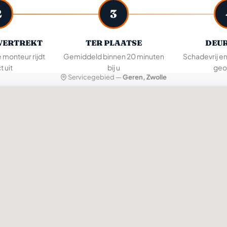
2
3
VERTREKT
TER PLAATSE
DEUR
e monteur rijdt
Gemiddeld binnen 20 minuten
Schadevrij e
t uit
bij u
geo
Servicegebied —
Geren, Zwolle