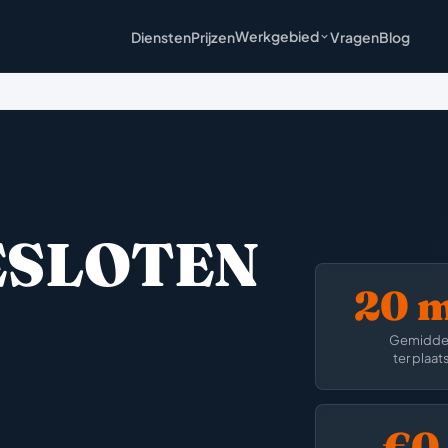
Werkgebied
Diensten
Prijzen
Vragen
Blog
ESLOTEN
20 
Gemidde
ter plaat
€0,