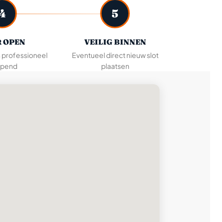
4
5
 OPEN
VEILIG BINNEN
n professioneel
Eventueel direct nieuw slot
pend
plaatsen