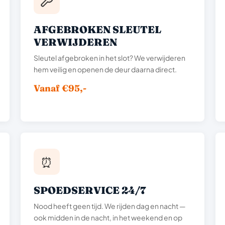
AFGEBROKEN SLEUTEL
VERWIJDEREN
Sleutel afgebroken in het slot? We verwijderen
hem veilig en openen de deur daarna direct.
Vanaf €95,-
⏰
SPOEDSERVICE 24/7
Nood heeft geen tijd. We rijden dag en nacht —
ook midden in de nacht, in het weekend en op