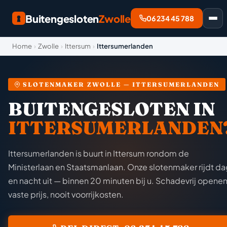
Buitengesloten
Zwolle
06 234 45 788
Home
›
Zwolle
›
Ittersum
›
Ittersumerlanden
SLOTENMAKER ZWOLLE — ITTERSUMERLANDEN
BUITENGESLOTEN IN
ITTERSUMERLANDEN
Ittersumerlanden is buurt in Ittersum rondom de
Ministerlaan en Staatsmanlaan. Onze slotenmaker rijdt d
en nacht uit — binnen 20 minuten bij u. Schadevrij openen
vaste prijs, nooit voorrijkosten.