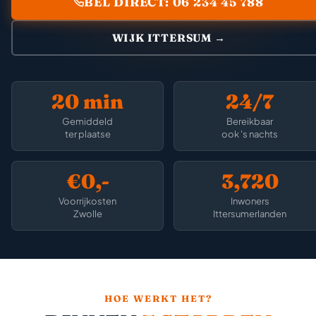
BEL DIRECT: 06 234 45 788
WIJK ITTERSUM →
20 min
24/7
Gemiddeld
Bereikbaar
ter plaatse
ook 's nachts
€0,-
3,720
Voorrijkosten
Inwoners
Zwolle
Ittersumerlanden
HOE WERKT HET?