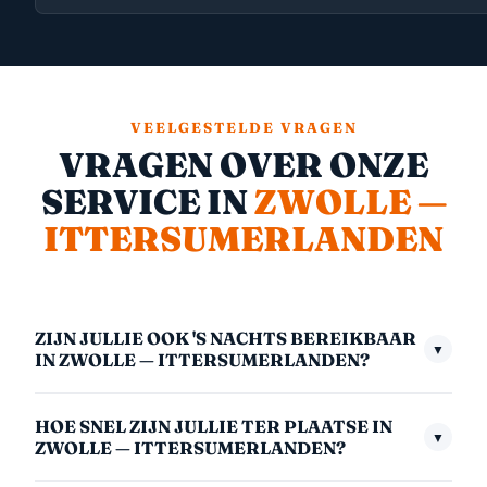
VEELGESTELDE VRAGEN
VRAGEN OVER ONZE
SERVICE IN
ZWOLLE —
ITTERSUMERLANDEN
ZIJN JULLIE OOK 'S NACHTS BEREIKBAAR
▼
IN ZWOLLE — ITTERSUMERLANDEN?
Ja, we zijn 24/7 bereikbaar — ook midden in de nacht,
HOE SNEL ZIJN JULLIE TER PLAATSE IN
in het weekend en op feestdagen. Het nachttarief
▼
ZWOLLE — ITTERSUMERLANDEN?
(00:00–06:00) is €175,- inclusief btw. We nemen