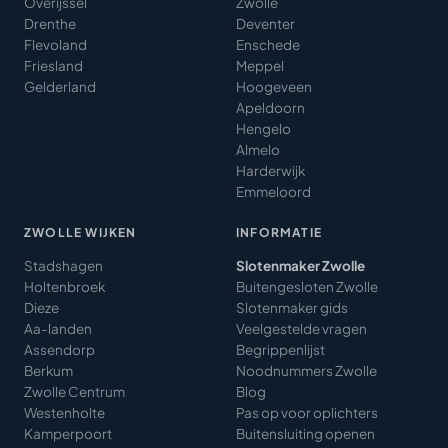
Overijssel
Zwolle
Drenthe
Deventer
Flevoland
Enschede
Friesland
Meppel
Gelderland
Hoogeveen
Apeldoorn
Hengelo
Almelo
Harderwijk
Emmeloord
ZWOLLE WIJKEN
INFORMATIE
Stadshagen
Slotenmaker Zwolle
Holtenbroek
Buitengesloten Zwolle
Dieze
Slotenmaker gids
Aa-landen
Veelgestelde vragen
Assendorp
Begrippenlijst
Berkum
Noodnummers Zwolle
Zwolle Centrum
Blog
Westenholte
Pas op voor oplichters
Kamperpoort
Buitensluiting openen