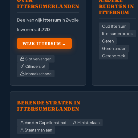
OVER
ANDERE
ITTERSUMERLANDEN
BUURTEN IN
ITTERSUM
Deel van wijk
Ittersum
in Zwolle
Oud Ittersum
Inwoners:
3,720
Ittersumerbroek
Geren
WIJK ITTERSUM →
Gerenlanden
Gerenbroek
Slot vervangen
Cilinderslot
Inbraakschade
BEKENDE STRATEN IN
ITTERSUMERLANDEN
Van der Capellenstraat
Ministerlaan
Staatsmanlaan