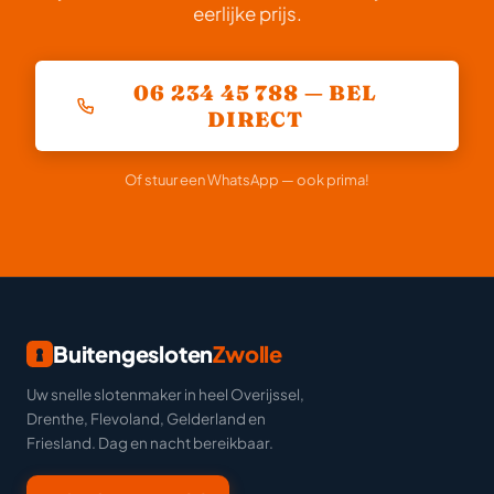
eerlijke prijs.
06 234 45 788 — BEL
DIRECT
Of stuur een WhatsApp — ook prima!
Buitengesloten
Zwolle
Uw snelle slotenmaker in heel Overijssel,
Drenthe, Flevoland, Gelderland en
Friesland. Dag en nacht bereikbaar.