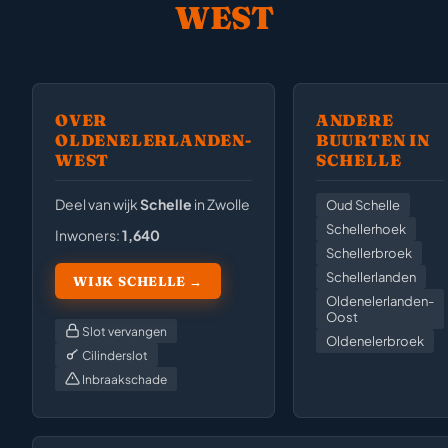
WEST
OVER
ANDERE
OLDENELERLANDEN-
BUURTEN IN
WEST
SCHELLE
Deel van wijk
Schelle
in Zwolle
Oud Schelle
Schellerhoek
Inwoners:
1,640
Schellerbroek
Schellerlanden
WIJK SCHELLE →
Oldenelerlanden-
Oost
Slot vervangen
Oldenelerbroek
Cilinderslot
Inbraakschade