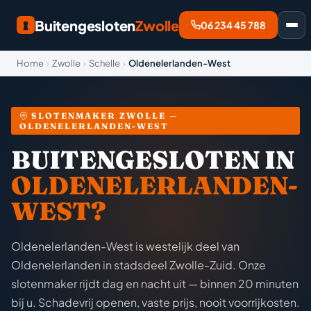
Buitengesloten
Zwolle
06 234 45 788
Home
›
Zwolle
›
Schelle
›
Oldenelerlanden-West
SLOTENMAKER ZWOLLE —
OLDENELERLANDEN-WEST
BUITENGESLOTEN IN
OLDENELERLANDEN-
WEST?
Oldenelerlanden-West is westelijk deel van
Oldenelerlanden in stadsdeel Zwolle-Zuid. Onze
slotenmaker rijdt dag en nacht uit — binnen 20 minuten
bij u. Schadevrij openen, vaste prijs, nooit voorrijkosten.