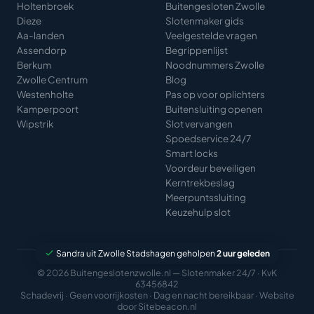
Holtenbroek
Buitengesloten Zwolle
Dieze
Slotenmaker gids
Aa-landen
Veelgestelde vragen
Assendorp
Begrippenlijst
Berkum
Noodnummers Zwolle
Zwolle Centrum
Blog
Westenholte
Pas op voor oplichters
Kamperpoort
Buitensluiting openen
Wipstrik
Slot vervangen
Spoedservice 24/7
Smart locks
Voordeur beveiligen
Kerntrekbeslag
Meerpuntssluiting
Keuzehulp slot
Sandra uit Zwolle Stadshagen geholpen
2 uur geleden
© 2026 Buitengeslotenzwolle.nl — Slotenmaker 24/7 · KvK
63456842
Schadevrij · Geen voorrijkosten · Dag en nacht bereikbaar · Website
door
Sitebeacon.nl