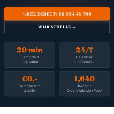
BEL DIRECT: 06 234 45 788
WIJK SCHELLE →
20 min
24/7
Gemiddeld
Bereikbaar
ter plaatse
ook 's nachts
€0,-
1,640
Voorrijkosten
Inwoners
Zwolle
Oldenelerlanden-West