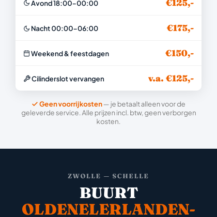
€125,-
Avond 18:00–00:00
€175,-
Nacht 00:00–06:00
€150,-
Weekend & feestdagen
v.a. €125,-
Cilinderslot vervangen
Geen voorrijkosten
— je betaalt alleen voor de
geleverde service. Alle prijzen incl. btw, geen verborgen
kosten.
ZWOLLE — SCHELLE
BUURT
OLDENELERLANDEN-