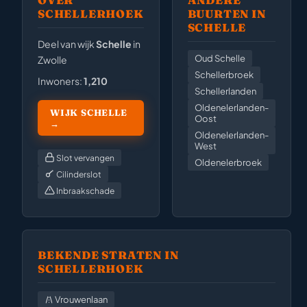
OVER
ANDERE
SCHELLERHOEK
BUURTEN IN
SCHELLE
Deel van wijk
Schelle
in
Oud Schelle
Zwolle
Schellerbroek
Inwoners:
1,210
Schellerlanden
Oldenelerlanden-
WIJK SCHELLE
Oost
→
Oldenelerlanden-
West
Slot vervangen
Oldenelerbroek
Cilinderslot
Inbraakschade
BEKENDE STRATEN IN
SCHELLERHOEK
Vrouwenlaan