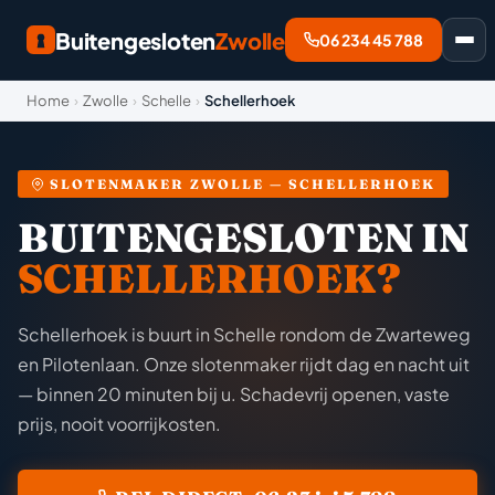
Buitengesloten
Zwolle
06 234 45 788
Home
›
Zwolle
›
Schelle
›
Schellerhoek
SLOTENMAKER ZWOLLE — SCHELLERHOEK
BUITENGESLOTEN IN
SCHELLERHOEK?
Schellerhoek is buurt in Schelle rondom de Zwarteweg
en Pilotenlaan. Onze slotenmaker rijdt dag en nacht uit
— binnen 20 minuten bij u. Schadevrij openen, vaste
prijs, nooit voorrijkosten.