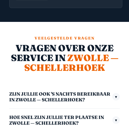
VEELGESTELDE VRAGEN
VRAGEN OVER ONZE
SERVICE IN
ZWOLLE —
SCHELLERHOEK
ZIJN JULLIE OOK 'S NACHTS BEREIKBAAR
▼
IN ZWOLLE — SCHELLERHOEK?
Ja, we zijn 24/7 bereikbaar — ook midden in de nacht,
HOE SNEL ZIJN JULLIE TER PLAATSE IN
in het weekend en op feestdagen. Het nachttarief
▼
ZWOLLE — SCHELLERHOEK?
(00:00–06:00) is €175,- inclusief btw. We nemen