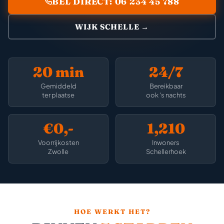
BEL DIRECT: 06 234 45 788
WIJK SCHELLE →
20 min
24/7
Gemiddeld
Bereikbaar
ter plaatse
ook 's nachts
€0,-
1,210
Voorrijkosten
Inwoners
Zwolle
Schellerhoek
HOE WERKT HET?