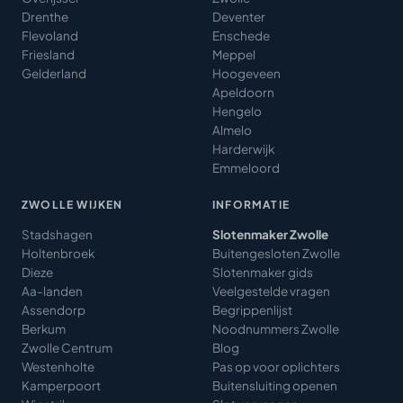
Drenthe
Deventer
Flevoland
Enschede
Friesland
Meppel
Gelderland
Hoogeveen
Apeldoorn
Hengelo
Almelo
Harderwijk
Emmeloord
ZWOLLE WIJKEN
INFORMATIE
Stadshagen
Slotenmaker Zwolle
Holtenbroek
Buitengesloten Zwolle
Dieze
Slotenmaker gids
Aa-landen
Veelgestelde vragen
Assendorp
Begrippenlijst
Berkum
Noodnummers Zwolle
Zwolle Centrum
Blog
Westenholte
Pas op voor oplichters
Kamperpoort
Buitensluiting openen